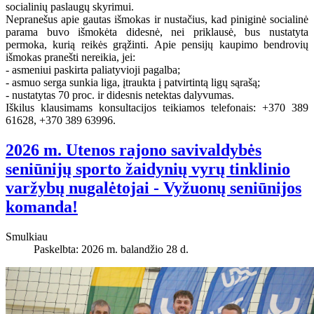
socialinių paslaugų skyrimui.
Nepranešus apie gautas išmokas ir nustačius, kad piniginė socialinė
parama buvo išmokėta didesnė, nei priklausė, bus nustatyta
permoka, kurią reikės grąžinti. Apie pensijų kaupimo bendrovių
išmokas pranešti nereikia, jei:
- asmeniui paskirta paliatyvioji pagalba;
- asmuo serga sunkia liga, įtraukta į patvirtintą ligų sąrašą;
- nustatytas 70 proc. ir didesnis netektas dalyvumas.
Iškilus klausimams konsultacijos teikiamos telefonais: +370 389
61628, +370 389 63996.
2026 m. Utenos rajono savivaldybės
seniūnijų sporto žaidynių vyrų tinklinio
varžybų nugalėtojai - Vyžuonų seniūnijos
komanda!
Smulkiau
Paskelbta: 2026 m. balandžio 28 d.