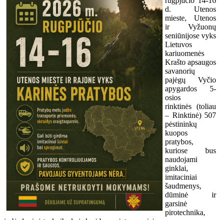
rugpjūčio 14-16
d. Utenos
mieste, Utenos
ir Vyžuonų
seniūnijose vyks
Lietuvos
kariuomenės
Krašto apsaugos
savanorių
pajėgų Vyčio
apygardos 5-
osios
rinktinės (toliau
– Rinktinė) 507
pėstininkų
kuopos
pratybos,
kuriose bus
naudojami
ginklai,
imitaciniai
šaudmenys,
dūminė ir
garsinė
pirotechnika,