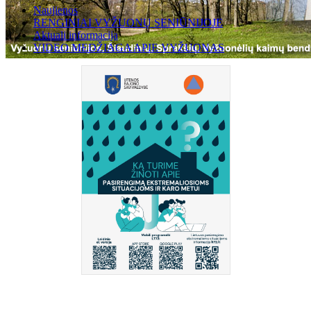
Naujienos
RENGINIAI VYŽUONŲ SENIŪNIJOJE
Aktuali informacija
VIDEO MEDŽIAGA APIE VYŽUONAS