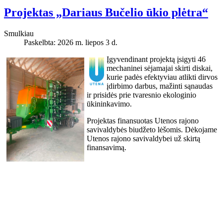
Projektas „Dariaus Bučelio ūkio plėtra“
Smulkiau
Paskelbta: 2026 m. liepos 3 d.
Įgyvendinant projektą įsigyti 46
mechaninei sėjamajai skirti diskai,
kurie padės efektyviau atlikti dirvos
įdirbimo darbus, mažinti sąnaudas
ir prisidės prie tvaresnio ekologinio
ūkininkavimo.
Projektas finansuotas Utenos rajono
savivaldybės biudžeto lėšomis. Dėkojame
Utenos rajono savivaldybei už skirtą
finansavimą.