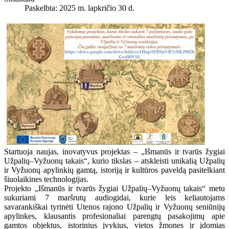
Paskelbta: 2025 m. lapkričio 30 d.
Startuoja naujas, inovatyvus projektas – „Išmanūs ir tvarūs žygiai
Užpalių–Vyžuonų takais“, kurio tikslas – atskleisti unikalią Užpalių
ir Vyžuonų apylinkių gamtą, istoriją ir kultūros paveldą pasitelkiant
šiuolaikines technologijas.
Projekto „Išmanūs ir tvarūs žygiai Užpalių–Vyžuonų takais“ metu
sukuriami 7 maršrutų audiogidai, kurie leis keliautojams
savarankiškai tyrinėti Utenos rajono Užpalių ir Vyžuonų seniūnijų
apylinkes, klausantis profesionaliai parengtų pasakojimų apie
gamtos objektus, istorinius įvykius, vietos žmones ir įdomias