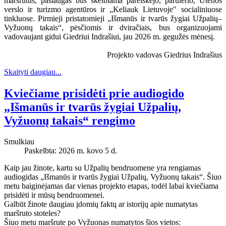
maršrutus, paslaugas bus skelbiama pareiškėjo, partnerio, Utenos
verslo ir turizmo agentūros ir „Keliauk Lietuvoje" socialiniuose
tinkluose. Pirmieji pristatomieji „Išmanūs ir tvarūs žygiai Užpalių–
Vyžuonų takais“, pėsčiomis ir dviračiais, bus organizuojami
vadovaujant gidui Giedriui Indrašiui, jau 2026 m. gegužės mėnesį.
Projekto vadovas Giedrius Indrašius
Skaityti daugiau...
Kviečiame prisidėti prie audiogido
„Išmanūs ir tvarūs žygiai Užpalių,
Vyžuonų takais“ rengimo
Smulkiau
Paskelbta: 2026 m. kovo 5 d.
Kaip jau žinote, kartu su Užpalių bendruomene yra rengiamas
audiogidas „Išmanūs ir tvarūs žygiai Užpalių, Vyžuonų takais“. Šiuo
metu baiginėjamas dar vienas projekto etapas, todėl labai kviečiama
prisidėti ir mūsų bendruomenei.
Galbūt žinote daugiau įdomių faktų ar istorijų apie numatytas
maršruto stoteles?
Šiuo metu maršrute po Vyžuonas numatytos šios vietos: