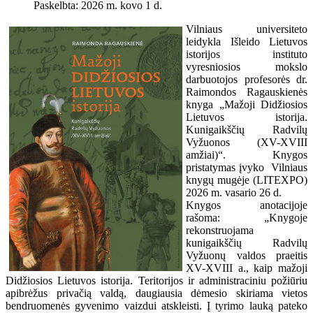
Paskelbta: 2026 m. kovo 1 d.
Vilniaus universiteto
leidykla Išleido Lietuvos
istorijos instituto
vyresniosios mokslo
darbuotojos profesorės dr.
Raimondos Ragauskienės
knyga „Mažoji Didžiosios
Lietuvos istorija.
Kunigaikščių Radvilų
Vyžuonos (XV-XVIII
amžiai)“. Knygos
pristatymas įvyko Vilniaus
knygų mugėje (LITEXPO)
2026 m. vasario 26 d.
Knygos anotacijoje
rašoma: „Knygoje
rekonstruojama
kunigaikščių Radvilų
Vyžuonų valdos praeitis
XV-XVIII a., kaip mažoji
Didžiosios Lietuvos istorija. Teritorijos ir administraciniu požiūriu
apibrėžus privačią valdą, daugiausia dėmesio skiriama vietos
bendruomenės gyvenimo vaizdui atskleisti. Į tyrimo lauką pateko