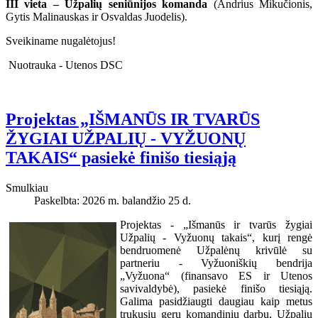
III vieta – Užpalių seniūnijos komanda
(Andrius Mikučionis,
Gytis Malinauskas ir Osvaldas Juodelis).
Sveikiname nugalėtojus!
Nuotrauka - Utenos DSC
Projektas „IŠMANŪS IR TVARŪS
ŽYGIAI UŽPALIŲ - VYŽUONŲ
TAKAIS“ pasiekė finišo tiesiąją
Smulkiau
Paskelbta: 2026 m. balandžio 25 d.
Projektas - „Išmanūs ir tvarūs žygiai
Užpalių - Vyžuonų takais“, kurį rengė
bendruomenė Užpalėnų krivūlė su
partneriu - Vyžuoniškių bendrija
„Vyžuona“ (finansavo ES ir Utenos
savivaldybė), pasiekė finišo tiesiąją.
Galima pasidžiaugti daugiau kaip metus
trukusiu geru
komandiniu darbu, Užpalių