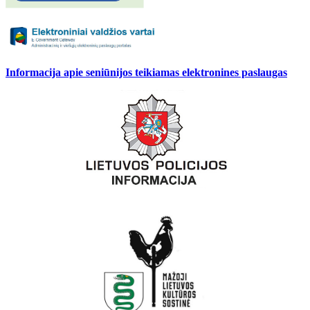
Informacija apie seniūnijos teikiamas elektronines paslaugas