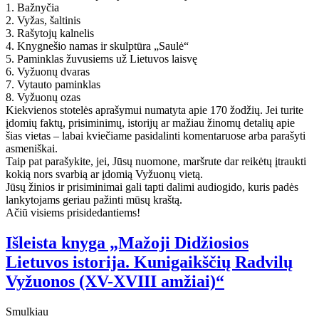
1. Bažnyčia
2. Vyžas, šaltinis
3. Rašytojų kalnelis
4. Knygnešio namas ir skulptūra „Saulė“
5. Paminklas žuvusiems už Lietuvos laisvę
6. Vyžuonų dvaras
7. Vytauto paminklas
8. Vyžuonų ozas
Kiekvienos stotelės aprašymui numatyta apie 170 žodžių. Jei turite
įdomių faktų, prisiminimų, istorijų ar mažiau žinomų detalių apie
šias vietas – labai kviečiame pasidalinti komentaruose arba parašyti
asmeniškai.
Taip pat parašykite, jei, Jūsų nuomone, maršrute dar reikėtų įtraukti
kokią nors svarbią ar įdomią Vyžuonų vietą.
Jūsų žinios ir prisiminimai gali tapti dalimi audiogido, kuris padės
lankytojams geriau pažinti mūsų kraštą.
Ačiū visiems prisidedantiems!
Išleista knyga „Mažoji Didžiosios
Lietuvos istorija. Kunigaikščių Radvilų
Vyžuonos (XV-XVIII amžiai)“
Smulkiau