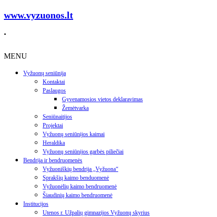
www.vyzuonos.lt
.
MENU
Vyžuonų seniūnija
Kontaktai
Paslaugos
Gyvenamosios vietos deklaravimas
Žemėtvarka
Seniūnaitijos
Projektai
Vyžuonų seniūnijos kaimai
Heraldika
Vyžuonų seniūnijos garbės piliečiai
Bendrija ir bendruomenės
Vyžuoniškių bendrija „Vyžuona“
Sprakšių kaimo benduomenė
Vyžuonėlių kaimo bendruomenė
Šiaudinių kaimo bendruomenė
Institucijos
Utenos r. Užpalių gimnazijos Vyžuonų skyrius