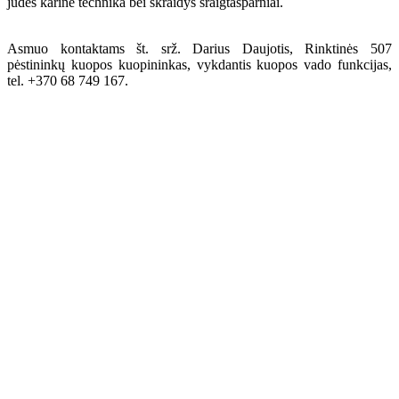
judės karinė technika bei skraidys sraigtasparniai.
Asmuo kontaktams št. srž. Darius Daujotis, Rinktinės 507
pėstininkų kuopos kuopininkas, vykdantis kuopos vado funkcijas,
tel. +370 68 749 167.