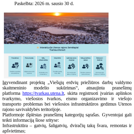
Paskelbta: 2026 m. sausio 30 d.
Įgyvendinant projektą „Viešųjų erdvių priežiūros darbų valdymo
skaitmeninio modelio sukūrimas“, atnaujinta pranešimų
platforma
https://tvarkau.utena.lt
, skirta registruoti įvairias aplinkos
tvarkymo, viešosios tvarkos, eismo organizavimo ir viešojo
transporto problemas bei viešosios infrastruktūros gedimus Utenos
rajono savivaldybės teritorijoje.
Platformoje išplėstas pranešimų kategorijų sąrašas. Gyventojai gali
teikti informaciją šiose srityse:
Infrastruktūra – gatvių, šaligatvių, dviračių takų švara, remontas ir
apšvietimas;