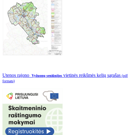
Utenos rajono
vietinės reikšmės kelių sąrašas
Vyžuonų seniūnijos
(pdf
formatu)