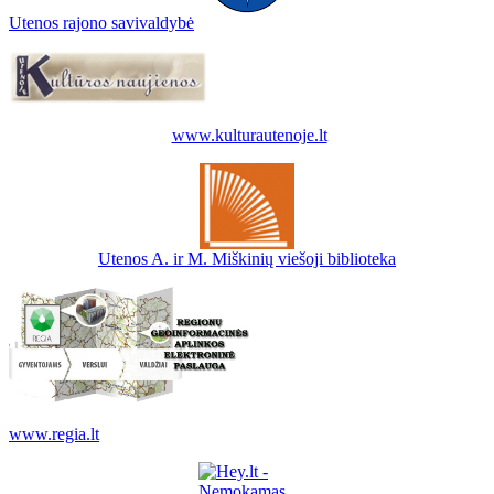
Utenos rajono savivaldybė
www.kulturautenoje.lt
Utenos A. ir M. Miškinių viešoji biblioteka
www.regia.lt