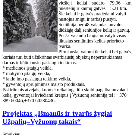
viešieji keliai sudaro 79,96 km,
miestelių ir kaimų gatvės – 5,21 km.
Šie keliai ir gatvės pradedami valyti
nustojus snigti ir (arba) pustyti.
Seniūnija per 48 valandas nuvalo
didžiąją dalį seniūnijos kelių ir gatvių.
Po 72 valandų baigia nuvalyti visus
likusius seniūnijos kelius prioriteto
tvarka.
Pirmiausiai valomi tie keliai bei gatvės,
kuriais turi būti užtikrintas svarbiausių objektų nepertraukiamas
darbas ir būtiniausių paslaugų teikimas:
* medicinos įstaigų veikla,
* mokymo įstaigų veikla,
* laidojimo paslaugų teikimo veikla,
* gyventojų aprūpinimas maisto produktais.
Išskirtiniais atvejais, kuomet reikalinga itin skubi pagalba nuvalant
kelią, gyventojai kviečiami kreiptis į Vyžuonų seniūniją tel : +370
389 60046,+370 60280436.
Projektas „Išmanūs ir tvarūs žygiai
Užpalių–Vyžuonų takais“
Smulkiau