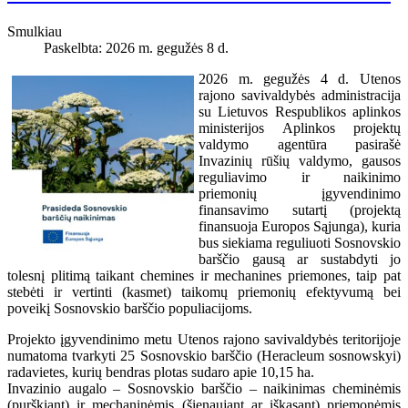
Smulkiau
Paskelbta: 2026 m. gegužės 8 d.
2026 m. gegužės 4 d. Utenos
rajono savivaldybės administracija
su Lietuvos Respublikos aplinkos
ministerijos Aplinkos projektų
valdymo agentūra pasirašė
Invazinių rūšių valdymo, gausos
reguliavimo ir naikinimo
priemonių įgyvendinimo
finansavimo sutartį (projektą
finansuoja Europos Sąjunga), kuria
bus siekiama reguliuoti Sosnovskio
barščio gausą ar sustabdyti jo
tolesnį plitimą taikant chemines ir mechanines priemones, taip pat
stebėti ir vertinti (kasmet) taikomų priemonių efektyvumą bei
poveikį Sosnovskio barščio populiacijoms.
Projekto įgyvendinimo metu Utenos rajono savivaldybės teritorijoje
numatoma tvarkyti 25 Sosnovskio barščio (Heracleum sosnowskyi)
radavietes, kurių bendras plotas sudaro apie 10,15 ha.
Invazinio augalo – Sosnovskio barščio – naikinimas cheminėmis
(purškiant) ir mechaninėmis (šienaujant ar iškasant) priemonėmis