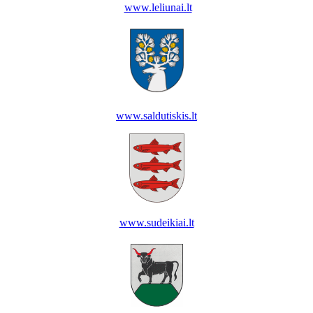
www.leliunai.lt
www.saldutiskis.lt
www.sudeikiai.lt