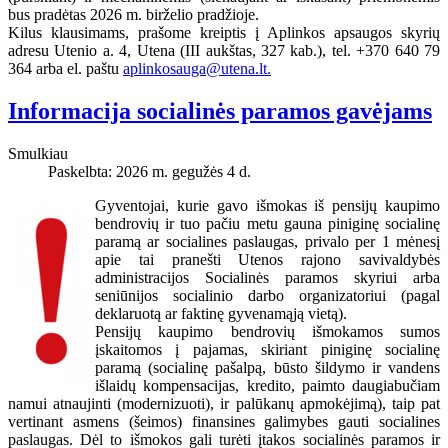
bus pradėtas 2026 m. birželio pradžioje.
Kilus klausimams, prašome kreiptis į Aplinkos apsaugos skyrių
adresu Utenio a. 4, Utena (III aukštas, 327 kab.), tel. +370 640 79
364 arba el. paštu
aplinkosauga@utena.lt
.
Informacija socialinės paramos gavėjams
Smulkiau
Paskelbta: 2026 m. gegužės 4 d.
Gyventojai, kurie gavo išmokas iš pensijų kaupimo
bendrovių ir tuo pačiu metu gauna piniginę socialinę
paramą ar socialines paslaugas, privalo per 1 mėnesį
apie tai pranešti Utenos rajono savivaldybės
administracijos Socialinės paramos skyriui arba
seniūnijos socialinio darbo organizatoriui (pagal
deklaruotą ar faktinę gyvenamąją vietą).
Pensijų kaupimo bendrovių išmokamos sumos
įskaitomos į pajamas, skiriant piniginę socialinę
paramą (socialinę pašalpą, būsto šildymo ir vandens
išlaidų kompensacijas, kredito, paimto daugiabučiam
namui atnaujinti (modernizuoti), ir palūkanų apmokėjimą), taip pat
vertinant asmens (šeimos) finansines galimybes gauti socialines
paslaugas. Dėl to išmokos gali turėti įtakos socialinės paramos ir