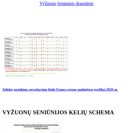
Vyžuonų botaninis draustinis
Atliekų surinkimo apvažiavimo būdu Utenos rajono seniūnijose grafikai
2026 m.
VYŽUONŲ SENIŪNIJOS KELIŲ SCHEMA