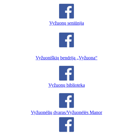
Vyžuonų seniūnija
Vyžuoniškių bendrija „Vyžuona“
Vyžuonų biblioteka
Vyžuonėlių dvaras/Vyžuonėlės Manor