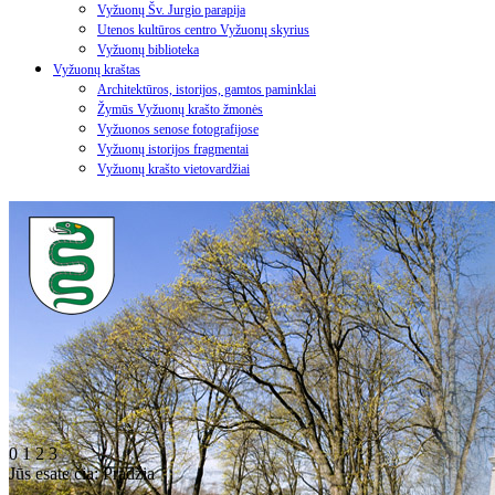
Vyžuonų Šv. Jurgio parapija
Utenos kultūros centro Vyžuonų skyrius
Vyžuonų biblioteka
Vyžuonų kraštas
Architektūros, istorijos, gamtos paminklai
Žymūs Vyžuonų krašto žmonės
Vyžuonos senose fotografijose
Vyžuonų istorijos fragmentai
Vyžuonų krašto vietovardžiai
0
1
2
3
Jūs esate čia:
Pradžia