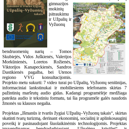
gimnazijos
mokinių
įsitraukimu
ir Užpalių ir
Vyžuonų
bendruomenių narių – Tomos
Skubiejės, Vidos Juškienės, Valerijos
Morkūnienės, Loretos Rožienės,
Viktorijos Kanapeckienės, Sandros
Dastikienės pagalba, bei Utenos
regiono VVG konsultacijomis.
Projekto metu sukurti: 7 video turai po Užpalių, Vyžuonų seniūnijas,
informaciniai lankstinukai ir mobiliesiems telefonams skirtas 7
pažintinių maršrutų audio gidas. Kadangi programėlėje medžiaga
pateikta audio ir tekstiniu formatu, tai šia programėle galės naudotis
žmonės su klausos negalia.
Projektas „Išmanūs ir tvarūs žygiai Užpalių–Vyžuonų takais“, skirtas
skatinti tvarų turizmą, derinant ekonominį, socialinį ir aplinkosauginį
poveikį ir pasinaudojant šiuolaikinėmis technologijomis. Projektas
įgyvendinamas bendradarbiaujant „Užpalėnų krivūlei“ ir