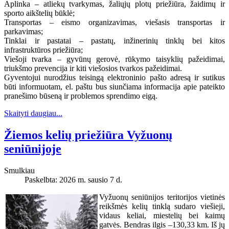
Aplinka – atliekų tvarkymas, žaliųjų plotų priežiūra, žaidimų ir
sporto aikštelių būklė;
Transportas – eismo organizavimas, viešasis transportas ir
parkavimas;
Tinklai ir pastatai – pastatų, inžinerinių tinklų bei kitos
infrastruktūros priežiūra;
Viešoji tvarka – gyvūnų gerovė, rūkymo taisyklių pažeidimai,
triukšmo prevencija ir kiti viešosios tvarkos pažeidimai.
Gyventojui nurodžius teisingą elektroninio pašto adresą ir sutikus
būti informuotam, el. paštu bus siunčiama informacija apie pateikto
pranešimo būseną ir problemos sprendimo eigą.
Skaityti daugiau...
Žiemos kelių priežiūra Vyžuonų
seniūnijoje
Smulkiau
Paskelbta: 2026 m. sausio 7 d.
Vyžuonų seniūnijos teritorijos vietinės
reikšmės kelių tinklą sudaro viešieji,
vidaus keliai, miestelių bei kaimų
gatvės. Bendras ilgis –130,33 km. Iš jų