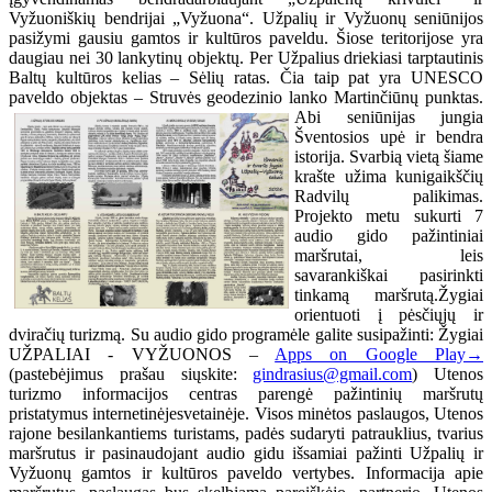
Vyžuoniškių bendrijai „Vyžuona“. Užpalių ir Vyžuonų seniūnijos
pasižymi gausiu gamtos ir kultūros paveldu. Šiose teritorijose yra
daugiau nei 30 lankytinų objektų. Per Užpalius driekiasi tarptautinis
Baltų kultūros kelias – Sėlių ratas. Čia taip pat yra UNESCO
paveldo objektas – Struvės geodezinio lanko Martinčiūnų punktas.
Abi seniūnijas jungia
Šventosios upė ir bendra
istorija. Svarbią vietą šiame
krašte užima kunigaikščių
Radvilų palikimas.
Projekto metu sukurti 7
audio gido pažintiniai
maršrutai, leis
savarankiškai pasirinkti
tinkamą maršrutą.Žygiai
orientuoti į pėsčiųjų ir
dviračių turizmą. Su audio gido programėle galite susipažinti: Žygiai
UŽPALIAI - VYŽUONOS –
Apps on Google Play→
(pastebėjimus prašau siųskite:
gindrasius@gmail.com
) Utenos
turizmo informacijos centras parengė pažintinių maršrutų
pristatymus internetinėjesvetainėje. Visos minėtos paslaugos, Utenos
rajone besilankantiems turistams, padės sudaryti patrauklius, tvarius
maršrutus ir pasinaudojant audio gidu išsamiai pažinti Užpalių ir
Vyžuonų gamtos ir kultūros paveldo vertybes. Informacija apie