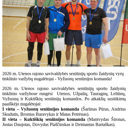
2026 m. Utenos rajono savivaldybės seniūnijų sporto žaidynių vyrų
tinklinio varžybų nugalėtojai - Vyžuonų seniūnijos komanda!
2026 m. Utenos rajono savivaldybės seniūnijų sporto žaidynių
tinklinio varžybose rungėsi Utenos, Užpalių, Tauragnų, Leliūnų,
Vyžuonų ir Kuktiškių seniūnijų komandos. Po atkaklių susitikimų
paaiškėjo nugalėtojai:
I vieta – Vyžuonų seniūnijos komanda
(Šarūnas Pūras, Andrius
Skudutis, Bronius Baravykas ir Matas Petrėnas).
II vieta – Kuktiškių seniūnijos komanda
(Mantvydas Šironas,
Justas Daujotas, Dovydas Plaščinskas ir Deimantas Bartaškas).