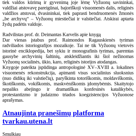
tiek valdos kūrimą ir gyvenimą joje lėmę Vyžuonų savininkai,
valdžiai atstovavę pareigūnai, bajoriškoji visuomenės dalis, religinės
valdžios atstovai, dvasininkai, tiek paprasti bendruomenės žmonės
„be archyvų“ – Vyžuonų miestiečiai ir valstiečiai. Atskirai aptarta
žydų padėtis valdoje.
Radvilistas prof. dr. Deimantas Karvelis apie knygą
Dar vienas įstabus prof. Raimondos Ragauskienės tyrimas
radviliados istoriografijos mozaikoje. Tai ne tik Vyžuonų vietovės
istorinė enciklopedija, bet sykiu ir monografinis tyrimas, paremtas
gausybe archyvinių šaltinių, atskleidžiantis iki šiol nežinomas
Vyžuonų socialinės, ūkio, karo, religinės istorijos atodangas.
Knygoje pateikta įspūdinga antropologinė XV–XVIII a. lokalines
visuomenės rekonstrukcija, apimanti visus socialinius sluoksnius
(nuo didikų iki valstiečių), paryškinta totoriškomis, moldaviškomis,
škotiškomis, vokiškomis, maskvėniškomis įdomybėmis. Skaitytojo
nepaliks abejingo ir dramatiškas konfesinės katalikybės,
protestantizmo ir judaizmo triados koegzistencijos Vyžuonose
aprašymas.
Atnaujinta pranešimų platforma
tvarkau.utena.lt
Smulkiau