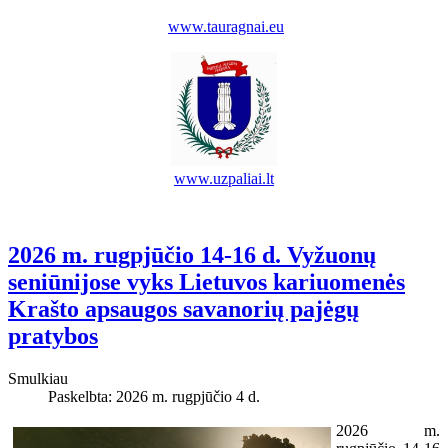
www.tauragnai.eu
www.uzpaliai.lt
2026 m. rugpjūčio 14-16 d. Vyžuonų
seniūnijose vyks Lietuvos kariuomenės
Krašto apsaugos savanorių pajėgų
pratybos
Smulkiau
Paskelbta: 2026 m. rugpjūčio 4 d.
2026 m.