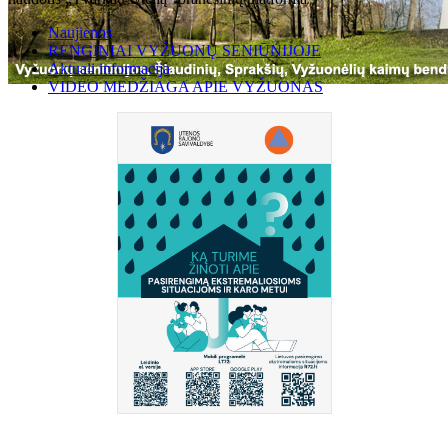
Naujienos
RENGINIAI VYŽUONŲ SENIŪNIJOJE
Aktuali informacija
VIDEO MEDŽIAGA APIE VYŽUONAS