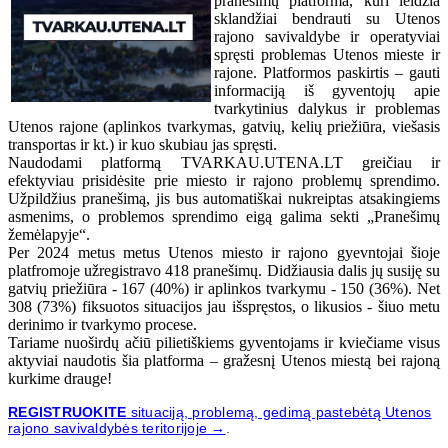
pranešimų platforma, kuri leidžia
sklandžiai bendrauti su Utenos
rajono savivaldybe ir operatyviai
spręsti problemas Utenos mieste ir
rajone. Platformos paskirtis – gauti
informaciją iš gyventojų apie
tvarkytinius dalykus ir problemas
Utenos rajone (aplinkos tvarkymas, gatvių, kelių priežiūra, viešasis
transportas ir kt.) ir kuo skubiau jas spręsti.
Naudodami platformą TVARKAU.UTENA.LT greičiau ir
efektyviau prisidėsite prie miesto ir rajono problemų sprendimo.
Užpildžius pranešimą, jis bus automatiškai nukreiptas atsakingiems
asmenims, o problemos sprendimo eigą galima sekti „Pranešimų
žemėlapyje“.
Per 2024 metus metus Utenos miesto ir rajono gyevntojai šioje
platfromoje užregistravo 418 pranešimų. Didžiausia dalis jų susiję su
gatvių priežiūra - 167 (40%) ir aplinkos tvarkymu - 150 (36%). Net
308 (73%) fiksuotos situacijos jau išspręstos, o likusios - šiuo metu
derinimo ir tvarkymo procese.
Tariame nuoširdų ačiū pilietiškiems gyventojams ir kviečiame visus
aktyviai naudotis šia platforma – gražesnį Utenos miestą bei rajoną
kurkime drauge!
REGISTRUOKITE
situaciją, problemą, gedimą pastebėtą Utenos
rajono savivaldybės teritorijoje →
.