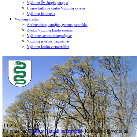
Vyžuonų Šv. Jurgio parapija
Utenos kultūros centro Vyžuonų skyrius
Vyžuonų biblioteka
Vyžuonų kraštas
Architektūros, istorijos, gamtos paminklai
Žymūs Vyžuonų krašto žmonės
Vyžuonos senose fotografijose
Vyžuonų istorijos fragmentai
Vyžuonų krašto vietovardžiai
0
1
2
3
Jūs esate čia:
Pradžia
Aktuali informacija
Kviečiame gyventojus
naudotis „Tvarkau Uteną“ pranešimų platforma