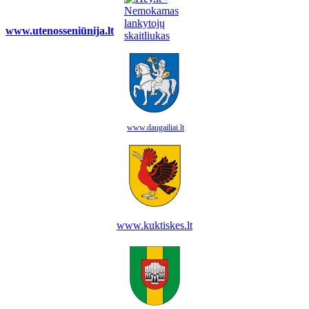
www.utenosseniūnija.lt
www.daugailiai.lt
www.kuktiskes.lt