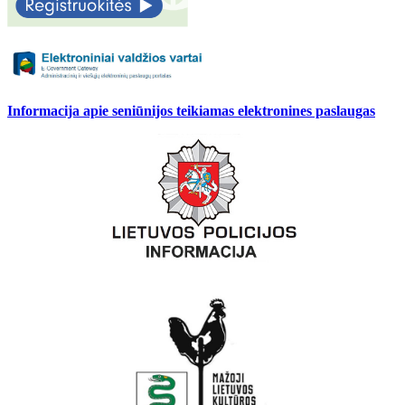
Informacija apie seniūnijos teikiamas elektronines paslaugas