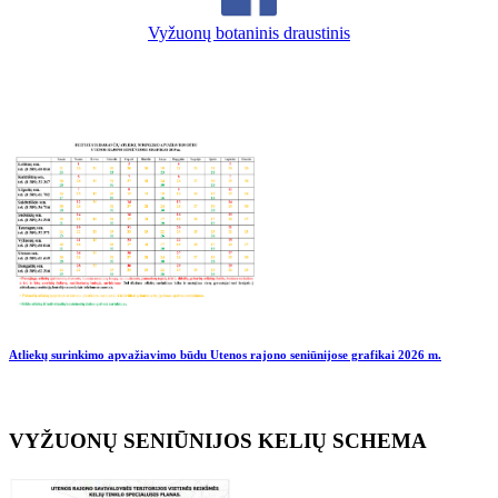
Vyžuonų botaninis draustinis
Atliekų surinkimo apvažiavimo būdu Utenos rajono seniūnijose grafikai
2026 m.
VYŽUONŲ SENIŪNIJOS KELIŲ SCHEMA