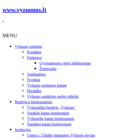
www.vyzuonos.lt
.
MENU
Vyžuonų seniūnija
Kontaktai
Paslaugos
Gyvenamosios vietos deklaravimas
Žemėtvarka
Seniūnaitijos
Projektai
Vyžuonų seniūnijos kaimai
Heraldika
Vyžuonų seniūnijos garbės piliečiai
Bendrija ir bendruomenės
Vyžuoniškių bendrija „Vyžuona“
Sprakšių kaimo benduomenė
Vyžuonėlių kaimo bendruomenė
Šiaudinių kaimo bendruomenė
Institucijos
Utenos r. Užpalių gimnazijos Vyžuonų skyrius