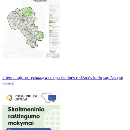
Utenos rajono
vietinės reikšmės kelių sąrašas
Vyžuonų seniūnijos
(pdf
formatu)