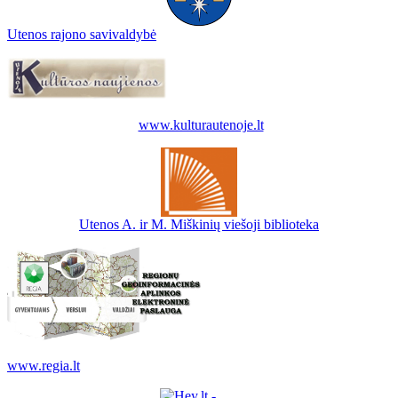
Utenos rajono savivaldybė
www.kulturautenoje.lt
Utenos A. ir M. Miškinių viešoji biblioteka
www.regia.lt