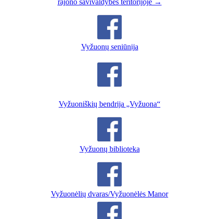
rajono savivaldybės teritorijoje →
Vyžuonų seniūnija
Vyžuoniškių bendrija „Vyžuona“
Vyžuonų biblioteka
Vyžuonėlių dvaras/Vyžuonėlės Manor