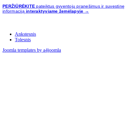
PERŽIŪRĖKITE
pateiktus gyventojų pranešimus ir suvestinę
informaciją
interaktyviame žemėlapyje →
Ankstesnis
Tolesnis
Joomla templates by a4joomla