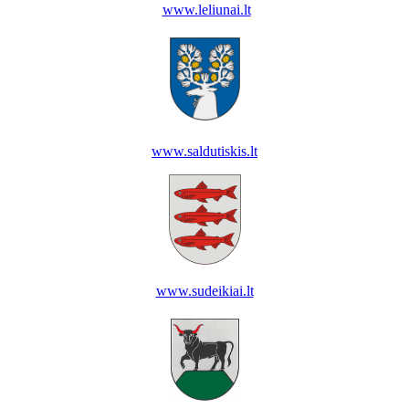
www.leliunai.lt
www.saldutiskis.lt
www.sudeikiai.lt