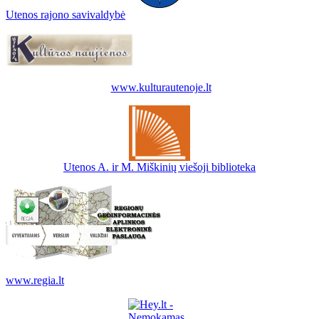
Utenos rajono savivaldybė
www.kulturautenoje.lt
Utenos A. ir M. Miškinių viešoji biblioteka
www.regia.lt