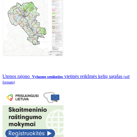
Utenos rajono
vietinės reikšmės kelių sąrašas
Vyžuonų seniūnijos
(pdf
formatu)