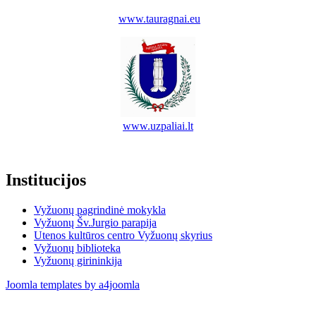
www.tauragnai.eu
www.uzpaliai.lt
Institucijos
Vyžuonų pagrindinė mokykla
Vyžuonų Šv.Jurgio parapija
Utenos kultūros centro Vyžuonų skyrius
Vyžuonų biblioteka
Vyžuonų girininkija
Joomla templates by a4joomla