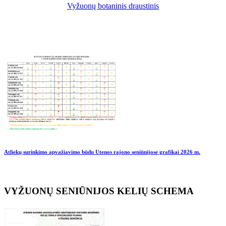
Vyžuonų botaninis draustinis
Atliekų surinkimo apvažiavimo būdu Utenos rajono seniūnijose grafikai
2026 m.
VYŽUONŲ SENIŪNIJOS KELIŲ SCHEMA