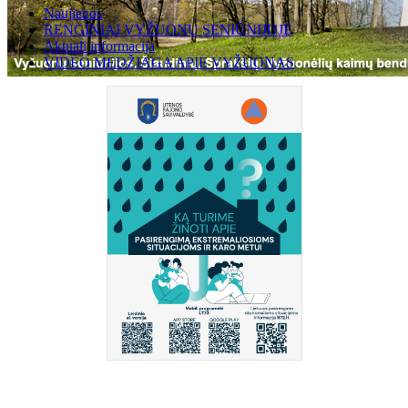
Naujienos
RENGINIAI VYŽUONŲ SENIŪNIJOJE
Aktuali informacija
VIDEO MEDŽIAGA APIE VYŽUONAS