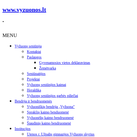
www.vyzuonos.lt
.
MENU
Vyžuonų seniūnija
Kontaktai
Paslaugos
Gyvenamosios vietos deklaravimas
Žemėtvarka
Seniūnaitijos
Projektai
Vyžuonų seniūnijos kaimai
Heraldika
Vyžuonų seniūnijos garbės piliečiai
Bendrija ir bendruomenės
Vyžuoniškių bendrija „Vyžuona“
Sprakšių kaimo benduomenė
Vyžuonėlių kaimo bendruomenė
Šiaudinių kaimo bendruomenė
Institucijos
Utenos r. Užpalių gimnazijos Vyžuonų skyrius