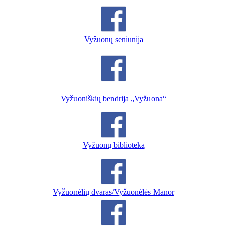
Vyžuonų seniūnija
Vyžuoniškių bendrija „Vyžuona“
Vyžuonų biblioteka
Vyžuonėlių dvaras/Vyžuonėlės Manor