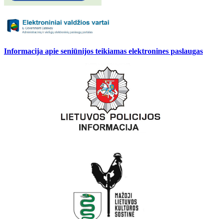
Informacija apie seniūnijos teikiamas elektronines paslaugas