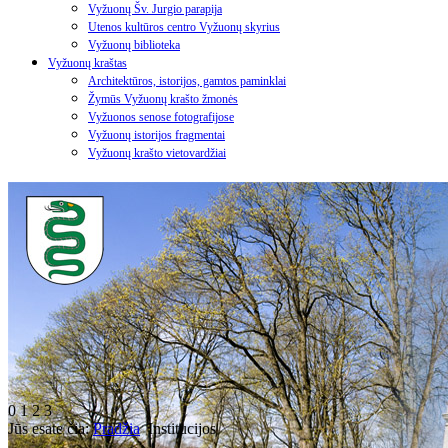
Vyžuonų Šv. Jurgio parapija
Utenos kultūros centro Vyžuonų skyrius
Vyžuonų biblioteka
Vyžuonų kraštas
Architektūros, istorijos, gamtos paminklai
Žymūs Vyžuonų krašto žmonės
Vyžuonos senose fotografijose
Vyžuonų istorijos fragmentai
Vyžuonų krašto vietovardžiai
0
1
2
3
Jūs esate čia:
Pradžia
Institucijos