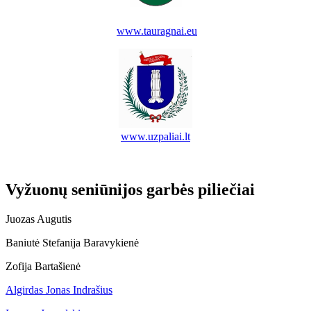
www.tauragnai.eu
www.uzpaliai.lt
Vyžuonų seniūnijos garbės piliečiai
Juozas Augutis
Baniutė Stefanija Baravykienė
Zofija Bartašienė
Algirdas Jonas Indrašius