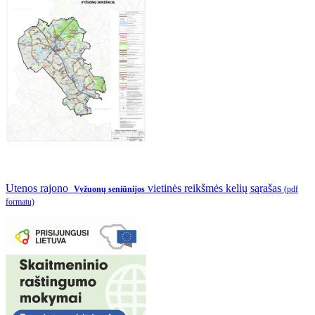
Utenos rajono
vietinės reikšmės kelių sąrašas
Vyžuonų seniūnijos
(pdf
formatu)