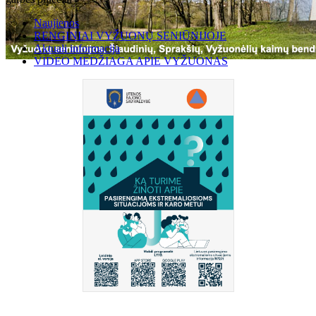
Naujienos
RENGINIAI VYŽUONŲ SENIŪNIJOJE
Aktuali informacija
VIDEO MEDŽIAGA APIE VYŽUONAS