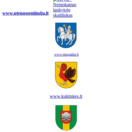
www.utenosseniūnija.lt
www.daugailiai.lt
www.kuktiskes.lt