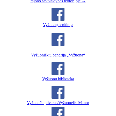
rajono savivaldybės teritorijoje →
Vyžuonų seniūnija
Vyžuoniškių bendrija „Vyžuona“
Vyžuonų biblioteka
Vyžuonėlių dvaras/Vyžuonėlės Manor