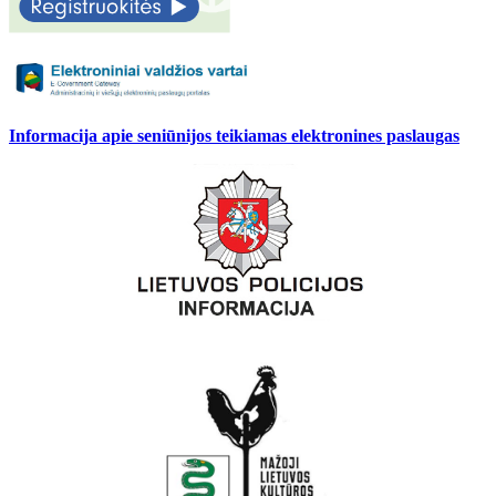
Informacija apie seniūnijos teikiamas elektronines paslaugas