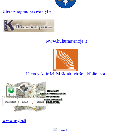
Utenos rajono savivaldybė
www.kulturautenoje.lt
Utenos A. ir M. Miškinių viešoji biblioteka
www.regia.lt