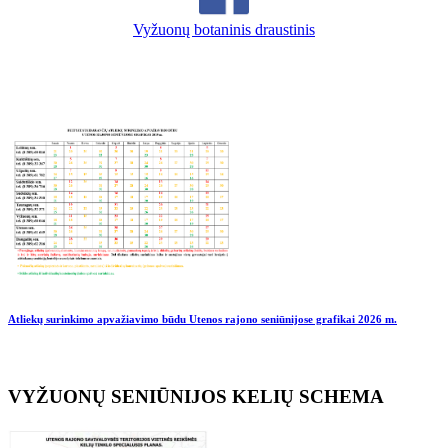
Vyžuonų botaninis draustinis
Atliekų surinkimo apvažiavimo būdu Utenos rajono seniūnijose grafikai
2026 m.
VYŽUONŲ SENIŪNIJOS KELIŲ SCHEMA