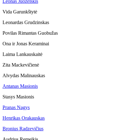
Leonas Juozelskis
Vida Garunkštytė
Leonardas Grudzinskas
Povilas Rimantas Guobužas
Ona ir Jonas Keraminai
Laima Lankauskaitė
Zita Mackevičienė
Alvydas Malinauskas
Antanas Masionis
Stasys Masionis
Pranas Nagys
Henrikas Orakauskas
Bronius Radzevičius
Audrius Remeikis