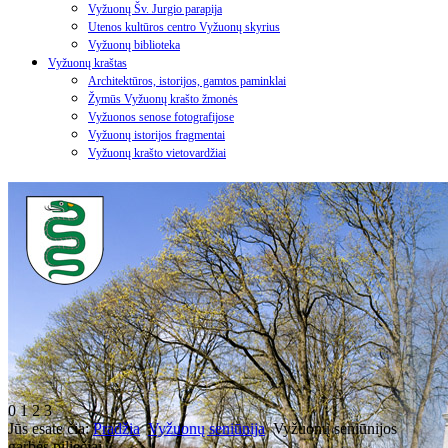
Vyžuonų Šv. Jurgio parapija
Utenos kultūros centro Vyžuonų skyrius
Vyžuonų biblioteka
Vyžuonų kraštas
Architektūros, istorijos, gamtos paminklai
Žymūs Vyžuonų krašto žmonės
Vyžuonos senose fotografijose
Vyžuonų istorijos fragmentai
Vyžuonų krašto vietovardžiai
0
1
2
3
Jūs esate čia:
Pradžia
Vyžuonų seniūnija
Vyžuonų seniūnijos
garbės piliečiai