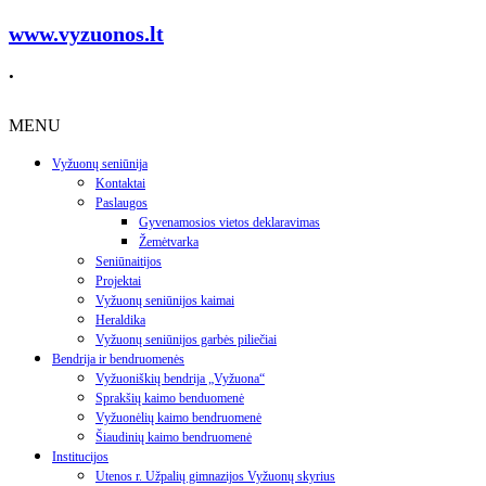
www.vyzuonos.lt
.
MENU
Vyžuonų seniūnija
Kontaktai
Paslaugos
Gyvenamosios vietos deklaravimas
Žemėtvarka
Seniūnaitijos
Projektai
Vyžuonų seniūnijos kaimai
Heraldika
Vyžuonų seniūnijos garbės piliečiai
Bendrija ir bendruomenės
Vyžuoniškių bendrija „Vyžuona“
Sprakšių kaimo benduomenė
Vyžuonėlių kaimo bendruomenė
Šiaudinių kaimo bendruomenė
Institucijos
Utenos r. Užpalių gimnazijos Vyžuonų skyrius