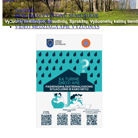
Naujienos
RENGINIAI VYŽUONŲ SENIŪNIJOJE
Aktuali informacija
VIDEO MEDŽIAGA APIE VYŽUONAS