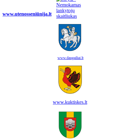
www.utenosseniūnija.lt
www.daugailiai.lt
www.kuktiskes.lt