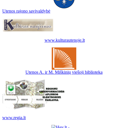
Utenos rajono savivaldybė
www.kulturautenoje.lt
Utenos A. ir M. Miškinių viešoji biblioteka
www.regia.lt