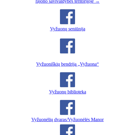
rajono savivaldybės teritorijoje →
Vyžuonų seniūnija
Vyžuoniškių bendrija „Vyžuona“
Vyžuonų biblioteka
Vyžuonėlių dvaras/Vyžuonėlės Manor