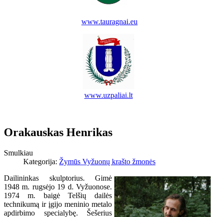
www.tauragnai.eu
www.uzpaliai.lt
Orakauskas Henrikas
Smulkiau
Kategorija:
Žymūs Vyžuonų krašto žmonės
Dailininkas skulptorius. Gimė
1948 m. rugsėjo 19 d. Vyžuonose.
1974 m. baigė Telšių dailės
technikumą ir įgijo meninio metalo
apdirbimo specialybę. Šešerius