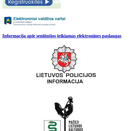
Informacija apie seniūnijos teikiamas elektronines paslaugas