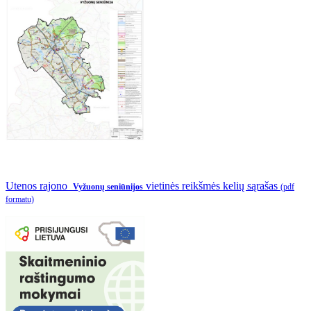
Utenos rajono
vietinės reikšmės kelių sąrašas
Vyžuonų seniūnijos
(pdf
formatu)