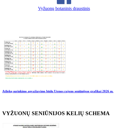
Vyžuonų botaninis draustinis
Atliekų surinkimo apvažiavimo būdu Utenos rajono seniūnijose grafikai
2026 m.
VYŽUONŲ SENIŪNIJOS KELIŲ SCHEMA