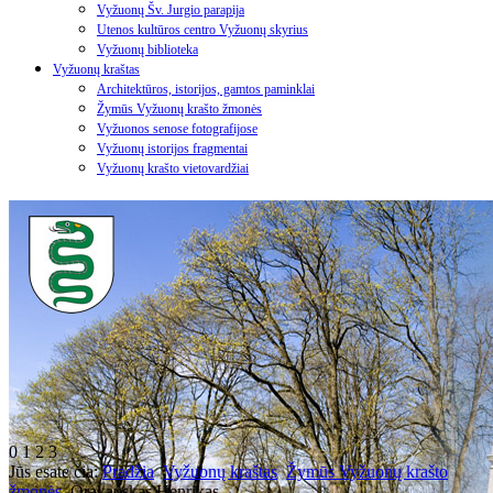
Vyžuonų Šv. Jurgio parapija
Utenos kultūros centro Vyžuonų skyrius
Vyžuonų biblioteka
Vyžuonų kraštas
Architektūros, istorijos, gamtos paminklai
Žymūs Vyžuonų krašto žmonės
Vyžuonos senose fotografijose
Vyžuonų istorijos fragmentai
Vyžuonų krašto vietovardžiai
0
1
2
3
Jūs esate čia:
Pradžia
Vyžuonų kraštas
Žymūs Vyžuonų krašto
žmonės
Orakauskas Henrikas