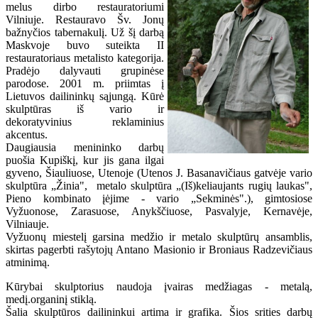
melus dirbo restauratoriumi
Vilniuje. Restauravo Šv. Jonų
bažnyčios tabernakulį. Už šį darbą
Maskvoje buvo suteikta II
restauratoriaus metalisto kategorija.
Pradėjo dalyvauti grupinėse
parodose. 2001 m. priimtas į
Lietuvos dailininkų sąjungą. Kūrė
skulptūras iš vario ir
dekoratyvinius reklaminius
akcentus.
Daugiausia menininko darbų
puošia Kupiškį, kur jis gana ilgai
gyveno, Šiauliuose, Utenoje (Utenos J. Basanavičiaus gatvėje vario
skulptūra „Žinia", metalo skulptūra „(Iš)keliaujants rugių laukas",
Pieno kombinato įėjime - vario „Sekminės".), gimtosiose
Vyžuonose, Zarasuose, Anykščiuose, Pasvalyje, Kernavėje,
Vilniauje.
Vyžuonų miestelį garsina medžio ir metalo skulptūrų ansamblis,
skirtas pagerbti rašytojų Antano Masionio ir Broniaus Radzevičiaus
atminimą.
Kūrybai skulptorius naudoja įvairas medžiagas - metalą,
medį.organinį stiklą.
Šalia skulptūros dailininkui artima ir grafika. Šios srities darbų