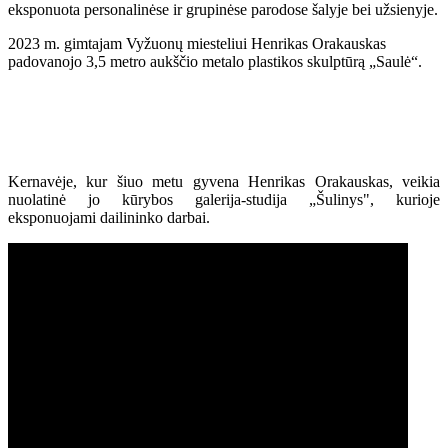
eksponuota personalinėse ir grupinėse parodose šalyje bei užsienyje.
2023 m. gimtajam Vyžuonų miesteliui Henrikas Orakauskas
padovanojo 3,5 metro aukščio metalo plastikos skulptūrą „Saulė“.
Kernavėje, kur šiuo metu gyvena Henrikas Orakauskas, veikia
nuolatinė jo kūrybos galerija-studija „Šulinys", kurioje
eksponuojami dailininko darbai.