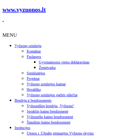
www.vyzuonos.lt
.
MENU
Vyžuonų seniūnija
Kontaktai
Paslaugos
Gyvenamosios vietos deklaravimas
Žemėtvarka
Seniūnaitijos
Projektai
Vyžuonų seniūnijos kaimai
Heraldika
Vyžuonų seniūnijos garbės piliečiai
Bendrija ir bendruomenės
Vyžuoniškių bendrija „Vyžuona“
Sprakšių kaimo benduomenė
Vyžuonėlių kaimo bendruomenė
Šiaudinių kaimo bendruomenė
Institucijos
Utenos r. Užpalių gimnazijos Vyžuonų skyrius