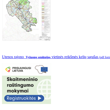
Utenos rajono
vietinės reikšmės kelių sąrašas
Vyžuonų seniūnijos
(pdf for