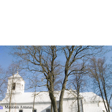
ės
Masionis Antanas