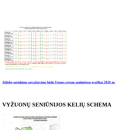
Atliekų surinkimo apvažiavimo būdu Utenos rajono seniūnijose grafikai
2026 m.
VYŽUONŲ SENIŪNIJOS KELIŲ SCHEMA