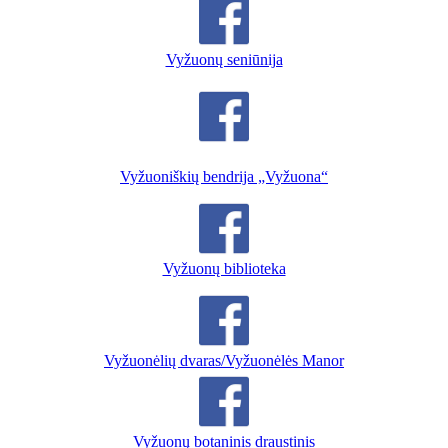
Vyžuonų seniūnija
Vyžuoniškių bendrija „Vyžuona“
Vyžuonų biblioteka
Vyžuonėlių dvaras/Vyžuonėlės Manor
Vyžuonų botaninis draustinis