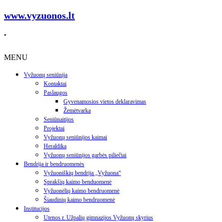
www.vyzuonos.lt
.
MENU
Vyžuonų seniūnija
Kontaktai
Paslaugos
Gyvenamosios vietos deklaravimas
Žemėtvarka
Seniūnaitijos
Projektai
Vyžuonų seniūnijos kaimai
Heraldika
Vyžuonų seniūnijos garbės piliečiai
Bendrija ir bendruomenės
Vyžuoniškių bendrija „Vyžuona“
Sprakšių kaimo benduomenė
Vyžuonėlių kaimo bendruomenė
Šiaudinių kaimo bendruomenė
Institucijos
Utenos r. Užpalių gimnazijos Vyžuonų skyrius