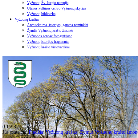
Vyžuonų Šv. Jurgio parapija
Utenos kultūros centro Vyžuonų skyrius
Vyžuonų biblioteka
Vyžuonų kraštas
Architektūros, istorijos, gamtos paminklai
Žymūs Vyžuonų krašto žmonės
Vyžuonos senose fotografijose
Vyžuonų istorijos fragmentai
Vyžuonų krašto vietovardžiai
0
1
2
3
Jūs esate čia:
Pradžia
Vyžuonų kraštas
Žymūs Vyžuonų krašto žmon