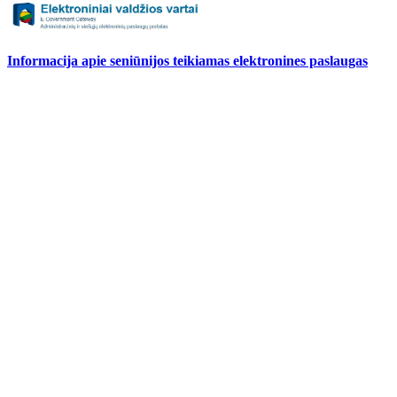
Informacija apie seniūnijos teikiamas elektronines paslaugas