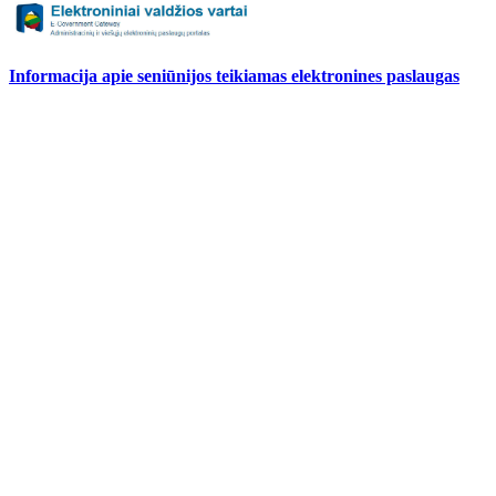
Informacija apie seniūnijos teikiamas elektronines paslaugas