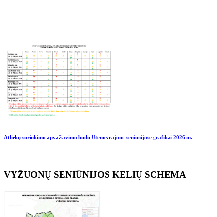
Atliekų surinkimo apvažiavimo būdu Utenos rajono seniūnijose grafikai
2026 m.
VYŽUONŲ SENIŪNIJOS KELIŲ SCHEMA