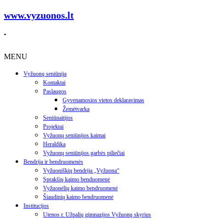
www.vyzuonos.lt
.
MENU
Vyžuonų seniūnija
Kontaktai
Paslaugos
Gyvenamosios vietos deklaravimas
Žemėtvarka
Seniūnaitijos
Projektai
Vyžuonų seniūnijos kaimai
Heraldika
Vyžuonų seniūnijos garbės piliečiai
Bendrija ir bendruomenės
Vyžuoniškių bendrija „Vyžuona“
Sprakšių kaimo benduomenė
Vyžuonėlių kaimo bendruomenė
Šiaudinių kaimo bendruomenė
Institucijos
Utenos r. Užpalių gimnazijos Vyžuonų skyrius