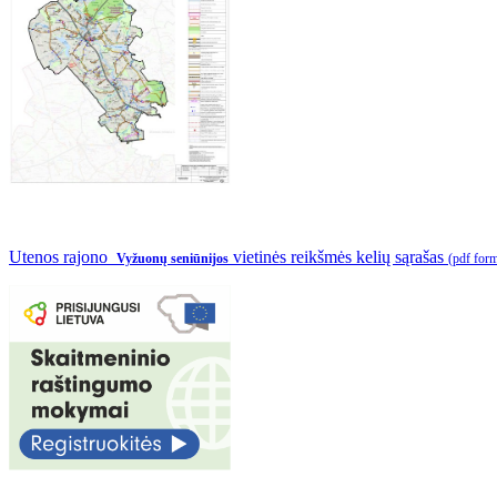
Utenos rajono
vietinės reikšmės kelių sąrašas
Vyžuonų seniūnijos
(pdf for