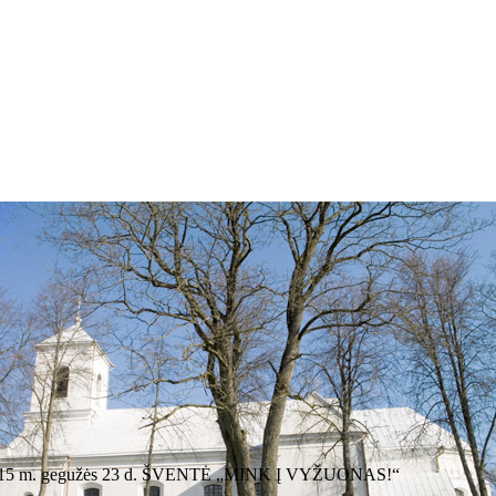
15 m. gegužės 23 d. ŠVENTĖ „MINK Į VYŽUONAS!“