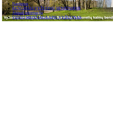
Naujienos
RENGINIAI VYŽUONŲ SENIŪNIJOJE
Aktuali informacija
VIDEO MEDŽIAGA APIE VYŽUONAS