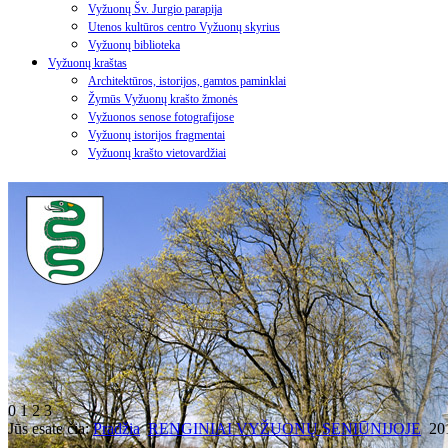
Vyžuonų Šv. Jurgio parapija
Utenos kultūros centro Vyžuonų skyrius
Vyžuonų biblioteka
Vyžuonų kraštas
Architektūros, istorijos, gamtos paminklai
Žymūs Vyžuonų krašto žmonės
Vyžuonos senose fotografijose
Vyžuonų istorijos fragmentai
Vyžuonų krašto vietovardžiai
0
1
2
3
Jūs esate čia:
Pradžia
RENGINIAI VYŽUONŲ SENIŪNIJOJE
20