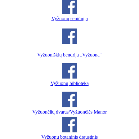
Vyžuonų seniūnija
Vyžuoniškių bendrija „Vyžuona“
Vyžuonų biblioteka
Vyžuonėlių dvaras/Vyžuonėlės Manor
Vyžuonų botaninis draustinis