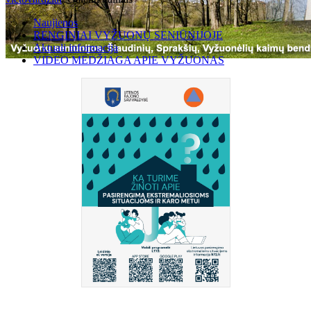
Naujienos
RENGINIAI VYŽUONŲ SENIŪNIJOJE
Aktuali informacija
VIDEO MEDŽIAGA APIE VYŽUONAS