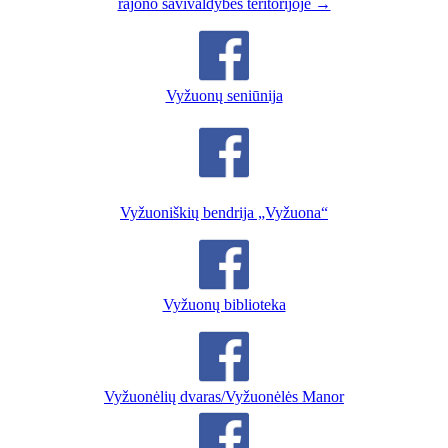
rajono savivaldybės teritorijoje →
Vyžuonų seniūnija
Vyžuoniškių bendrija „Vyžuona“
Vyžuonų biblioteka
Vyžuonėlių dvaras/Vyžuonėlės Manor