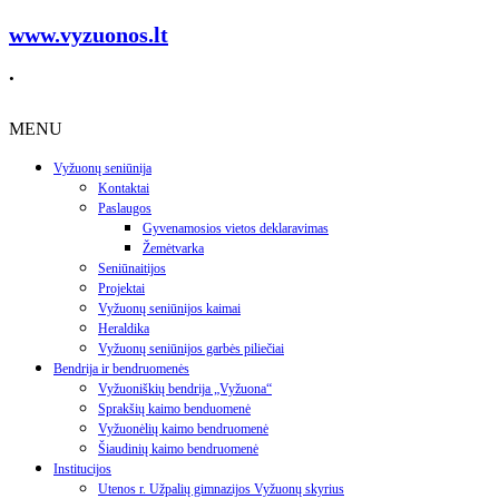
www.vyzuonos.lt
.
MENU
Vyžuonų seniūnija
Kontaktai
Paslaugos
Gyvenamosios vietos deklaravimas
Žemėtvarka
Seniūnaitijos
Projektai
Vyžuonų seniūnijos kaimai
Heraldika
Vyžuonų seniūnijos garbės piliečiai
Bendrija ir bendruomenės
Vyžuoniškių bendrija „Vyžuona“
Sprakšių kaimo benduomenė
Vyžuonėlių kaimo bendruomenė
Šiaudinių kaimo bendruomenė
Institucijos
Utenos r. Užpalių gimnazijos Vyžuonų skyrius