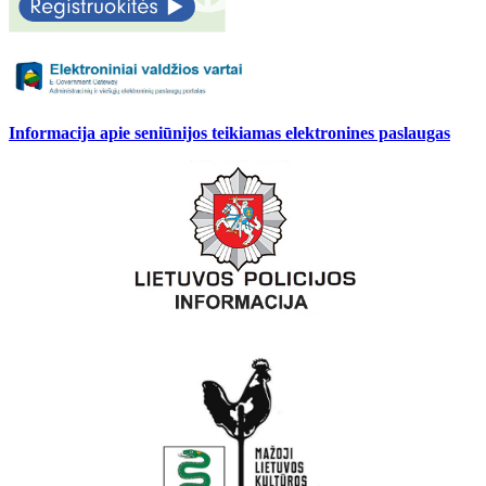
Informacija apie seniūnijos teikiamas elektronines paslaugas