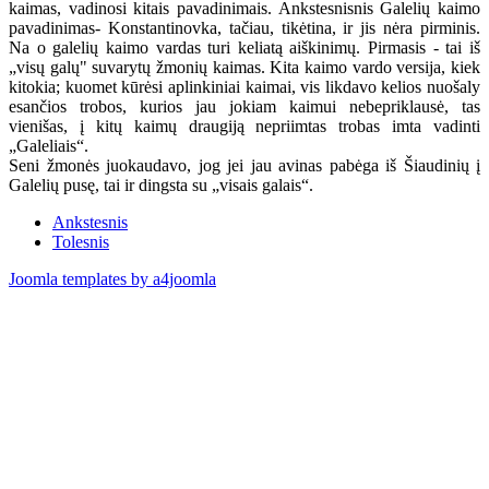
kaimas, vadinosi kitais pavadinimais. Ankstesnisnis Galelių kaimo
pavadinimas- Konstantinovka, tačiau, tikėtina, ir jis nėra pirminis.
Na o galelių kaimo vardas turi keliatą aiškinimų. Pirmasis - tai iš
„visų galų" suvarytų žmonių kaimas. Kita kaimo vardo versija, kiek
kitokia; kuomet kūrėsi aplinkiniai kaimai, vis likdavo kelios nuošaly
esančios trobos, kurios jau jokiam kaimui nebepriklausė, tas
vienišas, į kitų kaimų draugiją nepriimtas trobas imta vadinti
„Galeliais“.
Seni žmonės juokaudavo, jog jei jau avinas pabėga iš Šiaudinių į
Galelių pusę, tai ir dingsta su „visais galais“.
Ankstesnis
Tolesnis
Joomla templates by a4joomla