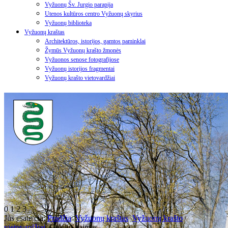
Vyžuonų Šv. Jurgio parapija
Utenos kultūros centro Vyžuonų skyrius
Vyžuonų biblioteka
Vyžuonų kraštas
Architektūros, istorijos, gamtos paminklai
Žymūs Vyžuonų krašto žmonės
Vyžuonos senose fotografijose
Vyžuonų istorijos fragmentai
Vyžuonų krašto vietovardžiai
0
1
2
3
Jūs esate čia:
Pradžia
Vyžuonų kraštas
Vyžuonų krašto
vietovardžiai
Galelių kaimas