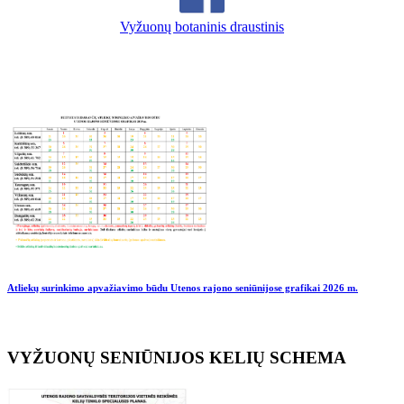
Vyžuonų botaninis draustinis
Atliekų surinkimo apvažiavimo būdu Utenos rajono seniūnijose grafikai
2026 m.
VYŽUONŲ SENIŪNIJOS KELIŲ SCHEMA