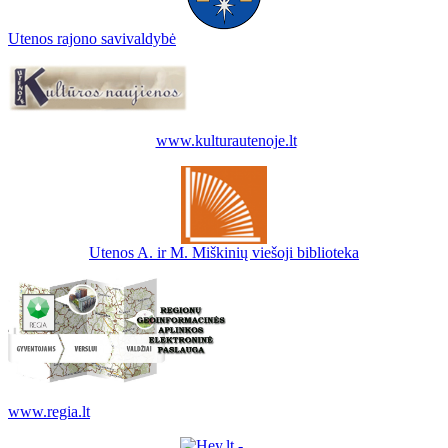
Utenos rajono savivaldybė
www.kulturautenoje.lt
Utenos A. ir M. Miškinių viešoji biblioteka
www.regia.lt