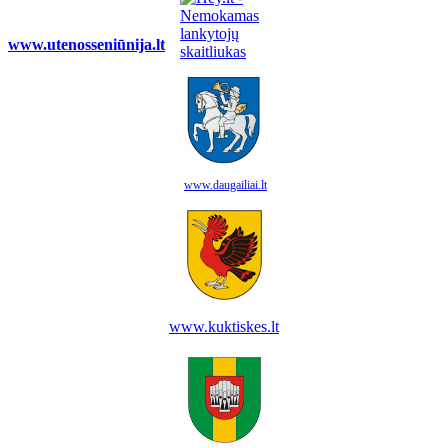
www.utenosseniūnija.lt
www.daugailiai.lt
www.kuktiskes.lt