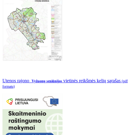
Utenos rajono
vietinės reikšmės kelių sąrašas
Vyžuonų seniūnijos
(pdf
formatu)