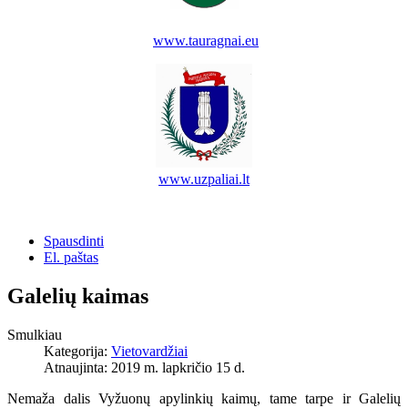
www.tauragnai.eu
www.uzpaliai.lt
Spausdinti
El. paštas
Galelių kaimas
Smulkiau
Kategorija:
Vietovardžiai
Atnaujinta: 2019 m. lapkričio 15 d.
Nemaža dalis Vyžuonų apylinkių kaimų, tame tarpe ir Galelių