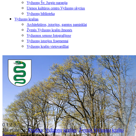
Vyžuonų Šv. Jurgio parapija
Utenos kultūros centro Vyžuonų skyrius
Vyžuonų biblioteka
Vyžuonų kraštas
Architektūros, istorijos, gamtos paminklai
Žymūs Vyžuonų krašto žmonės
Vyžuonos senose fotografijose
Vyžuonų istorijos fragmentai
Vyžuonų krašto vietovardžiai
0
1
2
3
Jūs esate čia:
Pradžia
Vyžuonų kraštas
Žymūs Vyžuonų krašto
žmonės
Augutis Juozas