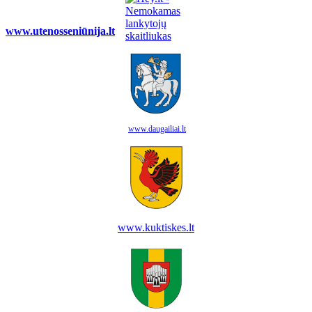
www.utenosseniūnija.lt
www.daugailiai.lt
www.kuktiskes.lt