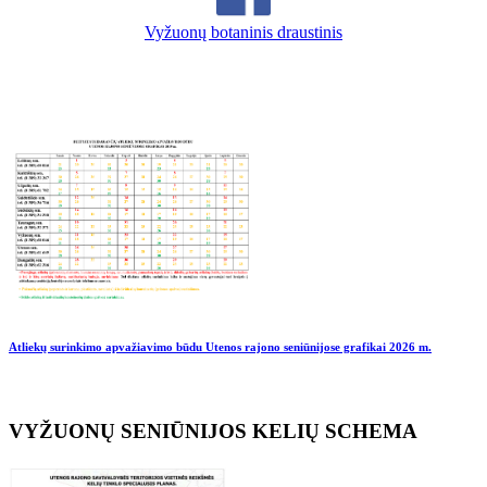
Vyžuonų botaninis draustinis
Atliekų surinkimo apvažiavimo būdu Utenos rajono seniūnijose grafikai
2026 m.
VYŽUONŲ SENIŪNIJOS KELIŲ SCHEMA