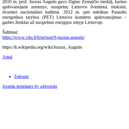
2010 m. prof. Juozas Augutis gavo Zigmo Žemaičio medalį, kuriuo
apdovanojami asmenys, nusipelnę Lietuvos švietimui, mokslui,
dvasinei nacionalinei kultūrai. 2012 m. jam suteiktas Pasaulio
energetikos tarybos (PET) Lietuvos komiteto apdovanojimas –
garbės ženklas už nuopelnus energijos srityje Lietuvoje.
Šaltiniai:
https://www.vdu.lt/lt/person/9-juozas-augutis/
https://lt.wikipedia.org/wiki/Juozas_Augutis
Atgal
Tolesnis
Joomla templates by a4joomla