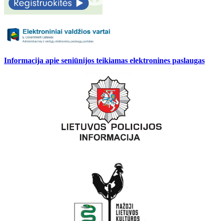
Informacija apie seniūnijos teikiamas elektronines paslaugas