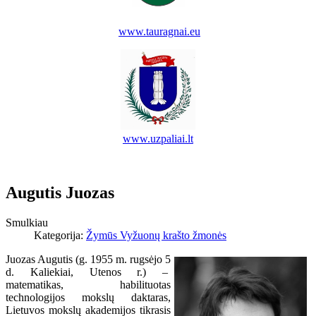
www.tauragnai.eu
www.uzpaliai.lt
Augutis Juozas
Smulkiau
Kategorija:
Žymūs Vyžuonų krašto žmonės
Juozas Augutis (g. 1955 m. rugsėjo 5
d. Kaliekiai, Utenos r.) –
matematikas, habilituotas
technologijos mokslų daktaras,
Lietuvos mokslų akademijos tikrasis