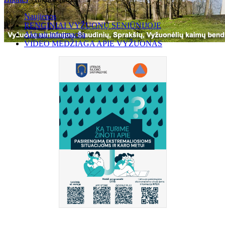
Naujienos
RENGINIAI VYŽUONŲ SENIŪNIJOJE
Aktuali informacija
VIDEO MEDŽIAGA APIE VYŽUONAS