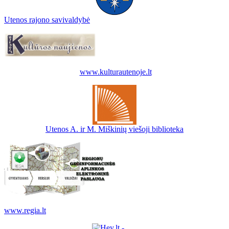
Utenos rajono savivaldybė
www.kulturautenoje.lt
Utenos A. ir M. Miškinių viešoji biblioteka
www.regia.lt