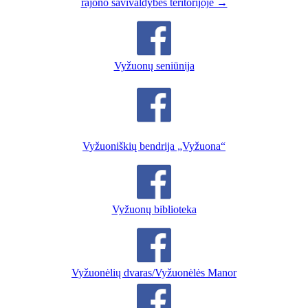
rajono savivaldybės teritorijoje →
Vyžuonų seniūnija
Vyžuoniškių bendrija „Vyžuona“
Vyžuonų biblioteka
Vyžuonėlių dvaras/Vyžuonėlės Manor