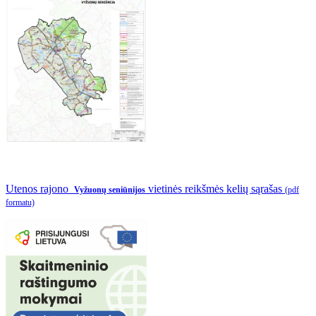
Utenos rajono
vietinės reikšmės kelių sąrašas
Vyžuonų seniūnijos
(pdf
formatu)