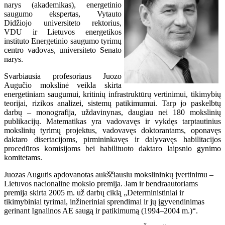
narys (akademikas), energetinio
saugumo ekspertas, Vytauto
Didžiojo universiteto rektorius,
VDU ir Lietuvos energetikos
instituto Energetinio saugumo tyrimų
centro vadovas, universiteto Senato
narys.
Svarbiausia profesoriaus Juozo
Augučio mokslinė veikla skirta
energetiniam saugumui, kritinių infrastruktūrų vertinimui, tikimybių
teorijai, rizikos analizei, sistemų patikimumui. Tarp jo paskelbtų
darbų – monografija, uždavinynas, daugiau nei 180 mokslinių
publikacijų. Matematikas yra vadovavęs ir vykdęs tarptautinius
mokslinių tyrimų projektus, vadovavęs doktorantams, oponavęs
daktaro disertacijoms, pirmininkavęs ir dalyvavęs habilitacijos
procedūros komisijoms bei habilituoto daktaro laipsnio gynimo
komitetams.
Juozas Augutis apdovanotas aukščiausiu mokslininkų įvertinimu –
Lietuvos nacionaline mokslo premija. Jam ir bendraautoriams
premija skirta 2005 m. už darbų ciklą „Deterministiniai ir
tikimybiniai tyrimai, inžineriniai sprendimai ir jų įgyvendinimas
gerinant Ignalinos AE saugą ir patikimumą (1994–2004 m.)“.