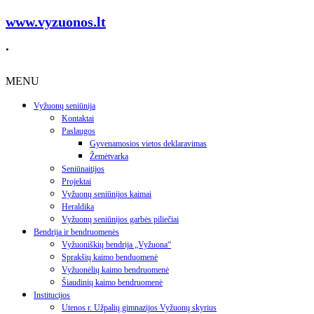
www.vyzuonos.lt
.
MENU
Vyžuonų seniūnija
Kontaktai
Paslaugos
Gyvenamosios vietos deklaravimas
Žemėtvarka
Seniūnaitijos
Projektai
Vyžuonų seniūnijos kaimai
Heraldika
Vyžuonų seniūnijos garbės piliečiai
Bendrija ir bendruomenės
Vyžuoniškių bendrija „Vyžuona“
Sprakšių kaimo benduomenė
Vyžuonėlių kaimo bendruomenė
Šiaudinių kaimo bendruomenė
Institucijos
Utenos r. Užpalių gimnazijos Vyžuonų skyrius