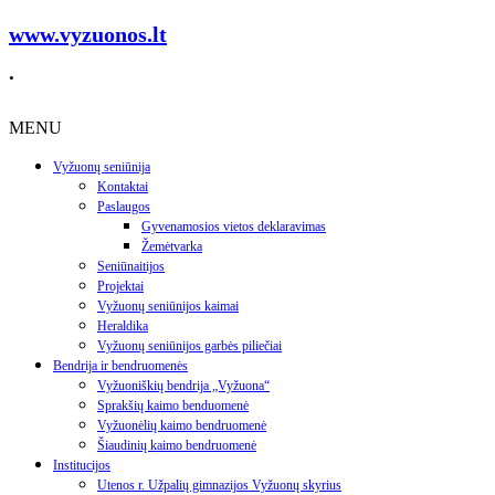
www.vyzuonos.lt
.
MENU
Vyžuonų seniūnija
Kontaktai
Paslaugos
Gyvenamosios vietos deklaravimas
Žemėtvarka
Seniūnaitijos
Projektai
Vyžuonų seniūnijos kaimai
Heraldika
Vyžuonų seniūnijos garbės piliečiai
Bendrija ir bendruomenės
Vyžuoniškių bendrija „Vyžuona“
Sprakšių kaimo benduomenė
Vyžuonėlių kaimo bendruomenė
Šiaudinių kaimo bendruomenė
Institucijos
Utenos r. Užpalių gimnazijos Vyžuonų skyrius