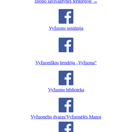
rajono savivaldybės teritorijoje →
Vyžuonų seniūnija
Vyžuoniškių bendrija „Vyžuona“
Vyžuonų biblioteka
Vyžuonėlių dvaras/Vyžuonėlės Manor