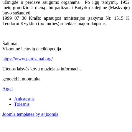
užmigdė ir perdavė saugumo organams. Po ilgų tardymų, 1952
metų gruodžio 2 dieną abu partizanai Butyrkų kalėjime (Maskvoje)
buvo sušaudyti.
1999 07 30 Krašto apsaugos ministerijos įsakymu Nr. 1515 K
Teodorui Kvykliui (po mirties) suteiktas majoro laipsnis.
Šaltiniai:
Visuotinė lietuvių enciklopedija
https://www.partizanai.org/
Utenos laisvės kovų muziejaus informacija
genocid.lt nuotrauka
Atgal
Ankstesnis
Tolesnis
Joomla templates by a4joomla