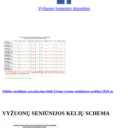
Vyžuonų botaninis draustinis
Atliekų surinkimo apvažiavimo būdu Utenos rajono seniūnijose grafikai
2026 m.
VYŽUONŲ SENIŪNIJOS KELIŲ SCHEMA