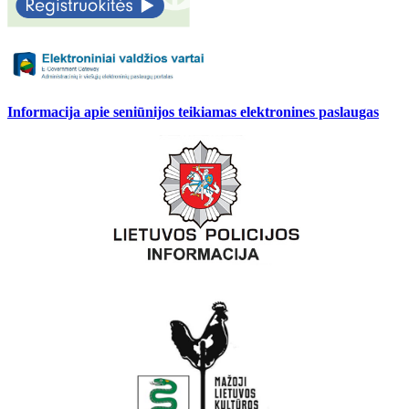
Informacija apie seniūnijos teikiamas elektronines paslaugas