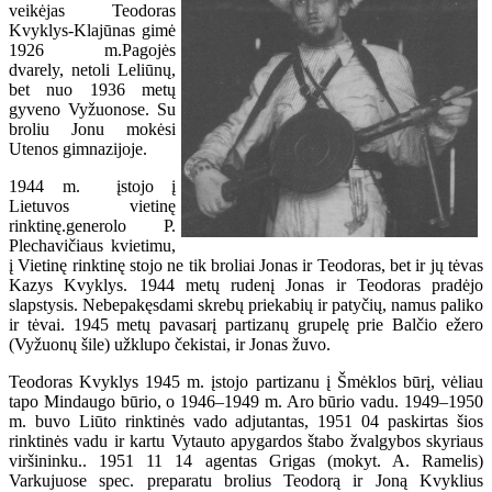
veikėjas
Teodoras
Kvyklys-Klajūnas gimė
1926 m.Pagojės
dvarely, netoli Leliūnų,
bet nuo 1936 metų
gyveno Vyžuonose. Su
broliu Jonu mokėsi
Utenos gimnazijoje.
1944 m. įstojo į
Lietuvos vietinę
rinktinę.generolo P.
Plechavičiaus kvietimu,
į Vietinę rinktinę stojo ne tik broliai Jonas ir Teodoras, bet ir jų tėvas
Kazys Kvyklys. 1944 metų rudenį Jonas ir Teodoras pradėjo
slapstysis. Nebepakęsdami skrebų priekabių ir patyčių, namus paliko
ir tėvai. 1945 metų pavasarį partizanų grupelę prie Balčio ežero
(Vyžuonų šile) užklupo čekistai, ir Jonas žuvo.
Teodoras Kvyklys 1945 m. įstojo partizanu į Šmėklos būrį, vėliau
tapo Mindaugo būrio, o 1946–1949 m. Aro būrio vadu. 1949–1950
m. buvo Liūto rinktinės vado adjutantas, 1951 04 paskirtas šios
rinktinės vadu ir kartu Vytauto apygardos štabo žvalgybos skyriaus
viršininku.. 1951 11 14 agentas Grigas (mokyt. A. Ramelis)
Varkujuose spec. preparatu brolius Teodorą ir Joną Kvyklius