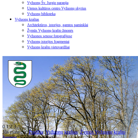
Vyžuonų Šv. Jurgio parapija
Utenos kultūros centro Vyžuonų skyrius
Vyžuonų biblioteka
Vyžuonų kraštas
Architektūros, istorijos, gamtos paminklai
Žymūs Vyžuonų krašto žmonės
Vyžuonos senose fotografijose
Vyžuonų istorijos fragmentai
Vyžuonų krašto vietovardžiai
0
1
2
3
Jūs esate čia:
Pradžia
Vyžuonų kraštas
Žymūs Vyžuonų krašto
žmonės
Kvyklys Teodoras