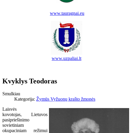
www.tauragnai.eu
www.uzpaliai.lt
Kvyklys Teodoras
Smulkiau
Kategorija:
Žymūs Vyžuonų krašto žmonės
Laisvės
kovotojas,
Lietuvos
pasipriešinimo
sovietiniam
okupaciniam režimui