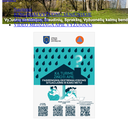
Naujienos
RENGINIAI VYŽUONŲ SENIŪNIJOJE
Aktuali informacija
VIDEO MEDŽIAGA APIE VYŽUONAS