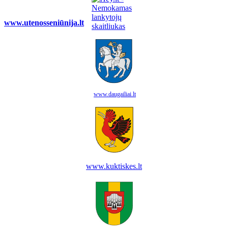
www.utenosseniūnija.lt
www.daugailiai.lt
www.kuktiskes.lt