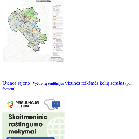
Utenos rajono
vietinės reikšmės kelių sąrašas
Vyžuonų seniūnijos
(pdf
formatu)