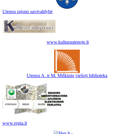
Utenos rajono savivaldybė
www.kulturautenoje.lt
Utenos A. ir M. Miškinių viešoji biblioteka
www.regia.lt