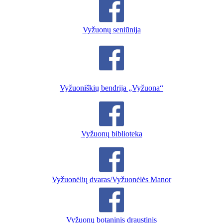
Vyžuonų seniūnija
Vyžuoniškių bendrija „Vyžuona“
Vyžuonų biblioteka
Vyžuonėlių dvaras/Vyžuonėlės Manor
Vyžuonų botaninis draustinis