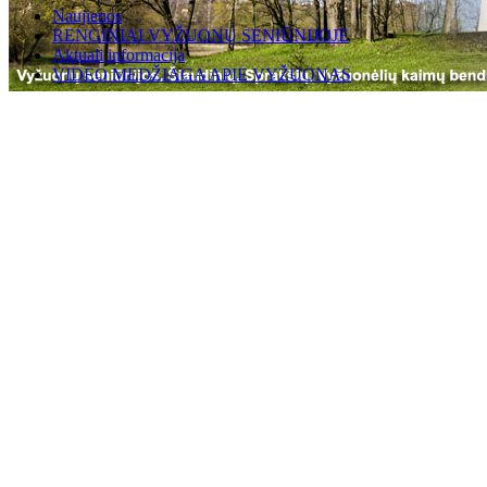
Naujienos
RENGINIAI VYŽUONŲ SENIŪNIJOJE
Aktuali informacija
VIDEO MEDŽIAGA APIE VYŽUONAS