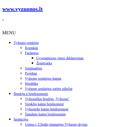
www.vyzuonos.lt
.
MENU
Vyžuonų seniūnija
Kontaktai
Paslaugos
Gyvenamosios vietos deklaravimas
Žemėtvarka
Seniūnaitijos
Projektai
Vyžuonų seniūnijos kaimai
Heraldika
Vyžuonų seniūnijos garbės piliečiai
Bendrija ir bendruomenės
Vyžuoniškių bendrija „Vyžuona“
Sprakšių kaimo benduomenė
Vyžuonėlių kaimo bendruomenė
Šiaudinių kaimo bendruomenė
Institucijos
Utenos r. Užpalių gimnazijos Vyžuonų skyrius