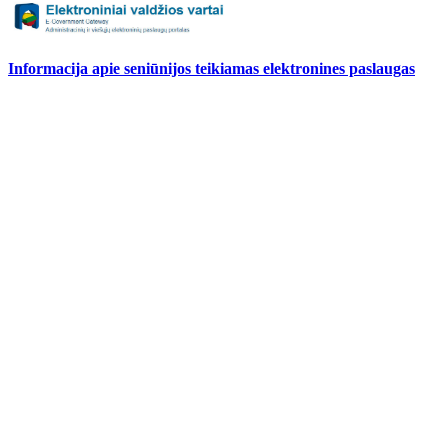
Informacija apie seniūnijos teikiamas elektronines paslaugas