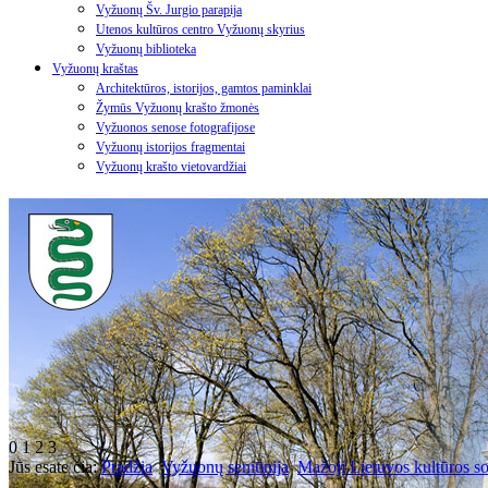
Vyžuonų Šv. Jurgio parapija
Utenos kultūros centro Vyžuonų skyrius
Vyžuonų biblioteka
Vyžuonų kraštas
Architektūros, istorijos, gamtos paminklai
Žymūs Vyžuonų krašto žmonės
Vyžuonos senose fotografijose
Vyžuonų istorijos fragmentai
Vyžuonų krašto vietovardžiai
0
1
2
3
Jūs esate čia:
Pradžia
Vyžuonų seniūnija
Mažoji Lietuvos kultūros so