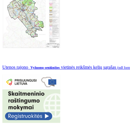
Utenos rajono
vietinės reikšmės kelių sąrašas
Vyžuonų seniūnijos
(pdf for