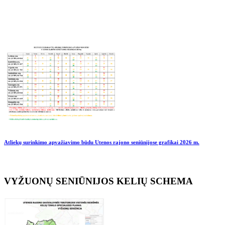
Atliekų surinkimo apvažiavimo būdu Utenos rajono seniūnijose grafikai
2026 m.
VYŽUONŲ SENIŪNIJOS KELIŲ SCHEMA