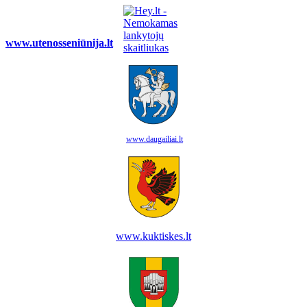
www.utenosseniūnija.lt
www.daugailiai.lt
www.kuktiskes.lt