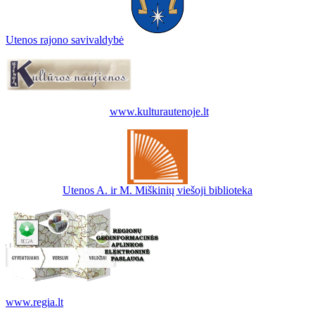
Utenos rajono savivaldybė
www.kulturautenoje.lt
Utenos A. ir M. Miškinių viešoji biblioteka
www.regia.lt