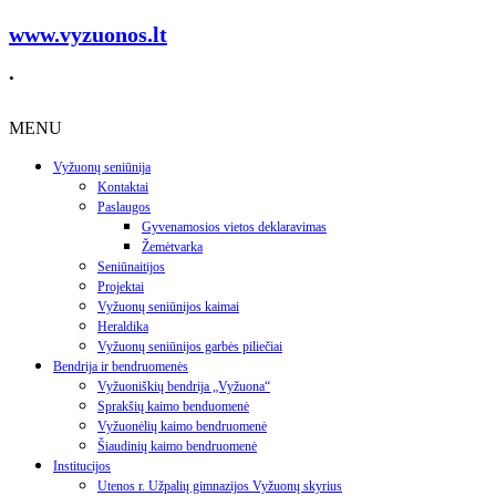
www.vyzuonos.lt
.
MENU
Vyžuonų seniūnija
Kontaktai
Paslaugos
Gyvenamosios vietos deklaravimas
Žemėtvarka
Seniūnaitijos
Projektai
Vyžuonų seniūnijos kaimai
Heraldika
Vyžuonų seniūnijos garbės piliečiai
Bendrija ir bendruomenės
Vyžuoniškių bendrija „Vyžuona“
Sprakšių kaimo benduomenė
Vyžuonėlių kaimo bendruomenė
Šiaudinių kaimo bendruomenė
Institucijos
Utenos r. Užpalių gimnazijos Vyžuonų skyrius