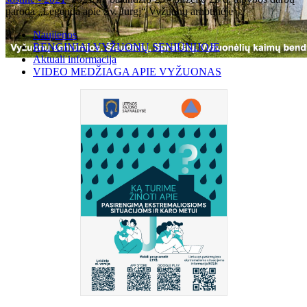
paroda „Legenda apie Šv. Jurgį“ Vyžuonų arnotinėje
Naujienos
RENGINIAI VYŽUONŲ SENIŪNIJOJE
Aktuali informacija
VIDEO MEDŽIAGA APIE VYŽUONAS