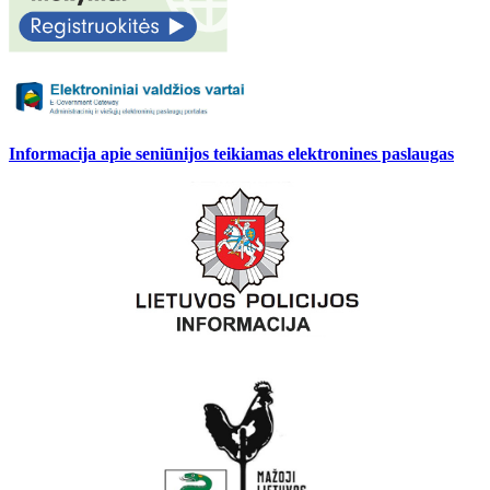
Informacija apie seniūnijos teikiamas elektronines paslaugas