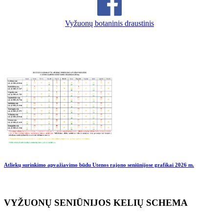
Vyžuonų botaninis draustinis
Atliekų surinkimo apvažiavimo būdu Utenos rajono seniūnijose grafikai
2026 m.
VYŽUONŲ SENIŪNIJOS KELIŲ SCHEMA