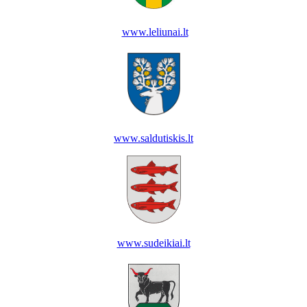
www.leliunai.lt
www.saldutiskis.lt
www.sudeikiai.lt