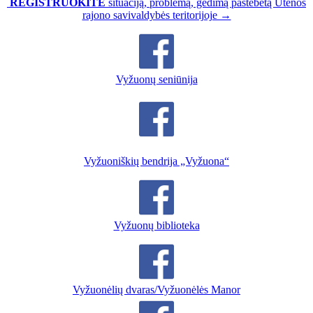
REGISTRUOKITE
situaciją, problemą, gedimą pastebėtą Utenos
rajono savivaldybės teritorijoje →
Vyžuonų seniūnija
Vyžuoniškių bendrija „Vyžuona“
Vyžuonų biblioteka
Vyžuonėlių dvaras/Vyžuonėlės Manor