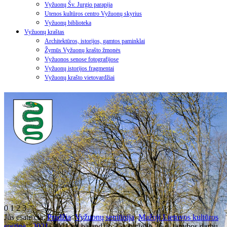
Vyžuonų Šv. Jurgio parapija
Utenos kultūros centro Vyžuonų skyrius
Vyžuonų biblioteka
Vyžuonų kraštas
Architektūros, istorijos, gamtos paminklai
Žymūs Vyžuonų krašto žmonės
Vyžuonos senose fotografijose
Vyžuonų istorijos fragmentai
Vyžuonų krašto vietovardžiai
0
1
2
3
Jūs esate čia:
Pradžia
Vyžuonų seniūnija
Mažoji Lietuvos kultūros
sostinė - 2021
2021 m. balandžio 25 - birželio 25 d. tapybos darbų