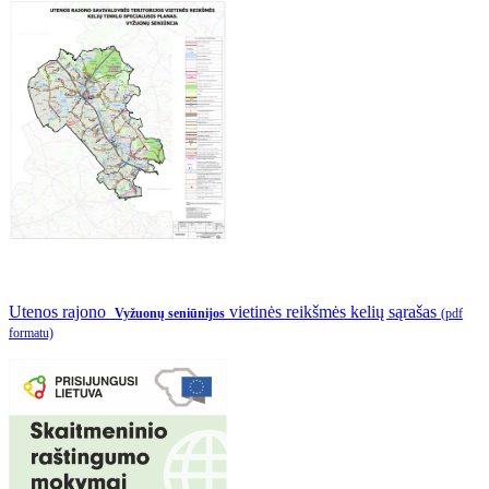
Utenos rajono
vietinės reikšmės kelių sąrašas
Vyžuonų seniūnijos
(pdf
formatu)