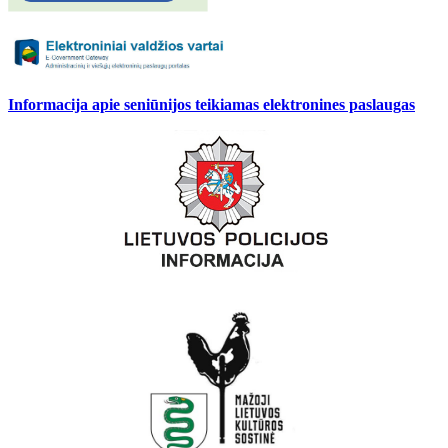
Informacija apie seniūnijos teikiamas elektronines paslaugas