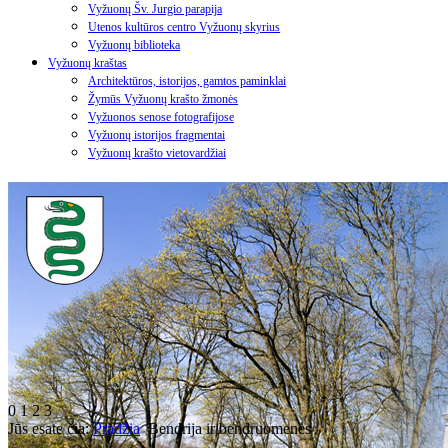
Vyžuonų Šv. Jurgio parapija
Utenos kultūros centro Vyžuonų skyrius
Vyžuonų biblioteka
Vyžuonų kraštas
Architektūros, istorijos, gamtos paminklai
Žymūs Vyžuonų krašto žmonės
Vyžuonos senose fotografijose
Vyžuonų istorijos fragmentai
Vyžuonų krašto vietovardžiai
0
1
2
3
Jūs esate čia:
Pradžia
Bendrija ir bendruomenės