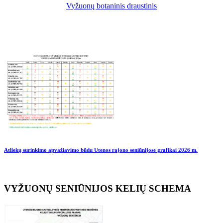
Vyžuonų botaninis draustinis
Atliekų surinkimo apvažiavimo būdu Utenos rajono seniūnijose grafikai
2026 m.
VYŽUONŲ SENIŪNIJOS KELIŲ SCHEMA