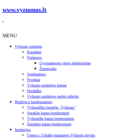
www.vyzuonos.lt
.
MENU
Vyžuonų seniūnija
Kontaktai
Paslaugos
Gyvenamosios vietos deklaravimas
Žemėtvarka
Seniūnaitijos
Projektai
Vyžuonų seniūnijos kaimai
Heraldika
Vyžuonų seniūnijos garbės piliečiai
Bendrija ir bendruomenės
Vyžuoniškių bendrija „Vyžuona“
Sprakšių kaimo benduomenė
Vyžuonėlių kaimo bendruomenė
Šiaudinių kaimo bendruomenė
Institucijos
Utenos r. Užpalių gimnazijos Vyžuonų skyrius