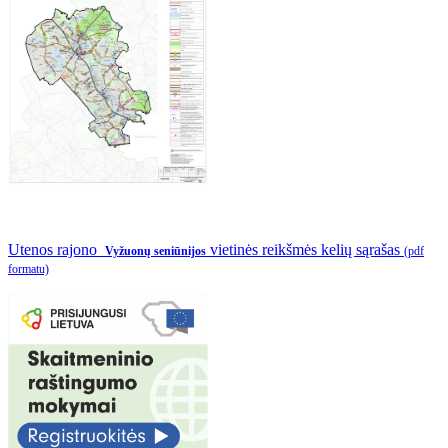
Utenos rajono
vietinės reikšmės kelių sąrašas
Vyžuonų seniūnijos
(pdf
formatu)