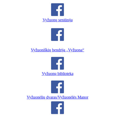
Vyžuonų seniūnija
Vyžuoniškių bendrija „Vyžuona“
Vyžuonų biblioteka
Vyžuonėlių dvaras/Vyžuonėlės Manor