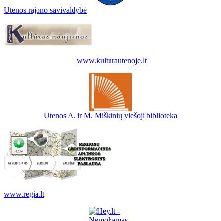
Utenos rajono savivaldybė
www.kulturautenoje.lt
Utenos A. ir M. Miškinių viešoji biblioteka
www.regia.lt