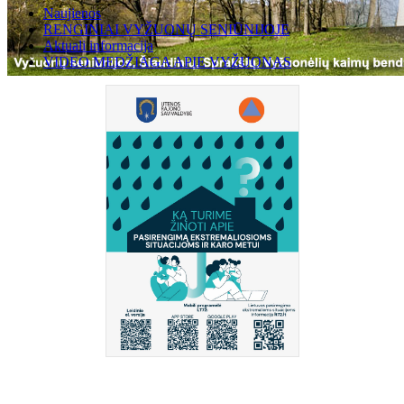
Naujienos
RENGINIAI VYŽUONŲ SENIŪNIJOJE
Aktuali informacija
VIDEO MEDŽIAGA APIE VYŽUONAS