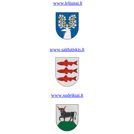
www.leliunai.lt
www.saldutiskis.lt
www.sudeikiai.lt