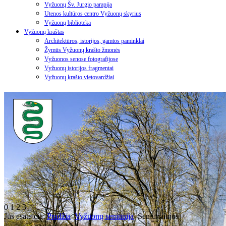
Vyžuonų Šv. Jurgio parapija
Utenos kultūros centro Vyžuonų skyrius
Vyžuonų biblioteka
Vyžuonų kraštas
Architektūros, istorijos, gamtos paminklai
Žymūs Vyžuonų krašto žmonės
Vyžuonos senose fotografijose
Vyžuonų istorijos fragmentai
Vyžuonų krašto vietovardžiai
0
1
2
3
Jūs esate čia:
Pradžia
Vyžuonų seniūnija
Seniūnaitijos