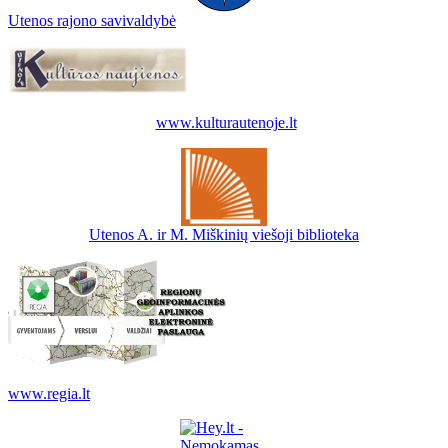
Utenos rajono savivaldybė
www.kulturautenoje.lt
Utenos A. ir M. Miškinių viešoji biblioteka
www.regia.lt