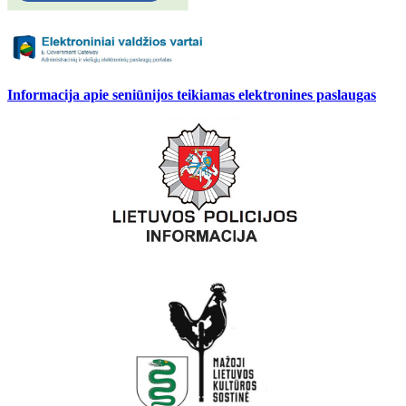
Informacija apie seniūnijos teikiamas elektronines paslaugas