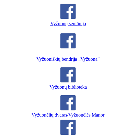
Vyžuonų seniūnija
Vyžuoniškių bendrija „Vyžuona“
Vyžuonų biblioteka
Vyžuonėlių dvaras/Vyžuonėlės Manor