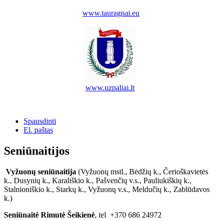
www.tauragnai.eu
www.uzpaliai.lt
Spausdinti
El. paštas
Seniūnaitijos
Vyžuonų seniūnaitija
(Vyžuonų mstl., Bėdžių k., Čerioškavietės
k., Dusynių k., Karališkio k., Pašvenčių v.s., Pauliukiškių k.,
Stalnioniškio k., Starkų k., Vyžuonų v.s., Meldučių k., Zablūdavos
k.)
Seniūnaitė Rimutė Šeikienė
, tel +370 686 24972