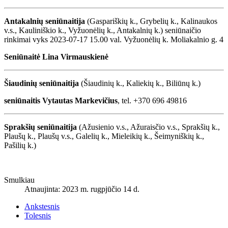
Antakalnių seniūnaitija
(Gaspariškių k., Grybelių k., Kalinaukos
v.s., Kauliniškio k., Vyžuonėlių k., Antakalnių k.) seniūnaičio
rinkimai vyks 2023-07-17 15.00 val. Vyžuonėlių k. Moliakalnio g. 4
Seniūnaitė
Lina Virmauskienė
Šiaudinių seniūnaitija
(Šiaudinių k., Kaliekių k., Biliūnų k.)
seniūnaitis Vytautas Markevičius
, tel. +370 696 49816
Sprakšių seniūnaitija
(Ažusienio v.s., Ažuraisčio v.s., Sprakšių k.,
Plaušų k., Plaušų v.s., Galelių k., Mieleikių k., Šeimyniškių k.,
Pašilių k.)
Smulkiau
Atnaujinta: 2023 m. rugpjūčio 14 d.
Ankstesnis
Tolesnis