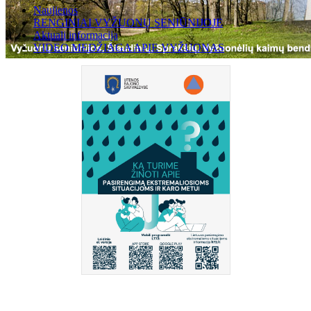
Naujienos
RENGINIAI VYŽUONŲ SENIŪNIJOJE
Aktuali informacija
VIDEO MEDŽIAGA APIE VYŽUONAS