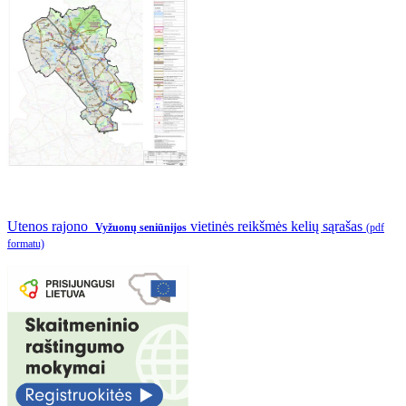
Utenos rajono
vietinės reikšmės kelių sąrašas
Vyžuonų seniūnijos
(pdf
formatu)