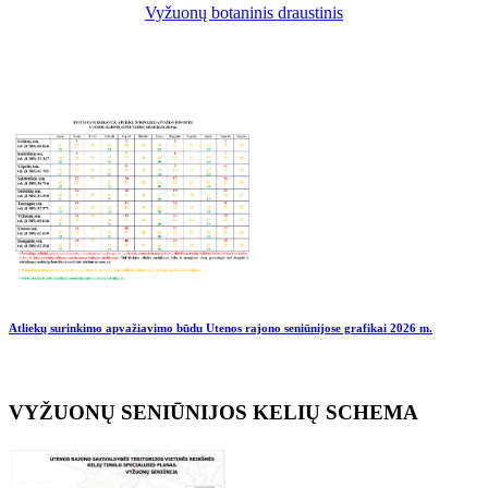
Vyžuonų botaninis draustinis
Atliekų surinkimo apvažiavimo būdu Utenos rajono seniūnijose grafikai
2026 m.
VYŽUONŲ SENIŪNIJOS KELIŲ SCHEMA