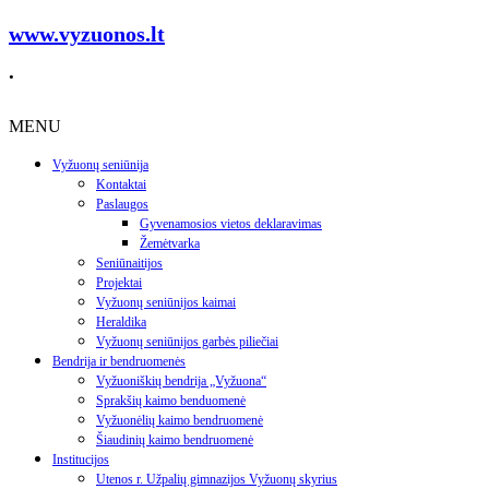
www.vyzuonos.lt
.
MENU
Vyžuonų seniūnija
Kontaktai
Paslaugos
Gyvenamosios vietos deklaravimas
Žemėtvarka
Seniūnaitijos
Projektai
Vyžuonų seniūnijos kaimai
Heraldika
Vyžuonų seniūnijos garbės piliečiai
Bendrija ir bendruomenės
Vyžuoniškių bendrija „Vyžuona“
Sprakšių kaimo benduomenė
Vyžuonėlių kaimo bendruomenė
Šiaudinių kaimo bendruomenė
Institucijos
Utenos r. Užpalių gimnazijos Vyžuonų skyrius