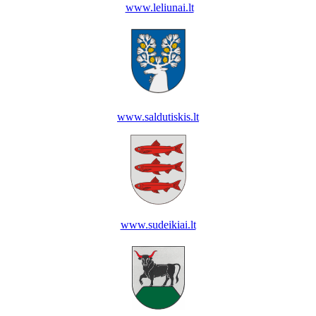
www.leliunai.lt
www.saldutiskis.lt
www.sudeikiai.lt