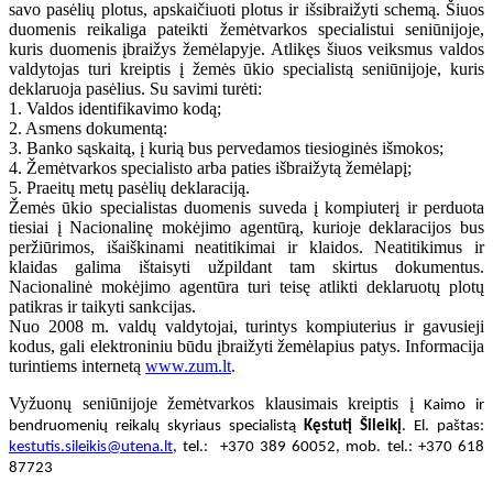
savo pasėlių plotus, apskaičiuoti plotus ir išsibraižyti schemą. Šiuos
duomenis reikaliga pateikti žemėtvarkos specialistui seniūnijoje,
kuris duomenis įbraižys žemėlapyje. Atlikęs šiuos veiksmus valdos
valdytojas turi kreiptis į žemės ūkio specialistą seniūnijoje, kuris
deklaruoja pasėlius. Su savimi turėti:
1. Valdos identifikavimo kodą;
2. Asmens dokumentą:
3. Banko sąskaitą, į kurią bus pervedamos tiesioginės išmokos;
4. Žemėtvarkos specialisto arba paties išbraižytą žemėlapį;
5. Praeitų metų pasėlių deklaraciją.
Žemės ūkio specialistas duomenis suveda į kompiuterį ir perduota
tiesiai į Nacionalinę mokėjimo agentūrą, kurioje deklaracijos bus
peržiūrimos, išaiškinami neatitikimai ir klaidos. Neatitikimus ir
klaidas galima ištaisyti užpildant tam skirtus dokumentus.
Nacionalinė mokėjimo agentūra turi teisę atlikti deklaruotų plotų
patikras ir taikyti sankcijas.
Nuo 2008 m. valdų valdytojai, turintys kompiuterius ir gavusieji
kodus, gali elektroniniu būdu įbraižyti žemėlapius patys. Informacija
turintiems internetą
www.zum.lt
.
Vyžuonų seniūnijoje žemėtvarkos klausimais kreiptis į
Kaimo ir
bendruomenių reikalų skyriaus specialistą
Kęstutį Šileikį
. El. paštas:
kestutis.sileikis@utena.lt
, tel.: +370 389 60052, mob. tel.: +370 618
87723