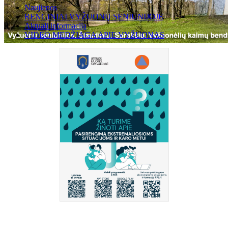
Naujienos
RENGINIAI VYŽUONŲ SENIŪNIJOJE
Aktuali informacija
VIDEO MEDŽIAGA APIE VYŽUONAS