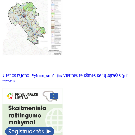
Utenos rajono
vietinės reikšmės kelių sąrašas
Vyžuonų seniūnijos
(pdf
formatu)