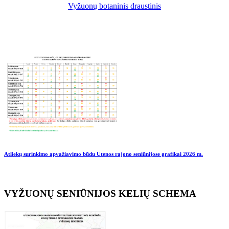
Vyžuonų botaninis draustinis
Atliekų surinkimo apvažiavimo būdu Utenos rajono seniūnijose grafikai
2026 m.
VYŽUONŲ SENIŪNIJOS KELIŲ SCHEMA