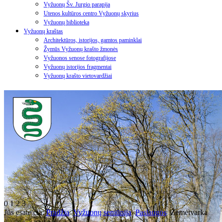
Vyžuonų Šv. Jurgio parapija
Utenos kultūros centro Vyžuonų skyrius
Vyžuonų biblioteka
Vyžuonų kraštas
Architektūros, istorijos, gamtos paminklai
Žymūs Vyžuonų krašto žmonės
Vyžuonos senose fotografijose
Vyžuonų istorijos fragmentai
Vyžuonų krašto vietovardžiai
0
1
2
3
Jūs esate čia:
Pradžia
Vyžuonų seniūnija
Paslaugos
Žemėtvarka