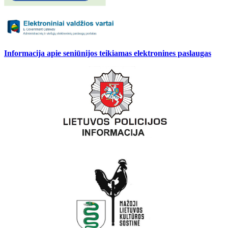
Informacija apie seniūnijos teikiamas elektronines paslaugas