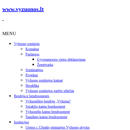
www.vyzuonos.lt
.
MENU
Vyžuonų seniūnija
Kontaktai
Paslaugos
Gyvenamosios vietos deklaravimas
Žemėtvarka
Seniūnaitijos
Projektai
Vyžuonų seniūnijos kaimai
Heraldika
Vyžuonų seniūnijos garbės piliečiai
Bendrija ir bendruomenės
Vyžuoniškių bendrija „Vyžuona“
Sprakšių kaimo benduomenė
Vyžuonėlių kaimo bendruomenė
Šiaudinių kaimo bendruomenė
Institucijos
Utenos r. Užpalių gimnazijos Vyžuonų skyrius