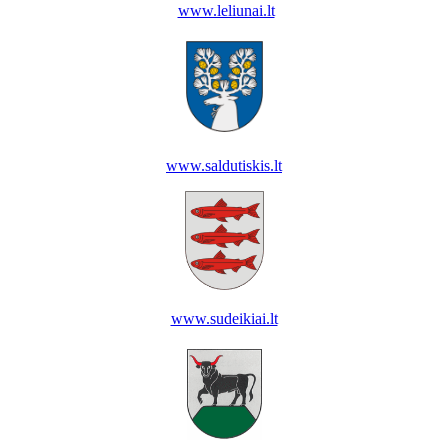
www.leliunai.lt
www.saldutiskis.lt
www.sudeikiai.lt