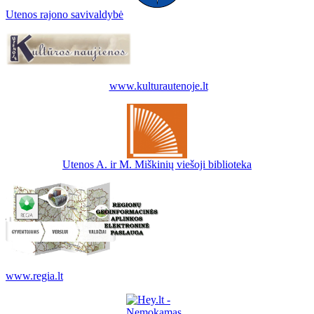
Utenos rajono savivaldybė
www.kulturautenoje.lt
Utenos A. ir M. Miškinių viešoji biblioteka
www.regia.lt