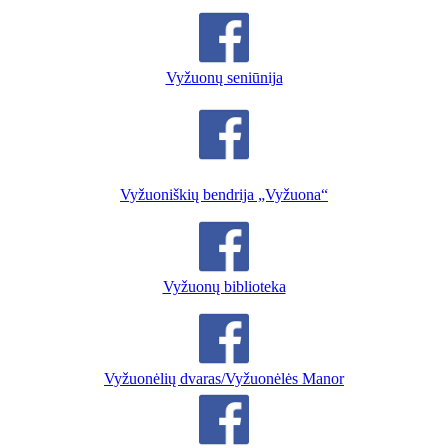
Vyžuonų seniūnija
Vyžuoniškių bendrija „Vyžuona“
Vyžuonų biblioteka
Vyžuonėlių dvaras/Vyžuonėlės Manor