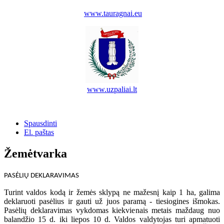
www.tauragnai.eu
www.uzpaliai.lt
Spausdinti
El. paštas
Žemėtvarka
PASĖLIŲ DEKLARAVIMAS
Turint valdos kodą ir žemės sklypą ne mažesnį kaip 1 ha, galima
deklaruoti pasėlius ir gauti už juos paramą - tiesiogines išmokas.
Pasėlių deklaravimas vykdomas kiekvienais metais maždaug nuo
balandžio 15 d. iki liepos 10 d. Valdos valdytojas turi apmatuoti