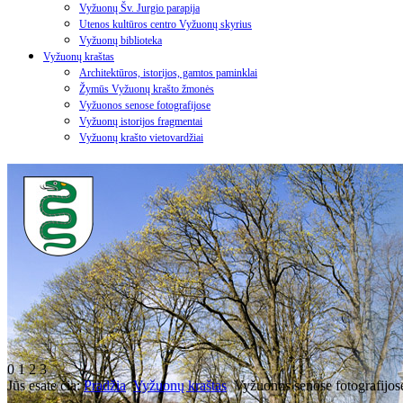
Vyžuonų Šv. Jurgio parapija
Utenos kultūros centro Vyžuonų skyrius
Vyžuonų biblioteka
Vyžuonų kraštas
Architektūros, istorijos, gamtos paminklai
Žymūs Vyžuonų krašto žmonės
Vyžuonos senose fotografijose
Vyžuonų istorijos fragmentai
Vyžuonų krašto vietovardžiai
0
1
2
3
Jūs esate čia:
Pradžia
Vyžuonų kraštas
Vyžuonos senose fotografijos