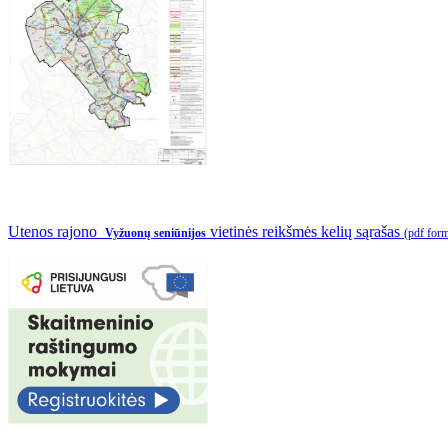
Utenos rajono
vietinės reikšmės kelių sąrašas
Vyžuonų seniūnijos
(pdf for