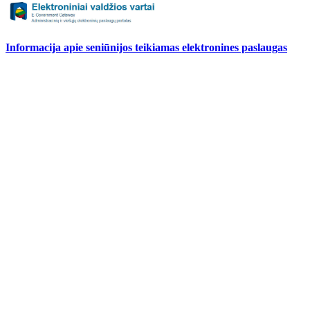
Informacija apie seniūnijos teikiamas elektronines paslaugas