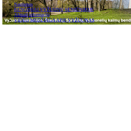
Naujienos
RENGINIAI VYŽUONŲ SENIŪNIJOJE
Aktuali informacija
VIDEO MEDŽIAGA APIE VYŽUONAS