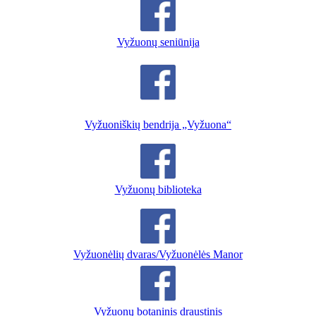
Vyžuonų seniūnija
Vyžuoniškių bendrija „Vyžuona“
Vyžuonų biblioteka
Vyžuonėlių dvaras/Vyžuonėlės Manor
Vyžuonų botaninis draustinis