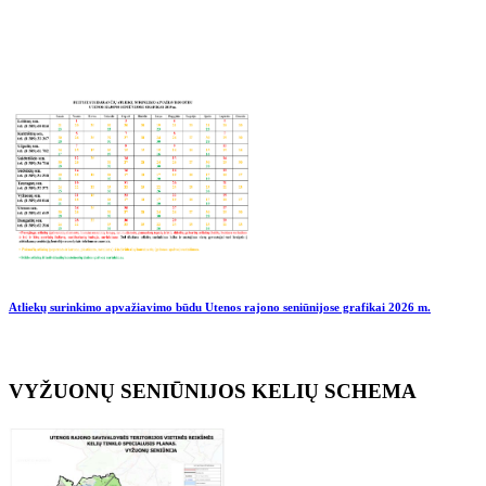
Atliekų surinkimo apvažiavimo būdu Utenos rajono seniūnijose grafikai
2026 m.
VYŽUONŲ SENIŪNIJOS KELIŲ SCHEMA