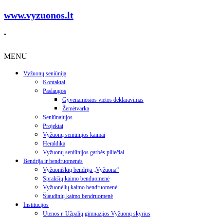
www.vyzuonos.lt
.
MENU
Vyžuonų seniūnija
Kontaktai
Paslaugos
Gyvenamosios vietos deklaravimas
Žemėtvarka
Seniūnaitijos
Projektai
Vyžuonų seniūnijos kaimai
Heraldika
Vyžuonų seniūnijos garbės piliečiai
Bendrija ir bendruomenės
Vyžuoniškių bendrija „Vyžuona“
Sprakšių kaimo benduomenė
Vyžuonėlių kaimo bendruomenė
Šiaudinių kaimo bendruomenė
Institucijos
Utenos r. Užpalių gimnazijos Vyžuonų skyrius