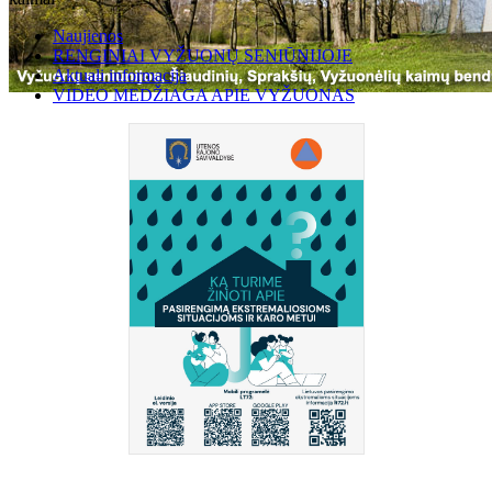
Naujienos
RENGINIAI VYŽUONŲ SENIŪNIJOJE
Aktuali informacija
VIDEO MEDŽIAGA APIE VYŽUONAS