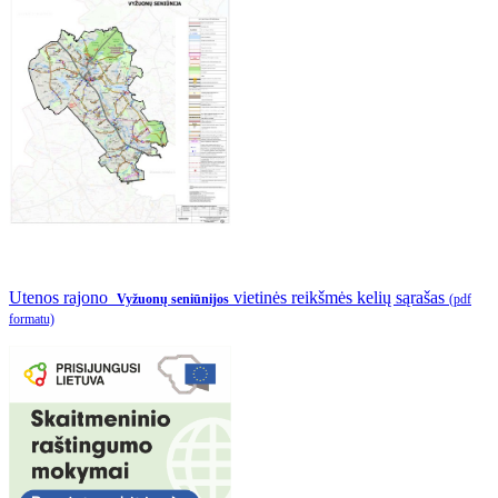
Utenos rajono
vietinės reikšmės kelių sąrašas
Vyžuonų seniūnijos
(pdf
formatu)