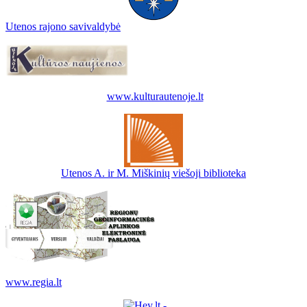
Utenos rajono savivaldybė
www.kulturautenoje.lt
Utenos A. ir M. Miškinių viešoji biblioteka
www.regia.lt