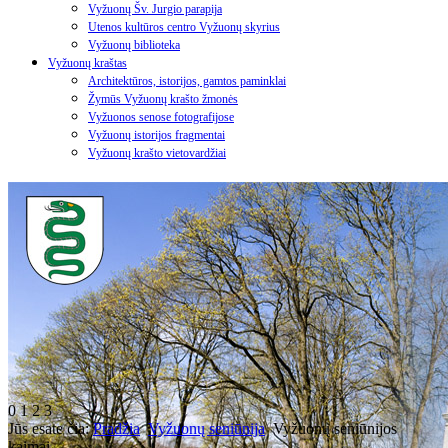
Vyžuonų Šv. Jurgio parapija
Utenos kultūros centro Vyžuonų skyrius
Vyžuonų biblioteka
Vyžuonų kraštas
Architektūros, istorijos, gamtos paminklai
Žymūs Vyžuonų krašto žmonės
Vyžuonos senose fotografijose
Vyžuonų istorijos fragmentai
Vyžuonų krašto vietovardžiai
0
1
2
3
Jūs esate čia:
Pradžia
Vyžuonų seniūnija
Vyžuonų seniūnijos
kaimai