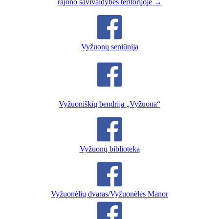
rajono savivaldybės teritorijoje →
Vyžuonų seniūnija
Vyžuoniškių bendrija „Vyžuona“
Vyžuonų biblioteka
Vyžuonėlių dvaras/Vyžuonėlės Manor