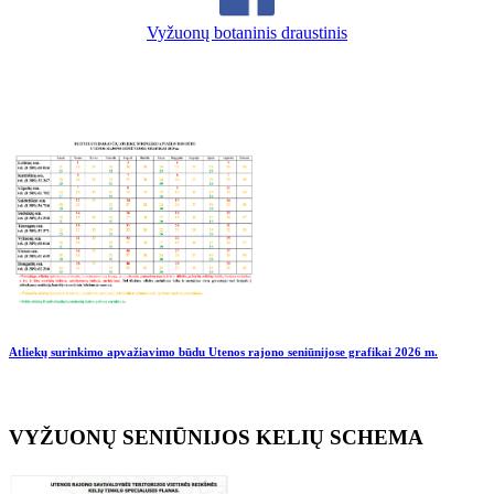
Vyžuonų botaninis draustinis
Atliekų surinkimo apvažiavimo būdu Utenos rajono seniūnijose grafikai
2026 m.
VYŽUONŲ SENIŪNIJOS KELIŲ SCHEMA