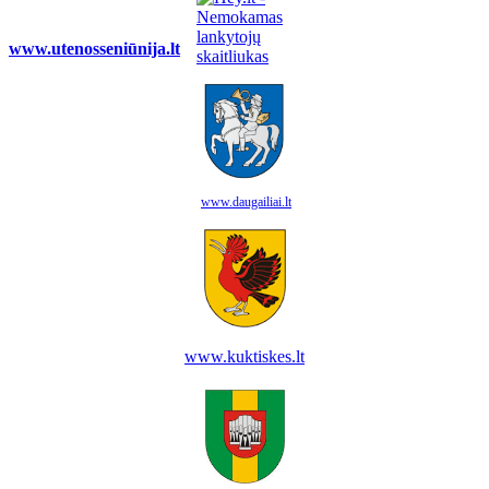
www.utenosseniūnija.lt
www.daugailiai.lt
www.kuktiskes.lt