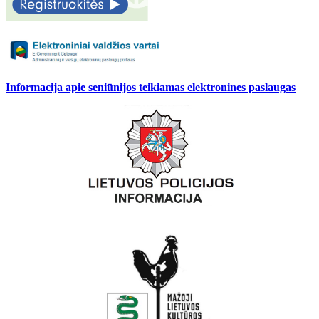
Informacija apie seniūnijos teikiamas elektronines paslaugas