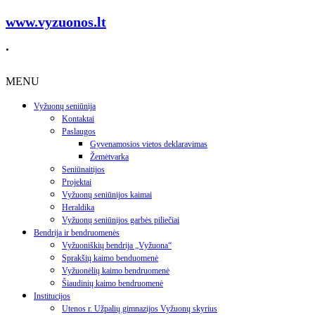
www.vyzuonos.lt
.
MENU
Vyžuonų seniūnija
Kontaktai
Paslaugos
Gyvenamosios vietos deklaravimas
Žemėtvarka
Seniūnaitijos
Projektai
Vyžuonų seniūnijos kaimai
Heraldika
Vyžuonų seniūnijos garbės piliečiai
Bendrija ir bendruomenės
Vyžuoniškių bendrija „Vyžuona“
Sprakšių kaimo benduomenė
Vyžuonėlių kaimo bendruomenė
Šiaudinių kaimo bendruomenė
Institucijos
Utenos r. Užpalių gimnazijos Vyžuonų skyrius