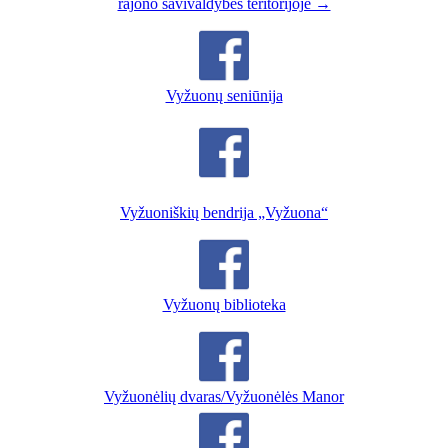
rajono savivaldybės teritorijoje →
Vyžuonų seniūnija
Vyžuoniškių bendrija „Vyžuona“
Vyžuonų biblioteka
Vyžuonėlių dvaras/Vyžuonėlės Manor