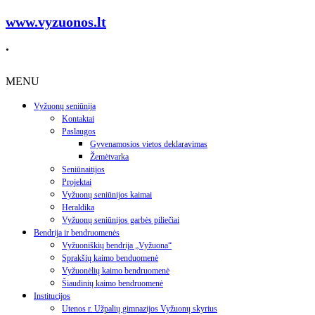
www.vyzuonos.lt
.
MENU
Vyžuonų seniūnija
Kontaktai
Paslaugos
Gyvenamosios vietos deklaravimas
Žemėtvarka
Seniūnaitijos
Projektai
Vyžuonų seniūnijos kaimai
Heraldika
Vyžuonų seniūnijos garbės piliečiai
Bendrija ir bendruomenės
Vyžuoniškių bendrija „Vyžuona“
Sprakšių kaimo benduomenė
Vyžuonėlių kaimo bendruomenė
Šiaudinių kaimo bendruomenė
Institucijos
Utenos r. Užpalių gimnazijos Vyžuonų skyrius