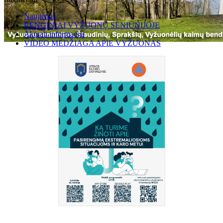
Naujienos
RENGINIAI VYŽUONŲ SENIŪNIJOJE
Aktuali informacija
VIDEO MEDŽIAGA APIE VYŽUONAS