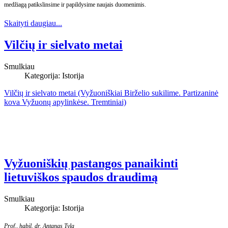
medžiagą patikslinsime ir papildysime naujais duomenimis.
Skaityti daugiau...
Vilčių ir sielvato metai
Smulkiau
Kategorija:
Istorija
Vilčių ir sielvato metai (Vyžuoniškiai Birželio sukilime. Partizaninė
kova Vyžuonų apylinkėse. Tremtiniai)
Vyžuoniškių pastangos panaikinti
lietuviškos spaudos draudimą
Smulkiau
Kategorija:
Istorija
Prof., habil. dr. Antanas Tyla