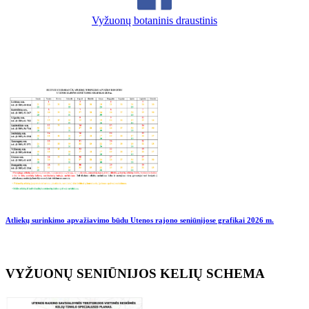
Vyžuonų botaninis draustinis
Atliekų surinkimo apvažiavimo būdu Utenos rajono seniūnijose grafikai
2026 m.
VYŽUONŲ SENIŪNIJOS KELIŲ SCHEMA