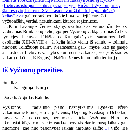
Dariaus Ivoškos (Lietuvių kalbos institutas) ir Andrej Ryčkov
(Lietuvos istorijos institutas) straipsnyje „Brėžiant Vyžuonų ribą:
šiaurės rytų Lietuvos XV a. asmenvardžiai ir ir (ne)pamirštas)
kelias“ >>>
galime sužinoti, kokie buvo senieji lietuviški
vyžuoniškių vardai, nesutinkami kituose regionuose.
LDK ir Livonijos žemes skyręs svarbiausias viduramžių kelias,
vadinamas Brinkliškių keliu, ėjo per Vyžuonų valdą: „Tomas Čelkis,
tyrinėjęs Lietuvos Didžiosios Kunigaikštystės sausumos kelių
evoliuciją XIII–XVIII a., šį kelią laiko vienu iš senųjų – tolimųjų
nuotolių „didžiuoju keliu“. Neatmestina galimybė, kad jis galėjo
atsirasti dar Lietuvos valstybės kūrimosi išvakarėse, vedęs iš šiaurės
vakarų (tikėtina, iš Rygos) į Nalšios žemės branduolio teritoriją.
Iš Vyžuonų praeities
Smulkiau
Kategorija:
Istorija
Doc. dr. Algirdas Baliulis
Vyžuonos – radialinio plano bažnytkaimis Lydekio ežero
vakariniame krante, yra tarp Utenos, Užpalių, Svėdasų ir Debeikių,
buvo valsčiaus centras, per miestelį teka Vyžuona. Nuo jos
tikriausiai kilęs ir miestelio vardas, nors vis dar ir mūsų laikais gaji
nuomonė, kad nuo pagonybės laikais garbinto žalčio
[1]
Vižo. Be