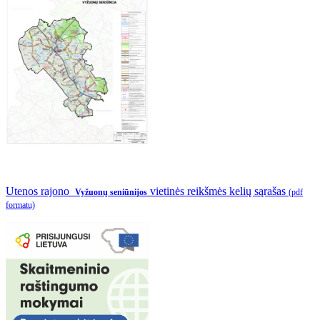
Utenos rajono
vietinės reikšmės kelių sąrašas
Vyžuonų seniūnijos
(pdf
formatu)