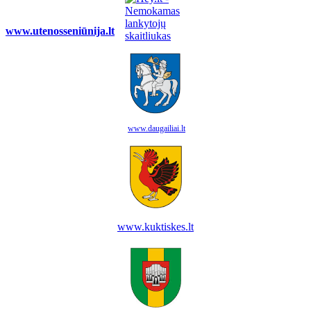
www.utenosseniūnija.lt
www.daugailiai.lt
www.kuktiskes.lt