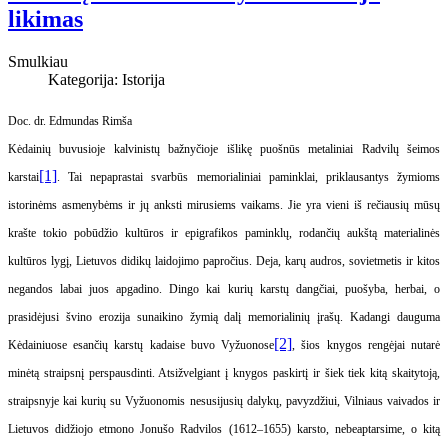
likimas
Smulkiau
Kategorija:
Istorija
Doc. dr. Edmundas Rimša
Kėdainių buvusioje kalvinistų bažnyčioje išlikę puošnūs metaliniai Radvilų šeimos
[1]
karstai
. Tai nepaprastai svarbūs memorialiniai paminklai, priklausantys žymioms
istorinėms asmenybėms ir jų anksti mirusiems vaikams. Jie yra vieni iš rečiausių mūsų
krašte tokio pobū­džio kultūros ir epigrafikos paminklų, rodančių aukštą materialinės
kultūros lygį, Lietuvos didikų laidojimo papročius. Deja, karų audros, sovietmetis ir kitos
negandos labai juos apgadino. Dingo kai kurių karstų dangčiai, puošyba, herbai, o
prasidėjusi švino erozija sunaikino žymią dalį memorialinių įrašų. Kadangi dauguma
[2]
Kėdainiuose esančių karstų kadaise buvo Vyžuonose
, šios knygos rengėjai nutarė
minėtą straipsnį perspausdinti. Atsižvelgiant į knygos paskirtį ir šiek tiek kitą skaitytoją,
straipsnyje kai kurių su Vyžuonomis nesusijusių dalykų, pavyzdžiui, Vilniaus vaivados ir
Lietuvos didžiojo etmono Jonušo Radvilos (1612–1655) karsto, nebeaptarsime, o kitą