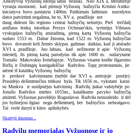
Ankstyvoji Vyžuonų istorija labai neaiški. Nuo XIX a. literatūroje
vyrauja nuomonė, kad pirmoji Vyžuonų bažnyčia Kristini Astiko
iniciatyva buvo pastatyta 1406m. Patikimais šaltiniais nurodytos
datos patvirtinti negalima, be to, XV a. pradžioje net
daug didesni šio regiono centrai bažnyčių neturėjo. Pieš trečdalį
amžiaus lenkų istorikas Perzys Ochman'skis, tyrinėjęs Vilniaus
vyskupijos bažnyčių atsiradimą, pirmą kartą Vyžuonų bažnyčia
sudaro 1553 m. Dabar žinoma, kad 1522 m. Vyžuonų bažnyčiai
buvo dovanoti keli žemės sklypai. galimas daiktas, kad ji atsirado
XVI a. pradžioje. Juo labiau, kad nežinome ir apie Vyžuonų
miestelį. Jis pirmą kartą parodytas tik apie 1600 m. sudarytame
Tomašo Makovskio žemėlapyje. Vyžuonas visame krašte išgarsino
Biržų ir Dubingių kunigaikščiai Radvilos. Tapę protestantais, jie
atėmė iš katalikų Vyžuonų bažnyčią
ir perdavė kalvinistams (turbūt dar XVI a. antrojoje pusėje).
Prasidėjo dešimtmečius trūkusi byla. Tik 1656 m., vykstant karui
su Maskva ir susilpnėjus kalvinistų Radvilų įtakai valstybėje po
Jonušo Radvilos mirties 1655m., katalikams pavyko bažnyčią
atsiimti. Vyžuonas paveldėjo Boguslavas Radvila nenusileido ir dėl
jos bylinėjosi ilgiau negu dešimtmetį, bet bažnyčios nebeatgavo.
Tai vertė daryti ir kitos aplinkybės.
Skaityti daugiau...
Radvilų memorialas Vyžuonose ir jo