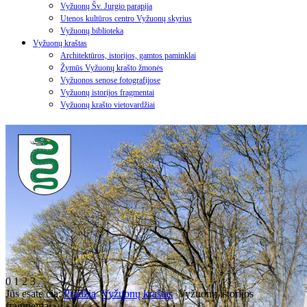
Vyžuonų Šv. Jurgio parapija
Utenos kultūros centro Vyžuonų skyrius
Vyžuonų biblioteka
Vyžuonų kraštas
Architektūros, istorijos, gamtos paminklai
Žymūs Vyžuonų krašto žmonės
Vyžuonos senose fotografijose
Vyžuonų istorijos fragmentai
Vyžuonų krašto vietovardžiai
0
1
2
3
Jūs esate čia:
Pradžia
Vyžuonų kraštas
Vyžuonų istorijos
fragmentai