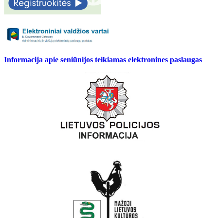
Informacija apie seniūnijos teikiamas elektronines paslaugas