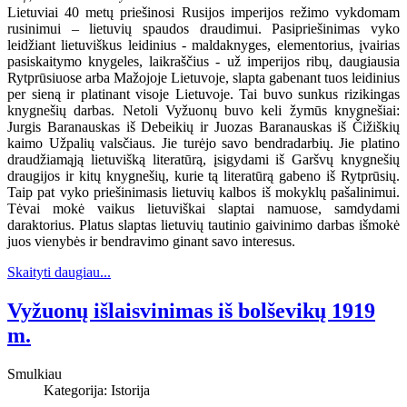
Lietuviai 40 metų priešinosi Rusijos imperijos režimo vykdomam
rusinimui – lietuvių spaudos draudimui. Pasipriešinimas vyko
leidžiant lietuviškus leidinius - maldaknyges, elementorius, įvairias
pasiskaitymo knygeles, laikraščius - už imperijos ribų, daugiausia
Rytprūsiuose arba Mažojoje Lietuvoje, slapta gabenant tuos leidinius
per sieną ir platinant visoje Lietuvoje. Tai buvo sunkus rizikingas
knygnešių darbas. Netoli Vyžuonų buvo keli žymūs knygnešiai:
Jurgis Baranauskas iš Debeikių ir Juozas Baranauskas iš Čižiškių
kaimo Užpalių valsčiaus. Jie turėjo savo bendradarbių. Jie platino
draudžiamąją lietuvišką literatūrą, įsigydami iš Garšvų knygnešių
draugijos ir kitų knygnešių, kurie tą literatūrą gabeno iš Rytprūsių.
Taip pat vyko priešinimasis lietuvių kalbos iš mokyklų pašalinimui.
Tėvai mokė vaikus lietuviškai slaptai namuose, samdydami
daraktorius. Platus slaptas lietuvių tautinio gaivinimo darbas išmokė
juos vienybės ir bendravimo ginant savo interesus.
Skaityti daugiau...
Vyžuonų išlaisvinimas iš bolševikų 1919
m.
Smulkiau
Kategorija:
Istorija