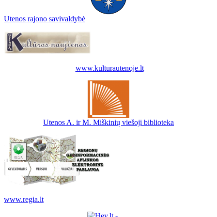
Utenos rajono savivaldybė
www.kulturautenoje.lt
Utenos A. ir M. Miškinių viešoji biblioteka
www.regia.lt