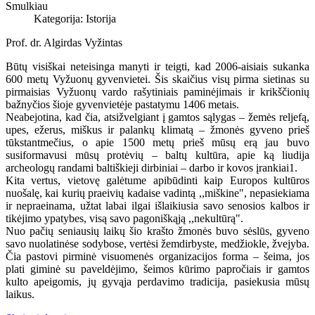
Smulkiau
Kategorija:
Istorija
Prof. dr. Algirdas Vyžintas
Būtų visiškai neteisinga manyti ir teigti, kad 2006-aisiais sukanka
600 metų Vyžuonų gyvenvietei. Šis skaičius visų pirma sietinas su
pirmaisias Vyžuonų vardo rašytiniais paminėjimais ir krikščionių
bažnyčios šioje gyvenvietėje pastatymu 1406 metais.
Neabejotina, kad čia, atsižvelgiant į gamtos sąlygas – žemės reljefą,
upes, ežerus, miškus ir palankų klimatą – žmonės gyveno prieš
tūkstantmečius, o apie 1500 metų prieš mūsų erą jau buvo
susiformavusi mūsų protėvių – baltų kultūra, apie ką liudija
archeologų randami baltiškieji dirbiniai – darbo ir kovos įrankiai1.
Kita vertus, vietovę galėtume apibūdinti kaip Europos kultūros
nuošalę, kai kurių praeivių kadaise vadintą ,,miškine", nepasiekiama
ir nepraeinama, užtat labai ilgai išlaikiusia savo senosios kalbos ir
tikėjimo ypatybes, visą savo pagoniškąją ,,nekultūrą".
Nuo pačių seniausių laikų šio krašto žmonės buvo sėslūs, gyveno
savo nuolatinėse sodybose, vertėsi žemdirbyste, medžiokle, žvejyba.
Čia pastovi pirminė visuomenės organizacijos forma – šeima, jos
plati giminė su paveldėjimo, šeimos kūrimo papročiais ir gamtos
kulto apeigomis, jų gyvąja perdavimo tradicija, pasiekusia mūsų
laikus.