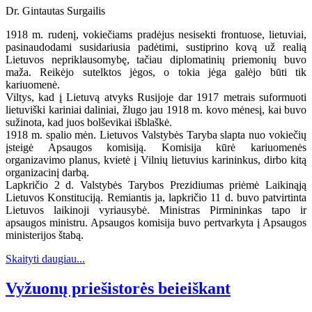
Dr. Gintautas Surgailis
1918 m. rudenį, vokiečiams pradėjus nesisekti frontuose, lietuviai,
pasinaudodami susidariusia padėtimi, sustiprino kovą už realią
Lietuvos nepriklausomybę, tačiau diplomatinių priemonių buvo
maža. Reikėjo sutelktos jėgos, o tokia jėga galėjo būti tik
kariuomenė.
Viltys, kad į Lietuvą atvyks Rusijoje dar 1917 metrais suformuoti
lietuviški kariniai daliniai, žlugo jau 1918 m. kovo mėnesį, kai buvo
sužinota, kad juos bolševikai išblaškė.
1918 m. spalio mėn. Lietuvos Valstybės Taryba slapta nuo vokiečių
įsteigė Apsaugos komisiją. Komisija kūrė kariuomenės
organizavimo planus, kvietė į Vilnių lietuvius karininkus, dirbo kitą
organizacinį darbą.
Lapkričio 2 d. Valstybės Tarybos Prezidiumas priėmė Laikinąją
Lietuvos Konstituciją. Remiantis ja, lapkričio 11 d. buvo patvirtinta
Lietuvos laikinoji vyriausybė. Ministras Pirmininkas tapo ir
apsaugos ministru. Apsaugos komisija buvo pertvarkyta į Apsaugos
ministerijos štabą.
Skaityti daugiau...
Vyžuonų priešistorės beieiškant