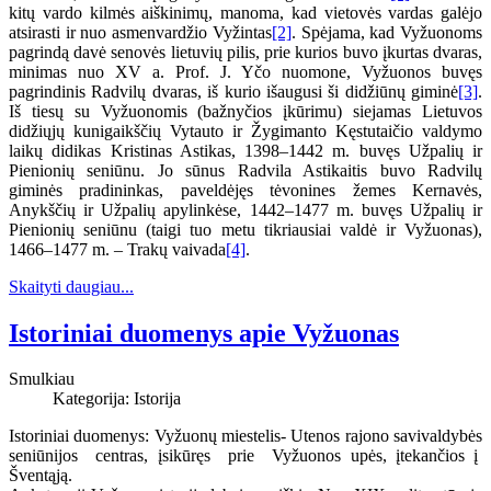
kitų vardo kilmės aiškinimų, manoma, kad vietovės vardas galėjo
atsirasti ir nuo asmenvardžio Vyžintas
[2]
. Spėjama, kad Vyžuonoms
pagrindą davė senovės lietuvių pilis, prie kurios buvo įkurtas dvaras,
minimas nuo XV a. Prof. J. Yčo nuomone, Vyžuonos buvęs
pagrindinis Radvilų dvaras, iš kurio išaugusi ši didžiūnų giminė
[3]
.
Iš tiesų su Vyžuonomis (bažnyčios įkūrimu) siejamas Lietuvos
didžiųjų kunigaikščių Vytauto ir Žygimanto Kęstutaičio valdymo
laikų didikas Kristinas Astikas, 1398–1442 m. buvęs Užpalių ir
Pienionių seniūnu. Jo sūnus Radvila Astikaitis buvo Radvilų
giminės pradininkas, paveldėjęs tėvonines žemes Kernavės,
Anykščių ir Užpalių apylinkėse, 1442–1477 m. buvęs Užpalių ir
Pienionių seniūnu (taigi tuo metu tikriausiai valdė ir Vyžuonas),
1466–1477 m. – Trakų vaivada
[4]
.
Skaityti daugiau...
Istoriniai duomenys apie Vyžuonas
Smulkiau
Kategorija:
Istorija
Istoriniai duomenys: Vyžuonų miestelis- Utenos rajono savivaldybės
seniūnijos centras, įsikūręs prie Vyžuonos upės, įtekančios į
Šventąją.