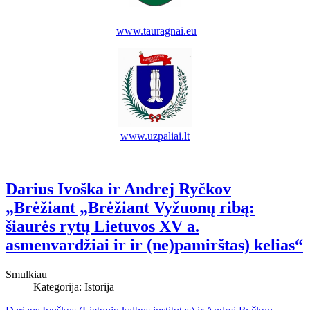
www.tauragnai.eu
www.uzpaliai.lt
Darius Ivoška ir Andrej Ryčkov
„Brėžiant „Brėžiant Vyžuonų ribą:
šiaurės rytų Lietuvos XV a.
asmenvardžiai ir ir (ne)pamirštas) kelias“
Smulkiau
Kategorija:
Istorija