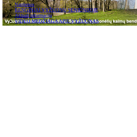
Naujienos
RENGINIAI VYŽUONŲ SENIŪNIJOJE
Aktuali informacija
VIDEO MEDŽIAGA APIE VYŽUONAS