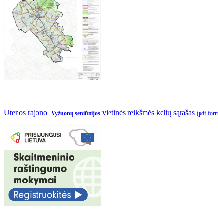
Utenos rajono
vietinės reikšmės kelių sąrašas
Vyžuonų seniūnijos
(pdf for