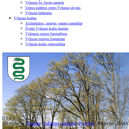
Vyžuonų Šv. Jurgio parapija
Utenos kultūros centro Vyžuonų skyrius
Vyžuonų biblioteka
Vyžuonų kraštas
Architektūros, istorijos, gamtos paminklai
Žymūs Vyžuonų krašto žmonės
Vyžuonos senose fotografijose
Vyžuonų istorijos fragmentai
Vyžuonų krašto vietovardžiai
0
1
2
3
Jūs esate čia:
Pradžia
Vyžuonų seniūnija
Projektai
Projektas „IŠM