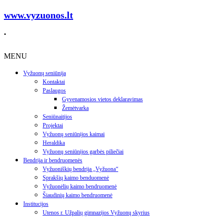
www.vyzuonos.lt
.
MENU
Vyžuonų seniūnija
Kontaktai
Paslaugos
Gyvenamosios vietos deklaravimas
Žemėtvarka
Seniūnaitijos
Projektai
Vyžuonų seniūnijos kaimai
Heraldika
Vyžuonų seniūnijos garbės piliečiai
Bendrija ir bendruomenės
Vyžuoniškių bendrija „Vyžuona“
Sprakšių kaimo benduomenė
Vyžuonėlių kaimo bendruomenė
Šiaudinių kaimo bendruomenė
Institucijos
Utenos r. Užpalių gimnazijos Vyžuonų skyrius