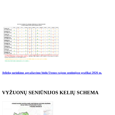
Atliekų surinkimo apvažiavimo būdu Utenos rajono seniūnijose grafikai
2026 m.
VYŽUONŲ SENIŪNIJOS KELIŲ SCHEMA