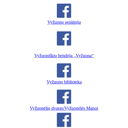
Vyžuonų seniūnija
Vyžuoniškių bendrija „Vyžuona“
Vyžuonų biblioteka
Vyžuonėlių dvaras/Vyžuonėlės Manor