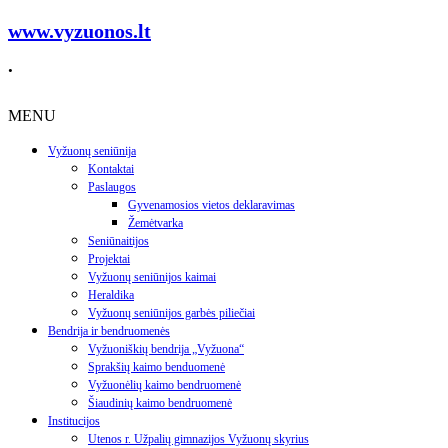
www.vyzuonos.lt
.
MENU
Vyžuonų seniūnija
Kontaktai
Paslaugos
Gyvenamosios vietos deklaravimas
Žemėtvarka
Seniūnaitijos
Projektai
Vyžuonų seniūnijos kaimai
Heraldika
Vyžuonų seniūnijos garbės piliečiai
Bendrija ir bendruomenės
Vyžuoniškių bendrija „Vyžuona“
Sprakšių kaimo benduomenė
Vyžuonėlių kaimo bendruomenė
Šiaudinių kaimo bendruomenė
Institucijos
Utenos r. Užpalių gimnazijos Vyžuonų skyrius