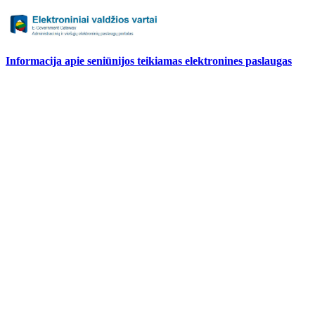
Informacija apie seniūnijos teikiamas elektronines paslaugas