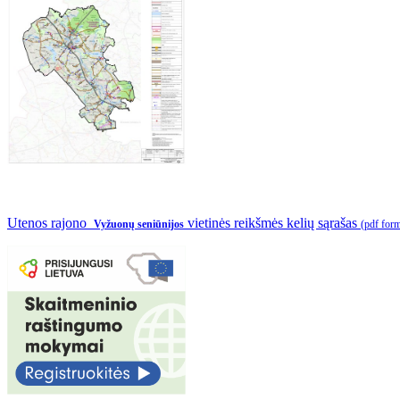
Utenos rajono
vietinės reikšmės kelių sąrašas
Vyžuonų seniūnijos
(pdf for