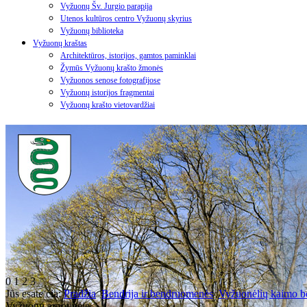
Vyžuonų Šv. Jurgio parapija
Utenos kultūros centro Vyžuonų skyrius
Vyžuonų biblioteka
Vyžuonų kraštas
Architektūros, istorijos, gamtos paminklai
Žymūs Vyžuonų krašto žmonės
Vyžuonos senose fotografijose
Vyžuonų istorijos fragmentai
Vyžuonų krašto vietovardžiai
0
1
2
3
Jūs esate čia:
Pradžia
Bendrija ir bendruomenės
Vyžuonėlių kaimo 
Vyžuonų arnotinėje