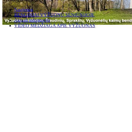
Naujienos
RENGINIAI VYŽUONŲ SENIŪNIJOJE
Aktuali informacija
VIDEO MEDŽIAGA APIE VYŽUONAS