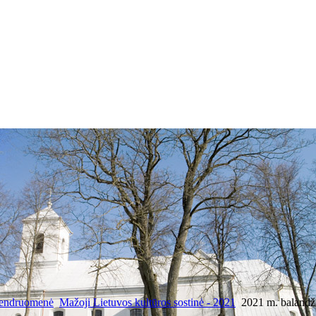
bendruomenė
Mažoji Lietuvos kultūros sostinė - 2021
2021 m. balandži