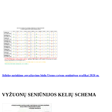
Atliekų surinkimo apvažiavimo būdu Utenos rajono seniūnijose grafikai
2026 m.
VYŽUONŲ SENIŪNIJOS KELIŲ SCHEMA