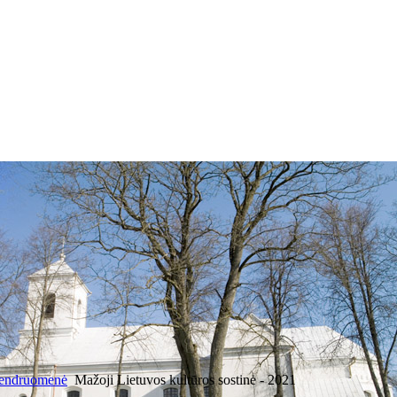
bendruomenė
Mažoji Lietuvos kultūros sostinė - 2021