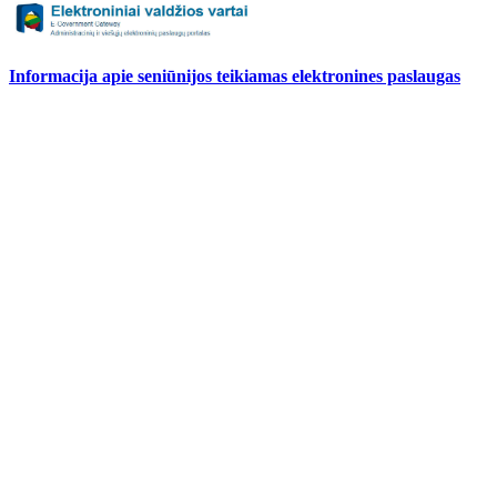
Informacija apie seniūnijos teikiamas elektronines paslaugas