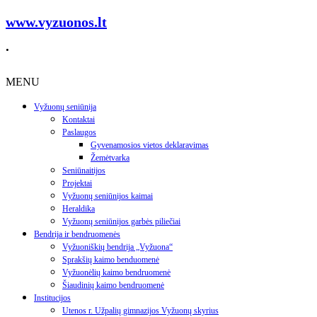
www.vyzuonos.lt
.
MENU
Vyžuonų seniūnija
Kontaktai
Paslaugos
Gyvenamosios vietos deklaravimas
Žemėtvarka
Seniūnaitijos
Projektai
Vyžuonų seniūnijos kaimai
Heraldika
Vyžuonų seniūnijos garbės piliečiai
Bendrija ir bendruomenės
Vyžuoniškių bendrija „Vyžuona“
Sprakšių kaimo benduomenė
Vyžuonėlių kaimo bendruomenė
Šiaudinių kaimo bendruomenė
Institucijos
Utenos r. Užpalių gimnazijos Vyžuonų skyrius