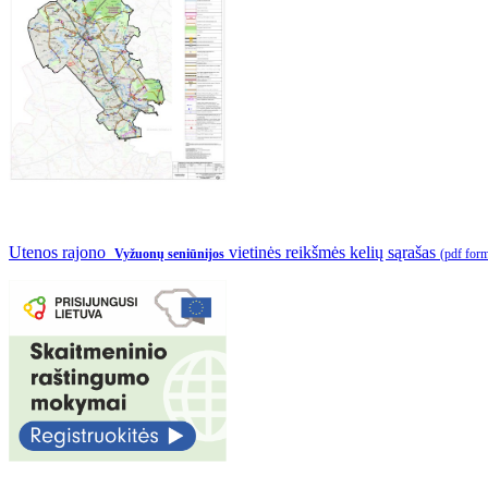
Utenos rajono
vietinės reikšmės kelių sąrašas
Vyžuonų seniūnijos
(pdf for