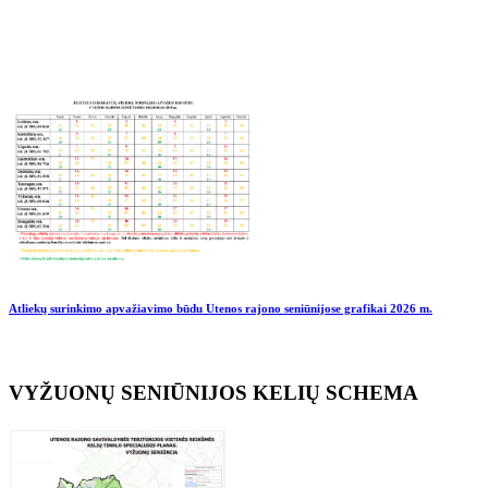
Atliekų surinkimo apvažiavimo būdu Utenos rajono seniūnijose grafikai
2026 m.
VYŽUONŲ SENIŪNIJOS KELIŲ SCHEMA