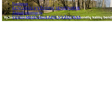
Naujienos
RENGINIAI VYŽUONŲ SENIŪNIJOJE
Aktuali informacija
VIDEO MEDŽIAGA APIE VYŽUONAS