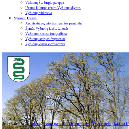
Vyžuonų Šv. Jurgio parapija
Utenos kultūros centro Vyžuonų skyrius
Vyžuonų biblioteka
Vyžuonų kraštas
Architektūros, istorijos, gamtos paminklai
Žymūs Vyžuonų krašto žmonės
Vyžuonos senose fotografijose
Vyžuonų istorijos fragmentai
Vyžuonų krašto vietovardžiai
0
1
2
3
Jūs esate čia:
Pradžia
Bendrija ir bendruomenės
Vyžuonėlių kaimo 