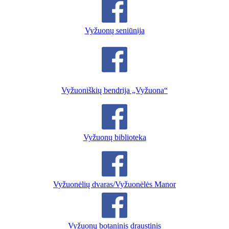
Vyžuonų seniūnija
Vyžuoniškių bendrija „Vyžuona“
Vyžuonų biblioteka
Vyžuonėlių dvaras/Vyžuonėlės Manor
Vyžuonų botaninis draustinis