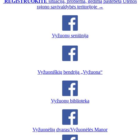
REGISTRUOKITE
situaciją, problemą, gedimą pastebėtą Utenos
rajono savivaldybės teritorijoje →
Vyžuonų seniūnija
Vyžuoniškių bendrija „Vyžuona“
Vyžuonų biblioteka
Vyžuonėlių dvaras/Vyžuonėlės Manor