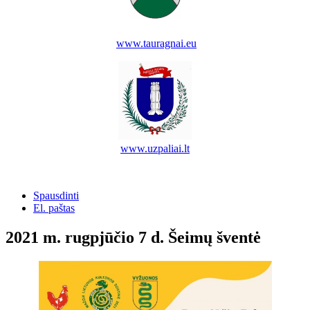
www.tauragnai.eu
www.uzpaliai.lt
Spausdinti
El. paštas
2021 m. rugpjūčio 7 d. Šeimų šventė