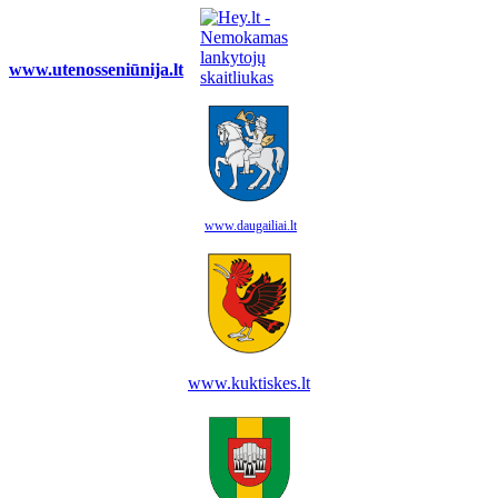
www.utenosseniūnija.lt
www.daugailiai.lt
www.kuktiskes.lt