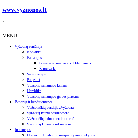
www.vyzuonos.lt
.
MENU
Vyžuonų seniūnija
Kontaktai
Paslaugos
Gyvenamosios vietos deklaravimas
Žemėtvarka
Seniūnaitijos
Projektai
Vyžuonų seniūnijos kaimai
Heraldika
Vyžuonų seniūnijos garbės piliečiai
Bendrija ir bendruomenės
Vyžuoniškių bendrija „Vyžuona“
Sprakšių kaimo benduomenė
Vyžuonėlių kaimo bendruomenė
Šiaudinių kaimo bendruomenė
Institucijos
Utenos r. Užpalių gimnazijos Vyžuonų skyrius