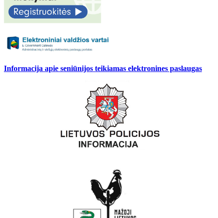
Informacija apie seniūnijos teikiamas elektronines paslaugas