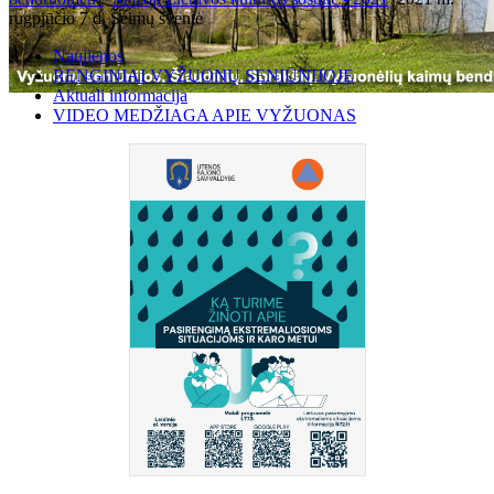
rugpjūčio 7 d. Šeimų šventė
Naujienos
RENGINIAI VYŽUONŲ SENIŪNIJOJE
Aktuali informacija
VIDEO MEDŽIAGA APIE VYŽUONAS