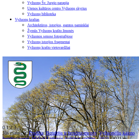
Vyžuonų Šv. Jurgio parapija
Utenos kultūros centro Vyžuonų skyrius
Vyžuonų biblioteka
Vyžuonų kraštas
Architektūros, istorijos, gamtos paminklai
Žymūs Vyžuonų krašto žmonės
Vyžuonos senose fotografijose
Vyžuonų istorijos fragmentai
Vyžuonų krašto vietovardžiai
0
1
2
3
Jūs esate čia:
Pradžia
Bendrija ir bendruomenės
Vyžuonėlių kaimo
bendruomenė
Mažoji Lietuvos kultūros sostinė - 2021
2021 m.