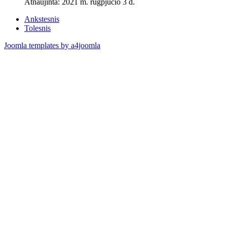
Atnaujinta: 2021 m. rugpjūčio 3 d.
Ankstesnis
Tolesnis
Joomla templates by a4joomla