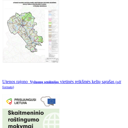
Utenos rajono
vietinės reikšmės kelių sąrašas
Vyžuonų seniūnijos
(pdf
formatu)