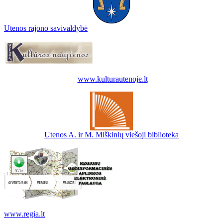
Utenos rajono savivaldybė
www.kulturautenoje.lt
Utenos A. ir M. Miškinių viešoji biblioteka
www.regia.lt