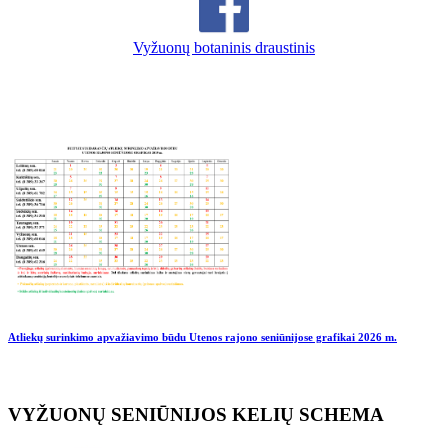
Vyžuonų botaninis draustinis
Atliekų surinkimo apvažiavimo būdu Utenos rajono seniūnijose grafikai
2026 m.
VYŽUONŲ SENIŪNIJOS KELIŲ SCHEMA