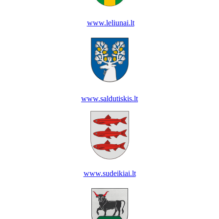
www.leliunai.lt
www.saldutiskis.lt
www.sudeikiai.lt