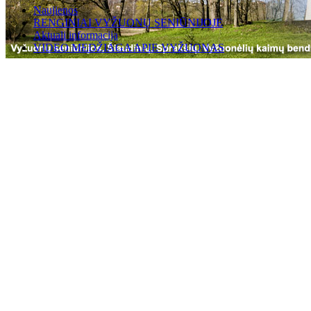
Naujienos
RENGINIAI VYŽUONŲ SENIŪNIJOJE
Aktuali informacija
VIDEO MEDŽIAGA APIE VYŽUONAS