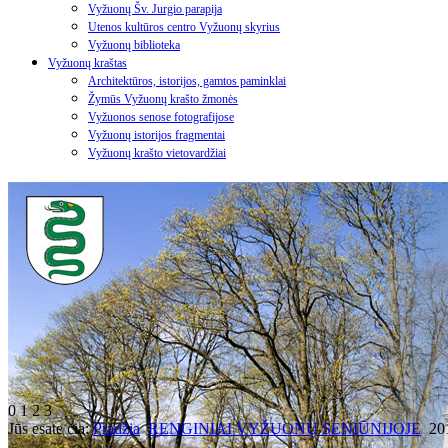
Vyžuonų Šv. Jurgio parapija
Utenos kultūros centro Vyžuonų skyrius
Vyžuonų biblioteka
Vyžuonų kraštas
Architektūros, istorijos, gamtos paminklai
Žymūs Vyžuonų krašto žmonės
Vyžuonos senose fotografijose
Vyžuonų istorijos fragmentai
Vyžuonų krašto vietovardžiai
0
1
2
3
Jūs esate čia:
Pradžia
RENGINIAI VYŽUONŲ SENIŪNIJOJE
20