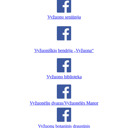
Vyžuonų seniūnija
Vyžuoniškių bendrija „Vyžuona“
Vyžuonų biblioteka
Vyžuonėlių dvaras/Vyžuonėlės Manor
Vyžuonų botaninis draustinis