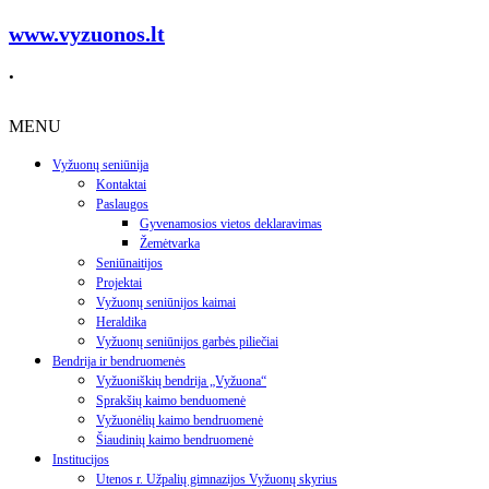
www.vyzuonos.lt
.
MENU
Vyžuonų seniūnija
Kontaktai
Paslaugos
Gyvenamosios vietos deklaravimas
Žemėtvarka
Seniūnaitijos
Projektai
Vyžuonų seniūnijos kaimai
Heraldika
Vyžuonų seniūnijos garbės piliečiai
Bendrija ir bendruomenės
Vyžuoniškių bendrija „Vyžuona“
Sprakšių kaimo benduomenė
Vyžuonėlių kaimo bendruomenė
Šiaudinių kaimo bendruomenė
Institucijos
Utenos r. Užpalių gimnazijos Vyžuonų skyrius