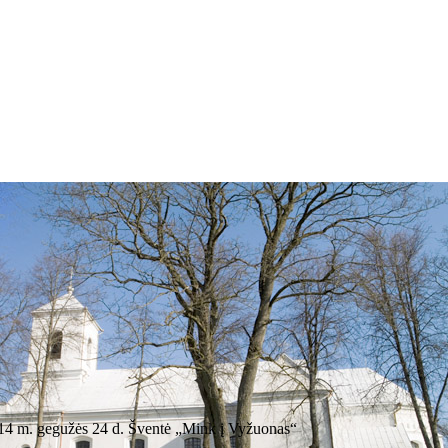
14 m. gegužės 24 d. Šventė „Mink į Vyžuonas“