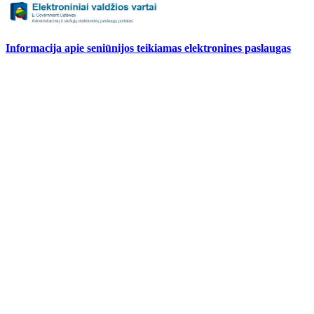
Informacija apie seniūnijos teikiamas elektronines paslaugas