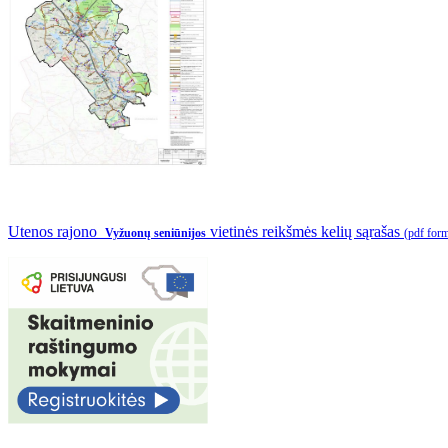
Utenos rajono
vietinės reikšmės kelių sąrašas
Vyžuonų seniūnijos
(pdf for