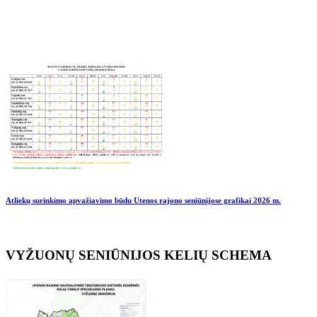
Atliekų surinkimo apvažiavimo būdu Utenos rajono seniūnijose grafikai
2026 m.
VYŽUONŲ SENIŪNIJOS KELIŲ SCHEMA