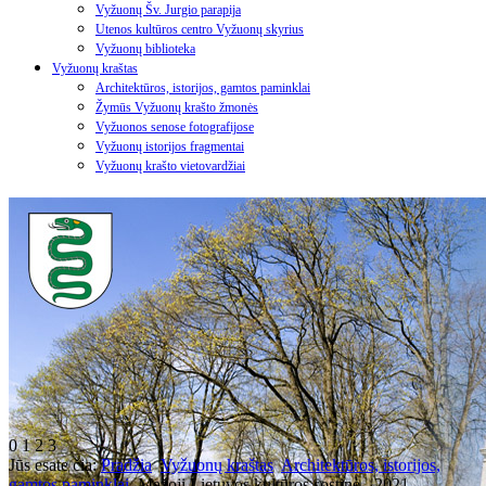
Vyžuonų Šv. Jurgio parapija
Utenos kultūros centro Vyžuonų skyrius
Vyžuonų biblioteka
Vyžuonų kraštas
Architektūros, istorijos, gamtos paminklai
Žymūs Vyžuonų krašto žmonės
Vyžuonos senose fotografijose
Vyžuonų istorijos fragmentai
Vyžuonų krašto vietovardžiai
0
1
2
3
Jūs esate čia:
Pradžia
Vyžuonų kraštas
Architektūros, istorijos,
gamtos paminklai
Mažoji Lietuvos kultūros sostinė - 2021