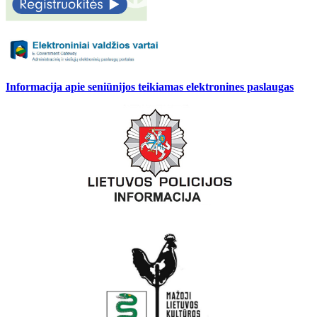
Informacija apie seniūnijos teikiamas elektronines paslaugas