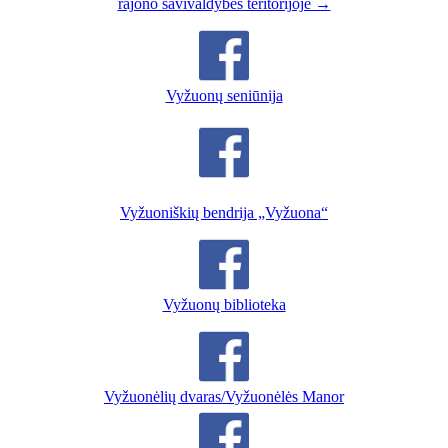
rajono savivaldybės teritorijoje →
Vyžuonų seniūnija
Vyžuoniškių bendrija „Vyžuona“
Vyžuonų biblioteka
Vyžuonėlių dvaras/Vyžuonėlės Manor