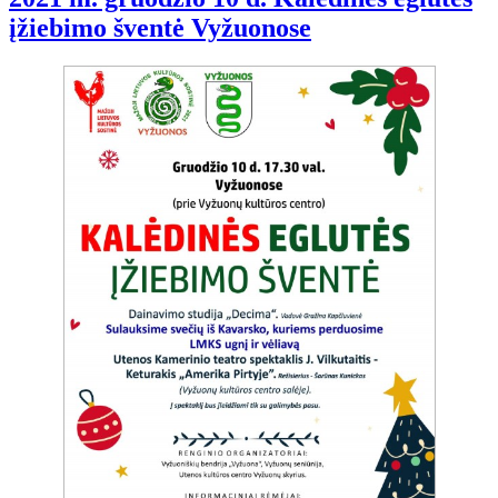
įžiebimo šventė Vyžuonose