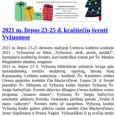
2021 m. liepos 23-25 d. kraštiečių šventė
Vyžuonose
2021 m. liepos 23-25 dienoms mažojoje Lietuvos kultūros sostinėje
2021 - Vyžuonose su šūkiu „Vyžuonos: ateik, atrask, pasilik!“,
šurmuliavo kraštiečių šventės, kuri tradiciškai vyksta per
Šv. Marijos
Magdalietės atlaidus,
renginiai.
2021 m. liepos 23 d. Vyžuonų bibliotekoje pristatyta knyga apie
tautodailininką, medžio skulptorių, tapytoją, literatą Stasį
Karanauską. Leidinio sudarytoja - kraštietė, Šv. Kazimiero ordino
Utenos apskrities komtūrė Zita Mackevičienė. Liepos 24 d. šventė
prasidėjo Šv. Mišiomis už Vyžuonų krašto žmones Vyžuonų Šv.
Jurgio bažnyčioje. Šventės dalyvius džiugino Utenos kultūros centro
programa „Vasaros dainos“, Vyžuonų Šv. Jurgio bažnyčios
arnotinėje atidaryta Henriko Orakausko piešinių paroda „Veidai iš
mano vaikystės“. Šventės metu už nuopelnus Vyžuonų kraštui
Vyžuonų krašto garbės piliečio vardai suteikti Zitai Mackevičienei,
Jonui Slapšinskui ir Pranui Nagiui. Vyžuoniškiai iš jų svečiai turėjo