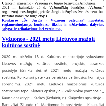
Utenos r., mažesnio - Vyžuonų šv. Jurgio bažnyčios Arnotinėje.
2021 m. balandžio 25 d. Vyžuoniškių bendrijos „Vyžuona“
organizuojamos Jurginių prie šv. Jurgio bažnyčios šventės metu bus
išrinktas konkurso nugalėtojas.
Konkurso „Šv. Jurgis - Vyžuonų patronas“ nuostatai,
reglamentuojantys konkurso tikslus ir uždavinius, dalyvius,
sąlygas ir reikalavimus bei vertinimą.
Vyžuonos - 2021 metų Lietuvos mažoji
kultūros sostinė
2020 m. birželio 18 d. Kultūros ministerijoje vykusiame
Lietuvos mažųjų kultūros sostinių projektų atrankos
posėdyje išrinkta dešimt 2021 metų mažųjų kultūros
sostinių. Konkursui pateiktas paraiškas vertinusios komisijos
sprendimu, 2021 metų Lietuvos mažosiomis kultūros
sostinėmis tapo: Alytaus apskrityje – Valkininkai (Varėnos r.),
Kauno apskrityje – Krakės (Kėdainių r.), Klaipėdos apskrityje –
Barstyčiai (Skuodo r.), Marijampolės apskrityje – Klausučiai