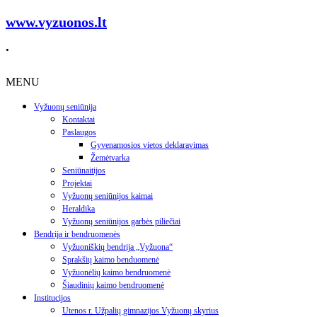
www.vyzuonos.lt
.
MENU
Vyžuonų seniūnija
Kontaktai
Paslaugos
Gyvenamosios vietos deklaravimas
Žemėtvarka
Seniūnaitijos
Projektai
Vyžuonų seniūnijos kaimai
Heraldika
Vyžuonų seniūnijos garbės piliečiai
Bendrija ir bendruomenės
Vyžuoniškių bendrija „Vyžuona“
Sprakšių kaimo benduomenė
Vyžuonėlių kaimo bendruomenė
Šiaudinių kaimo bendruomenė
Institucijos
Utenos r. Užpalių gimnazijos Vyžuonų skyrius