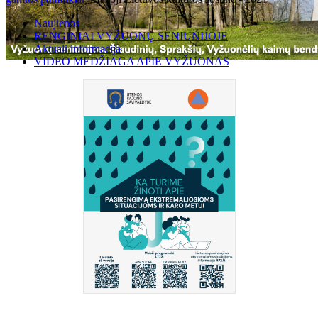
Naujienos
RENGINIAI VYŽUONŲ SENIŪNIJOJE
Aktuali informacija
VIDEO MEDŽIAGA APIE VYŽUONAS