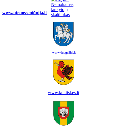
www.utenosseniūnija.lt
www.daugailiai.lt
www.kuktiskes.lt