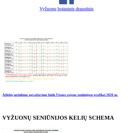
Vyžuonų botaninis draustinis
Atliekų surinkimo apvažiavimo būdu Utenos rajono seniūnijose grafikai
2026 m.
VYŽUONŲ SENIŪNIJOS KELIŲ SCHEMA