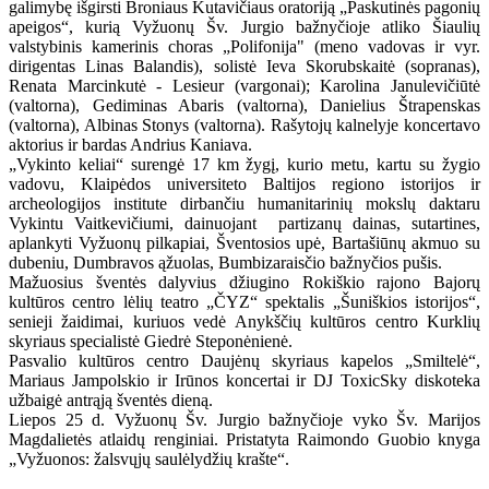
galimybę išgirsti Broniaus Kutavičiaus oratoriją „Paskutinės pagonių
apeigos“, kurią Vyžuonų Šv. Jurgio bažnyčioje atliko Šiaulių
valstybinis kamerinis choras „Polifonija" (meno vadovas ir vyr.
dirigentas Linas Balandis), solistė Ieva Skorubskaitė (sopranas),
Renata Marcinkutė - Lesieur (vargonai); Karolina Janulevičiūtė
(valtorna), Gediminas Abaris (valtorna), Danielius Štrapenskas
(valtorna), Albinas Stonys (valtorna). Rašytojų kalnelyje koncertavo
aktorius ir bardas Andrius Kaniava.
„Vykinto keliai“ surengė 17 km žygį, kurio metu, kartu su žygio
vadovu, Klaipėdos universiteto Baltijos regiono istorijos ir
archeologijos institute dirbančiu humanitarinių mokslų daktaru
Vykintu Vaitkevičiumi, dainuojant partizanų dainas, sutartines,
aplankyti Vyžuonų pilkapiai, Šventosios upė, Bartašiūnų akmuo su
dubeniu, Dumbravos ąžuolas, Bumbizaraisčio bažnyčios pušis.
Mažuosius šventės dalyvius džiugino Rokiškio rajono Bajorų
kultūros centro lėlių teatro „ČYZ“ spektalis „Šuniškios istorijos“,
senieji žaidimai, kuriuos vedė Anykščių kultūros centro Kurklių
skyriaus specialistė Giedrė Steponėnienė.
Pasvalio kultūros centro Daujėnų skyriaus kapelos „Smiltelė“,
Mariaus Jampolskio ir Irūnos koncertai ir DJ ToxicSky diskoteka
užbaigė antrąją šventės dieną.
Liepos 25 d. Vyžuonų Šv. Jurgio bažnyčioje vyko Šv. Marijos
Magdalietės atlaidų renginiai. Pristatyta Raimondo Guobio knyga
„Vyžuonos: žalsvųjų saulėlydžių krašte“.