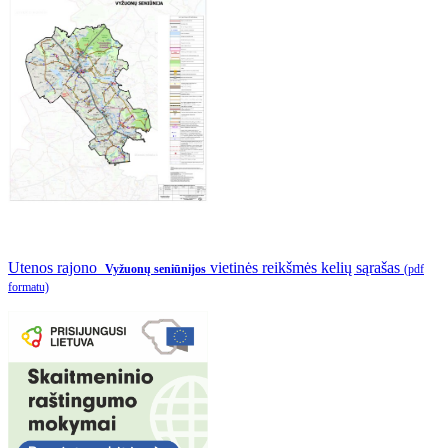
Utenos rajono
vietinės reikšmės kelių sąrašas
Vyžuonų seniūnijos
(pdf
formatu)