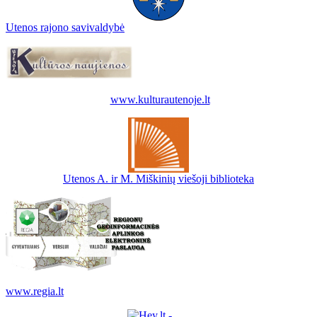
Utenos rajono savivaldybė
www.kulturautenoje.lt
Utenos A. ir M. Miškinių viešoji biblioteka
www.regia.lt