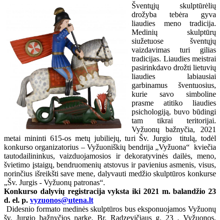
Šventųjų skulptūrėlių
drožyba tebėra gyva
liaudies meno tradicija.
Medinių skulptūrų
siužetuose šventųjų
vaizdavimas turi gilias
tradicijas. Liaudies meistrai
pasirinkdavo drožti lietuvių
liaudies labiausiai
garbinamus šventuosius,
kurie savo simboline
prasme atitiko liaudies
psichologiją, buvo būdingi
tam tikrai teritorijai.
Vyžuonų bažnyčia, 2021
metai mininti 615-os metų jubiliejų, turi Šv. Jurgio titulą, todėl
konkurso organizatorius – Vyžuoniškių bendrija „Vyžuona“ kviečia
tautodailininkus, vaizduojamosios ir dekoratyvinės dailės, meno,
švietimo įstaigų, bendruomenių atstovus ir pavienius asmenis, visus,
norinčius išreikšti save mene, dalyvauti medžio skulptūros konkurse
„Šv. Jurgis - Vyžuonų patronas“.
Konkurso dalyvių registracija vyksta iki 2021 m. balandžio 23
d. el. p.
vyzuonos@utena.lt
Didesnio formato medinės skulptūros bus eksponuojamos Vyžuonų
šv. Jurgio bažnyčios parke, Br. Radzevičiaus g. 23 , Vyžuonos,