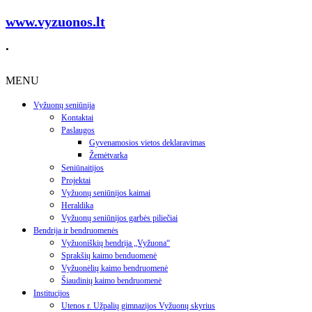
www.vyzuonos.lt
.
MENU
Vyžuonų seniūnija
Kontaktai
Paslaugos
Gyvenamosios vietos deklaravimas
Žemėtvarka
Seniūnaitijos
Projektai
Vyžuonų seniūnijos kaimai
Heraldika
Vyžuonų seniūnijos garbės piliečiai
Bendrija ir bendruomenės
Vyžuoniškių bendrija „Vyžuona“
Sprakšių kaimo benduomenė
Vyžuonėlių kaimo bendruomenė
Šiaudinių kaimo bendruomenė
Institucijos
Utenos r. Užpalių gimnazijos Vyžuonų skyrius