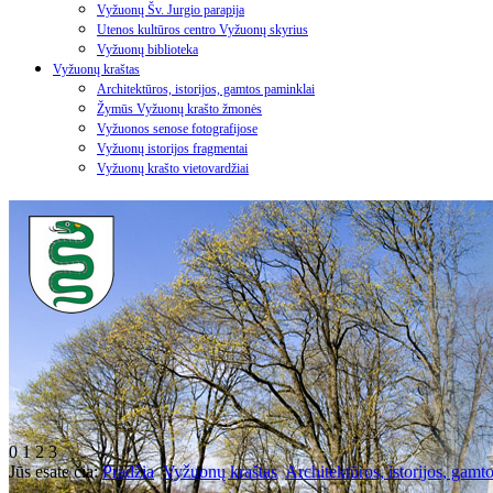
Vyžuonų Šv. Jurgio parapija
Utenos kultūros centro Vyžuonų skyrius
Vyžuonų biblioteka
Vyžuonų kraštas
Architektūros, istorijos, gamtos paminklai
Žymūs Vyžuonų krašto žmonės
Vyžuonos senose fotografijose
Vyžuonų istorijos fragmentai
Vyžuonų krašto vietovardžiai
0
1
2
3
Jūs esate čia:
Pradžia
Vyžuonų kraštas
Architektūros, istorijos, gamt