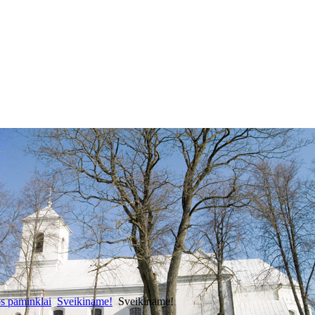
os paminklai
Sveikiname!
Sveikiname!