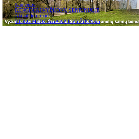
Naujienos
RENGINIAI VYŽUONŲ SENIŪNIJOJE
Aktuali informacija
VIDEO MEDŽIAGA APIE VYŽUONAS