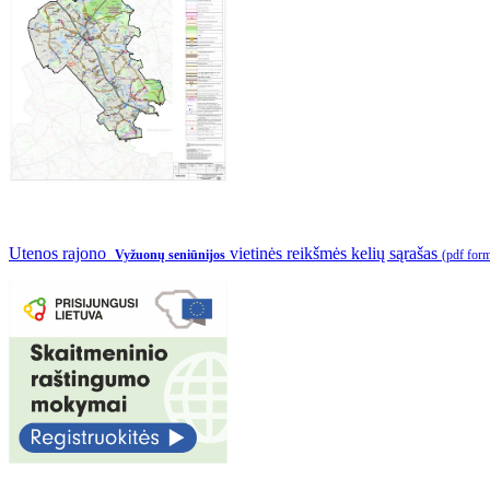
Utenos rajono
vietinės reikšmės kelių sąrašas
Vyžuonų seniūnijos
(pdf for