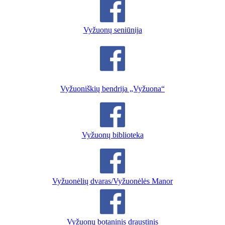
Vyžuonų seniūnija
Vyžuoniškių bendrija „Vyžuona“
Vyžuonų biblioteka
Vyžuonėlių dvaras/Vyžuonėlės Manor
Vyžuonų botaninis draustinis