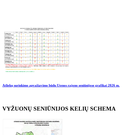
Atliekų surinkimo apvažiavimo būdu Utenos rajono seniūnijose grafikai
2026 m.
VYŽUONŲ SENIŪNIJOS KELIŲ SCHEMA