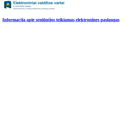
Informacija apie seniūnijos teikiamas elektronines paslaugas