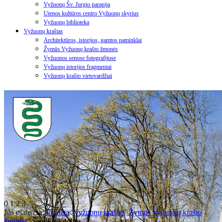
Vyžuonų Šv. Jurgio parapija
Utenos kultūros centro Vyžuonų skyrius
Vyžuonų biblioteka
Vyžuonų kraštas
Architektūros, istorijos, gamtos paminklai
Žymūs Vyžuonų krašto žmonės
Vyžuonos senose fotografijose
Vyžuonų istorijos fragmentai
Vyžuonų krašto vietovardžiai
0
1
2
3
Jūs esate čia:
Pradžia
Vyžuonų kraštas
Žymūs Vyžuonų krašto
žmonės
Šapoka Adolfas