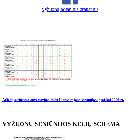
Vyžuonų botaninis draustinis
Atliekų surinkimo apvažiavimo būdu Utenos rajono seniūnijose grafikai
2026 m.
VYŽUONŲ SENIŪNIJOS KELIŲ SCHEMA