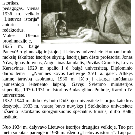
istorikas,
pedagogas, vienas
1936 m. veikalo
„Lietuvos istorija"
autorių ir
redaktorius.
Mokėsi Utenos
progimnazijoje,
1925 m. baigė
Panevėžio gimnaziją ir įstojo į Lietuvos universiteto Humanitarinių
mokslų fakulteto istorijos skyrių. Istoriją jam dėstė profesoriai Jonas
Yčas, Ignas Jonynas, Augustinas Janulaitis, Povilas Gronskis, Levas
Karsavinas. 1929 m. spalio 1 d. baigė universitetą. Diplominio
darbo tema – „Naminės kovos Lietuvoje XVII a. gale". Atlikęs
karinę tarnybą aspirantu, 1930 m. išėjo į atsargą turėdamas
jaunesniojo leitenento laipsnį. Gavęs Švietimo ministerijos
stipendiją, 1930–1931 m. istorijos žinias gilino Prahoje, Karolio IV
universitete.
1932–1940 m. dirbo Vytauto Didžiojo universitete Istorijos katedros
dėstytoju. 1933 m. vasarą buvo nuvykęs į Stokholmo universitete
užsienio istorikams suorganizuotus specialius kursus, dirbo Baltų
institute.
Nuo 1934 m. dalyvavo Lietuvos istorijos draugijos veikloje. Tuo pat
metu su kitais parengė ir 1936 m. išleido „Lietuvos istoriją". Taip pat