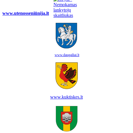
www.utenosseniūnija.lt
www.daugailiai.lt
www.kuktiskes.lt