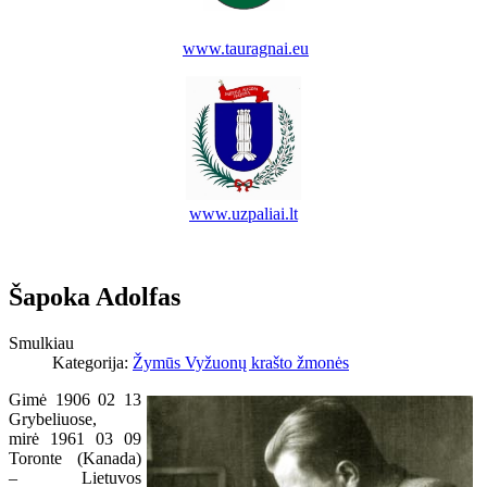
www.tauragnai.eu
www.uzpaliai.lt
Šapoka Adolfas
Smulkiau
Kategorija:
Žymūs Vyžuonų krašto žmonės
Gimė 1906 02 13
Grybeliuose,
mirė 1961 03 09
Toronte (Kanada)
– Lietuvos