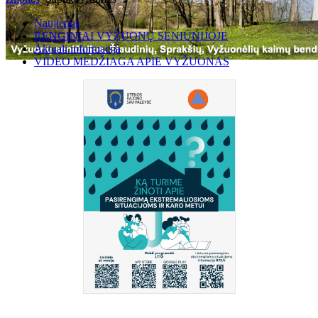
Naujienos
RENGINIAI VYŽUONŲ SENIŪNIJOJE
Aktuali informacija
VIDEO MEDŽIAGA APIE VYŽUONAS