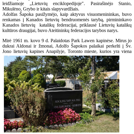
leidžiamoje „Lietuvių enciklopedijoje". Pasirašinėjo Stanio,
Mikulėno, Grybo ir kitais slapyvardžiais.
Adolfas Šapoka pasižymėjo, kaip aktyvus visuomenininkas, buvo
renkamas į Kanados lietuvių bendruomenės tarybą, pirmininkavo
Kanados lietuvių katalikų federacijai, priklausė Lietuvių katalikų
kultūros draugijai, buvo Ateitininkų federacijos tarybos narys.
Mirė 1961 m. kovo 9 d. Palaidotas Park Lawen kapinėse. Mirus jo
dukrai Aldonai ir žmonai, Adolfo Šapokos palaikai perkelti į Šv.
Jono lietuvių kapines Anapilyje, Toronto mieste, kurios yra
viena