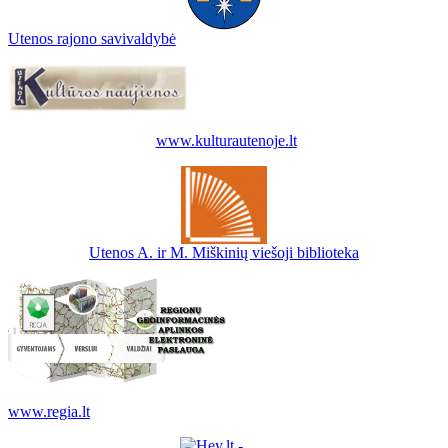
Utenos rajono savivaldybė
www.kulturautenoje.lt
Utenos A. ir M. Miškinių viešoji biblioteka
www.regia.lt