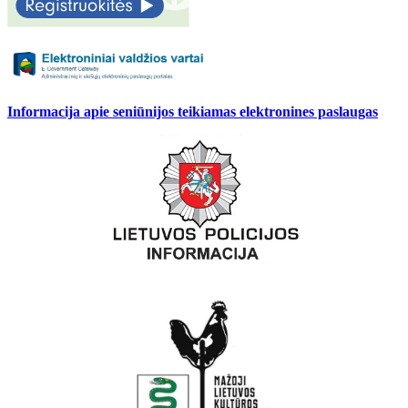
Informacija apie seniūnijos teikiamas elektronines paslaugas