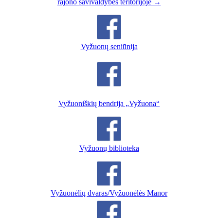
rajono savivaldybės teritorijoje →
Vyžuonų seniūnija
Vyžuoniškių bendrija „Vyžuona“
Vyžuonų biblioteka
Vyžuonėlių dvaras/Vyžuonėlės Manor