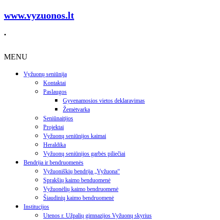
www.vyzuonos.lt
.
MENU
Vyžuonų seniūnija
Kontaktai
Paslaugos
Gyvenamosios vietos deklaravimas
Žemėtvarka
Seniūnaitijos
Projektai
Vyžuonų seniūnijos kaimai
Heraldika
Vyžuonų seniūnijos garbės piliečiai
Bendrija ir bendruomenės
Vyžuoniškių bendrija „Vyžuona“
Sprakšių kaimo benduomenė
Vyžuonėlių kaimo bendruomenė
Šiaudinių kaimo bendruomenė
Institucijos
Utenos r. Užpalių gimnazijos Vyžuonų skyrius