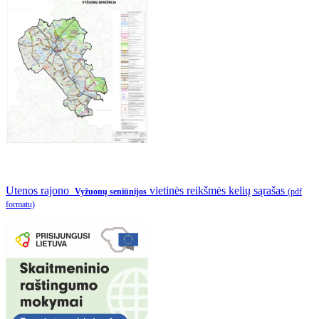
Utenos rajono
vietinės reikšmės kelių sąrašas
Vyžuonų seniūnijos
(pdf
formatu)