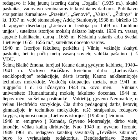
redagavo ir kitą jaunų istorikų darbą „Jogaila" (1935 m.), skaitė
paskaitas, vadovavo seminarams ir kursiniams darbams. Publikavo
straipsnius žurnaluose „Praeitis", „Senovė", „Vairas", „Židinys" ir
kt. 1937 m. vedė stomatologę Adelę Stanionytę.1938 m. birželio 13
d. apgynė disertaciją „Lietuva ir Lenkija po 1569 m. Liublino
unijos", suteiktas istorijos mokslų daktaro laipsnis. 1939 m. vasarą
apgynė habilitacinį darbą „1655 m. Kėdainių sutartis arba švedai
Lietuvoje 1655–1656 m.", suteiktas docento vardas.
1940 m. Istorijos fakultetą perkėlus į Vilnių, važinėjo skaityti
paskaitų, bet tų pačių metų vasarą sovietų valdžia pašalino jį iš
VDU.
Šeimą išlaikė žmona, turėjusi Kaune dantų gydymo kabinetą. 1940–
1941 m. Vaclovo Biržiškos kvietimu dirbo „Lietuviškos
enciklopedijos" redakcijoje, dėstė istoriją Kauno aukštesniojoje
technikos mokykloje. Vokiečių okupacijos metais, nuo 1941 m.
rugpjūčio 1 d. iki uždarymo 1943 m. kovo mėn. – Vilniaus
universiteto Humanitarinių mokslų fakulteto docentas. 1944 m.
liepos mėn. su šeima pasitraukė į Vokietiją, gyveno Neumarkte, o
vėliau Hechfeldo stovykloje. Čia dirbo pedagoginį darbą lietuvių
gimnazijoje ir technikos mokykloje, rašė straipsnius, redagavo
knygas, rūpinosi nauju „Lietuvos istorijos" (1950 m.) leidimu.
1948 m. emigravo į Kanadą. Gyveno Monrealyje, dirbo vielų
įmonėje, vėliau kailių dirbtuvėje. Nuo 1949 m. gyveno Toronte,
1949–1961 m. redagavo katalikų savaitraštį „Tėviškės žiburiai",
buvo jo vyriausiasis redaktorius. Bendradarbiavo Bostone