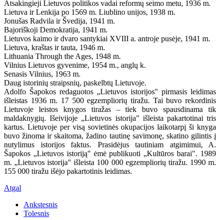
Atsakingieji Lietuvos politikos vadai reformų seimo metu, 1936 m.
Lietuva ir Lenkija po 1569 m. Liublino unijos, 1938 m.
Jonušas Radvila ir Švedija, 1941 m.
Bajoriškoji Demokratija, 1941 m.
Lietuvos kaimo ir dvaro santykiai XVIII a. antroje pusėje, 1941 m.
Lietuva, kraštas ir tauta, 1946 m.
Lithuania Through the Ages, 1948 m.
Vilnius Lietuvos gyvenime, 1954 m., anglų k.
Senasis Vilnius, 1963 m.
Daug istorinių straipsnių, paskelbtų Lietuvoje.
Adolfo Šapokos redaguotos „Lietuvos istorijos" pirmasis leidimas
išleistas 1936 m. 17 500 egzempliorių tiražu. Tai buvo rekordinis
Lietuvoje leistos knygos tiražas – tiek buvo spausdinama tik
maldaknygių. Išeivijoje „Lietuvos istorija" išleista pakartotinai tris
kartus. Lietuvoje per visą sovietinės okupacijos laikotarpį ši knyga
buvo žinoma ir skaitoma, žadino tautinę savimonę, skatino gilintis į
nutylimus istorijos faktus. Prasidėjus tautiniam atgimimui, A.
Šapokos „Lietuvos istoriją" ėmė publikuoti „Kultūros barai". 1989
m. „Lietuvos istorija" išleista 100 000 egzempliorių tiražu. 1990 m.
155 000 tiražu išėjo pakartotinis leidimas.
Atgal
Ankstesnis
Tolesnis