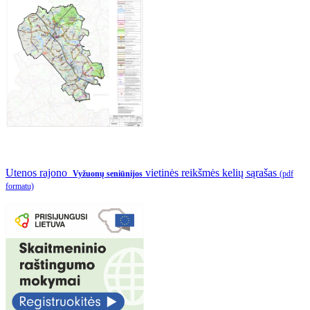
Utenos rajono
vietinės reikšmės kelių sąrašas
Vyžuonų seniūnijos
(pdf
formatu)