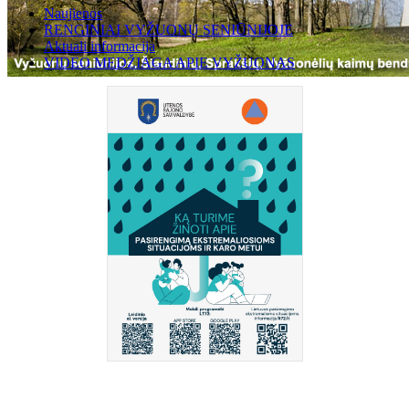
Naujienos
RENGINIAI VYŽUONŲ SENIŪNIJOJE
Aktuali informacija
VIDEO MEDŽIAGA APIE VYŽUONAS