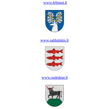
www.leliunai.lt
www.saldutiskis.lt
www.sudeikiai.lt