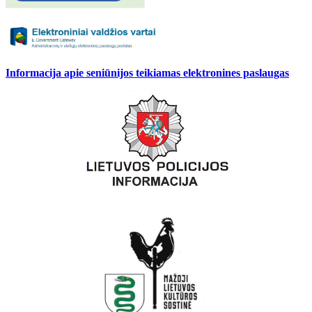
Informacija apie seniūnijos teikiamas elektronines paslaugas