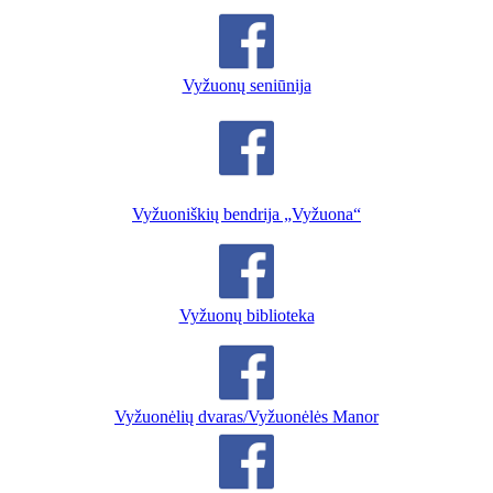
Vyžuonų seniūnija
Vyžuoniškių bendrija „Vyžuona“
Vyžuonų biblioteka
Vyžuonėlių dvaras/Vyžuonėlės Manor