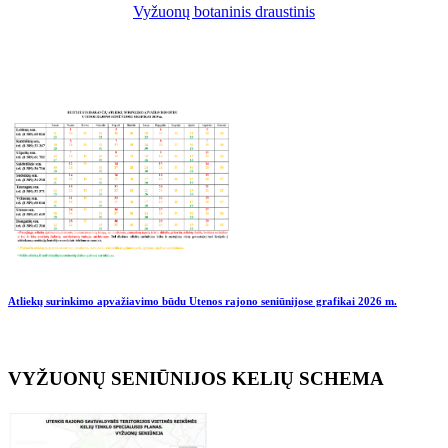
Vyžuonų botaninis draustinis
Atliekų surinkimo apvažiavimo būdu Utenos rajono seniūnijose grafikai
2026 m.
VYŽUONŲ SENIŪNIJOS KELIŲ SCHEMA