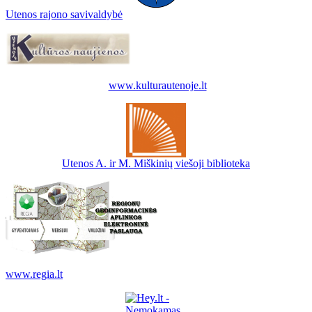
Utenos rajono savivaldybė
www.kulturautenoje.lt
Utenos A. ir M. Miškinių viešoji biblioteka
www.regia.lt