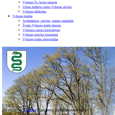
Vyžuonų Šv. Jurgio parapija
Utenos kultūros centro Vyžuonų skyrius
Vyžuonų biblioteka
Vyžuonų kraštas
Architektūros, istorijos, gamtos paminklai
Žymūs Vyžuonų krašto žmonės
Vyžuonos senose fotografijose
Vyžuonų istorijos fragmentai
Vyžuonų krašto vietovardžiai
0
1
2
3
Jūs esate čia:
Pradžia
Renginiai Vyžuonų seniūnijoje