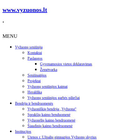
www.vyzuonos.lt
.
MENU
Vyžuonų seniūnija
Kontaktai
Paslaugos
Gyvenamosios vietos deklaravimas
Žemėtvarka
Seniūnaitijos
Projektai
Vyžuonų seniūnijos kaimai
Heraldika
Vyžuonų seniūnijos garbės piliečiai
Bendrija ir bendruomenės
Vyžuoniškių bendrija „Vyžuona“
Sprakšių kaimo benduomenė
Vyžuonėlių kaimo bendruomenė
Šiaudinių kaimo bendruomenė
Institucijos
Utenos r. Užpalių gimnazijos Vyžuonų skyrius