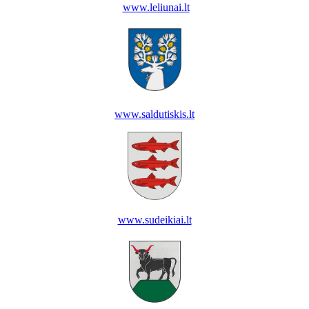
www.leliunai.lt
www.saldutiskis.lt
www.sudeikiai.lt