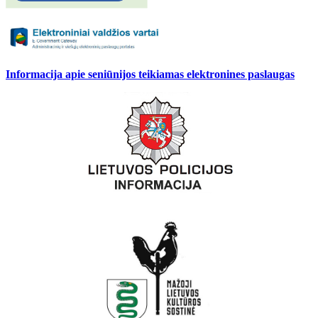
Informacija apie seniūnijos teikiamas elektronines paslaugas