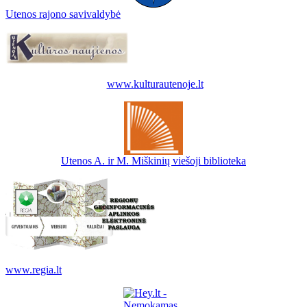
Utenos rajono savivaldybė
www.kulturautenoje.lt
Utenos A. ir M. Miškinių viešoji biblioteka
www.regia.lt