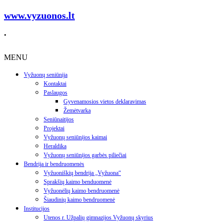
www.vyzuonos.lt
.
MENU
Vyžuonų seniūnija
Kontaktai
Paslaugos
Gyvenamosios vietos deklaravimas
Žemėtvarka
Seniūnaitijos
Projektai
Vyžuonų seniūnijos kaimai
Heraldika
Vyžuonų seniūnijos garbės piliečiai
Bendrija ir bendruomenės
Vyžuoniškių bendrija „Vyžuona“
Sprakšių kaimo benduomenė
Vyžuonėlių kaimo bendruomenė
Šiaudinių kaimo bendruomenė
Institucijos
Utenos r. Užpalių gimnazijos Vyžuonų skyrius