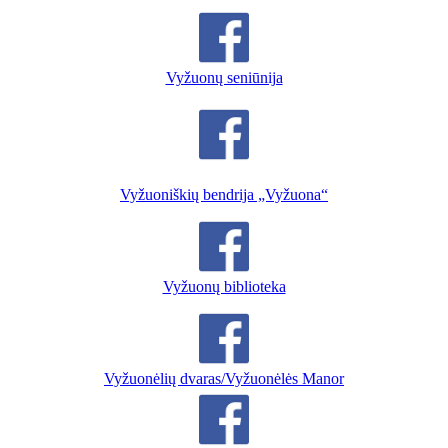
Vyžuonų seniūnija
Vyžuoniškių bendrija „Vyžuona“
Vyžuonų biblioteka
Vyžuonėlių dvaras/Vyžuonėlės Manor