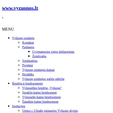
www.vyzuonos.lt
.
MENU
Vyžuonų seniūnija
Kontaktai
Paslaugos
Gyvenamosios vietos deklaravimas
Žemėtvarka
Seniūnaitijos
Projektai
Vyžuonų seniūnijos kaimai
Heraldika
Vyžuonų seniūnijos garbės piliečiai
Bendrija ir bendruomenės
Vyžuoniškių bendrija „Vyžuona“
Sprakšių kaimo benduomenė
Vyžuonėlių kaimo bendruomenė
Šiaudinių kaimo bendruomenė
Institucijos
Utenos r. Užpalių gimnazijos Vyžuonų skyrius