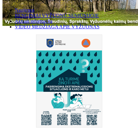
Naujienos
RENGINIAI VYŽUONŲ SENIŪNIJOJE
Aktuali informacija
VIDEO MEDŽIAGA APIE VYŽUONAS