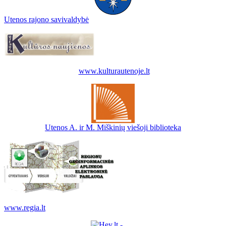
Utenos rajono savivaldybė
www.kulturautenoje.lt
Utenos A. ir M. Miškinių viešoji biblioteka
www.regia.lt