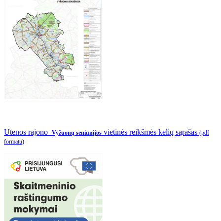
Utenos rajono
vietinės reikšmės kelių sąrašas
Vyžuonų seniūnijos
(pdf
formatu)