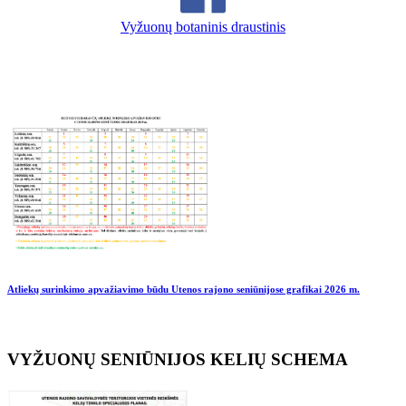
Vyžuonų botaninis draustinis
Atliekų surinkimo apvažiavimo būdu Utenos rajono seniūnijose grafikai
2026 m.
VYŽUONŲ SENIŪNIJOS KELIŲ SCHEMA