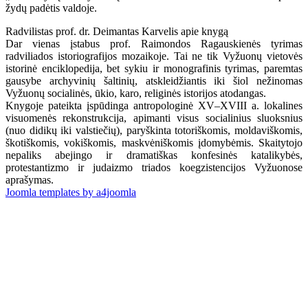
žydų padėtis valdoje.
Radvilistas prof. dr. Deimantas Karvelis apie knygą
Dar vienas įstabus prof. Raimondos Ragauskienės tyrimas
radviliados istoriografijos mozaikoje. Tai ne tik Vyžuonų vietovės
istorinė enciklopedija, bet sykiu ir monografinis tyrimas, paremtas
gausybe archyvinių šaltinių, atskleidžiantis iki šiol nežinomas
Vyžuonų socialinės, ūkio, karo, religinės istorijos atodangas.
Knygoje pateikta įspūdinga antropologinė XV–XVIII a. lokalines
visuomenės rekonstrukcija, apimanti visus socialinius sluoksnius
(nuo didikų iki valstiečių), paryškinta totoriškomis, moldaviškomis,
škotiškomis, vokiškomis, maskvėniškomis įdomybėmis. Skaitytojo
nepaliks abejingo ir dramatiškas konfesinės katalikybės,
protestantizmo ir judaizmo triados koegzistencijos Vyžuonose
aprašymas.
Joomla templates by a4joomla