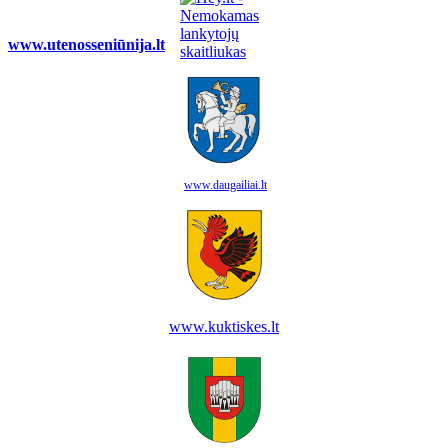
www.utenosseniūnija.lt
www.daugailiai.lt
www.kuktiskes.lt