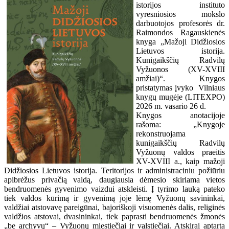
istorijos instituto
vyresniosios mokslo
darbuotojos profesorės dr.
Raimondos Ragauskienės
knyga „Mažoji Didžiosios
Lietuvos istorija.
Kunigaikščių Radvilų
Vyžuonos (XV-XVIII
amžiai)“. Knygos
pristatymas įvyko Vilniaus
knygų mugėje (LITEXPO)
2026 m. vasario 26 d.
Knygos anotacijoje
rašoma: „Knygoje
rekonstruojama
kunigaikščių Radvilų
Vyžuonų valdos praeitis
XV-XVIII a., kaip mažoji
Didžiosios Lietuvos istorija. Teritorijos ir administraciniu požiūriu
apibrėžus privačią valdą, daugiausia dėmesio skiriama vietos
bendruomenės gyvenimo vaizdui atskleisti. Į tyrimo lauką pateko
tiek valdos kūrimą ir gyvenimą joje lėmę Vyžuonų savininkai,
valdžiai atstovavę pareigūnai, bajoriškoji visuomenės dalis, religinės
valdžios atstovai, dvasininkai, tiek paprasti bendruomenės žmonės
„be archyvų“ – Vyžuonų miestiečiai ir valstiečiai. Atskirai aptarta