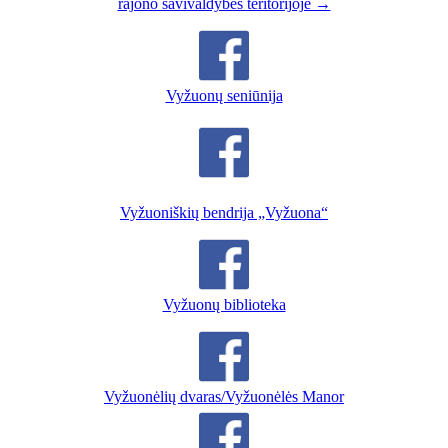
rajono savivaldybės teritorijoje →
Vyžuonų seniūnija
Vyžuoniškių bendrija „Vyžuona“
Vyžuonų biblioteka
Vyžuonėlių dvaras/Vyžuonėlės Manor