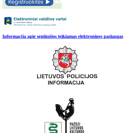
Informacija apie seniūnijos teikiamas elektronines paslaugas