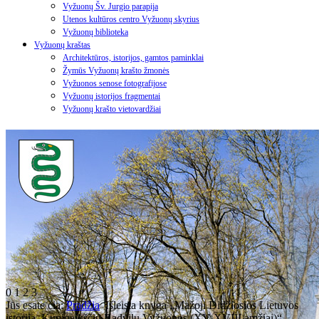
Vyžuonų Šv. Jurgio parapija
Utenos kultūros centro Vyžuonų skyrius
Vyžuonų biblioteka
Vyžuonų kraštas
Architektūros, istorijos, gamtos paminklai
Žymūs Vyžuonų krašto žmonės
Vyžuonos senose fotografijose
Vyžuonų istorijos fragmentai
Vyžuonų krašto vietovardžiai
0
1
2
3
Jūs esate čia:
Pradžia
Išleista knyga „Mažoji Didžiosios Lietuvos
istorija. Kunigaikščių Radvilų Vyžuonos (XV-XVIII amžiai)“