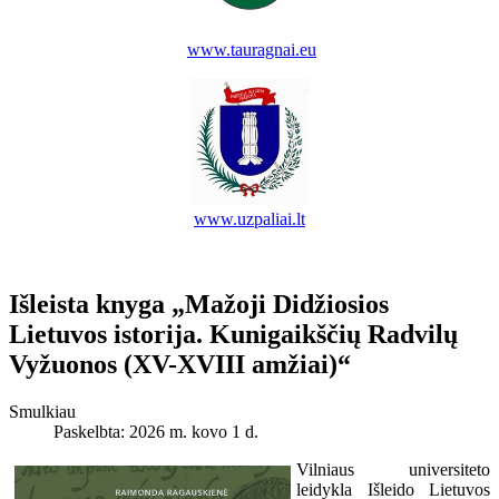
www.tauragnai.eu
www.uzpaliai.lt
Išleista knyga „Mažoji Didžiosios
Lietuvos istorija. Kunigaikščių Radvilų
Vyžuonos (XV-XVIII amžiai)“
Smulkiau
Paskelbta: 2026 m. kovo 1 d.
Vilniaus universiteto
leidykla Išleido Lietuvos