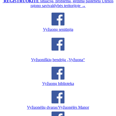
REGISTRUOKITE
situaciją, problemą, gedimą pastebėtą Utenos
rajono savivaldybės teritorijoje →
Vyžuonų seniūnija
Vyžuoniškių bendrija „Vyžuona“
Vyžuonų biblioteka
Vyžuonėlių dvaras/Vyžuonėlės Manor