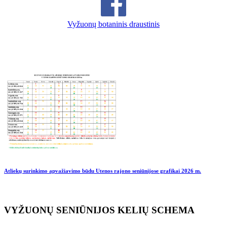
Vyžuonų botaninis draustinis
Atliekų surinkimo apvažiavimo būdu Utenos rajono seniūnijose grafikai
2026 m.
VYŽUONŲ SENIŪNIJOS KELIŲ SCHEMA