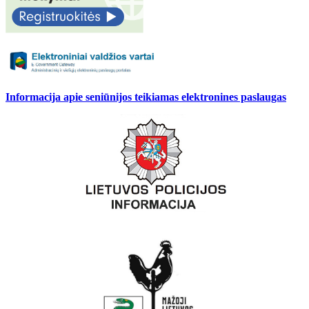
Informacija apie seniūnijos teikiamas elektronines paslaugas