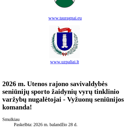
www.tauragnai.eu
www.uzpaliai.lt
2026 m. Utenos rajono savivaldybės
seniūnijų sporto žaidynių vyrų tinklinio
varžybų nugalėtojai - Vyžuonų seniūnijos
komanda!
Smulkiau
Paskelbta: 2026 m. balandžio 28 d.