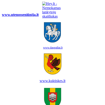
www.utenosseniūnija.lt
www.daugailiai.lt
www.kuktiskes.lt