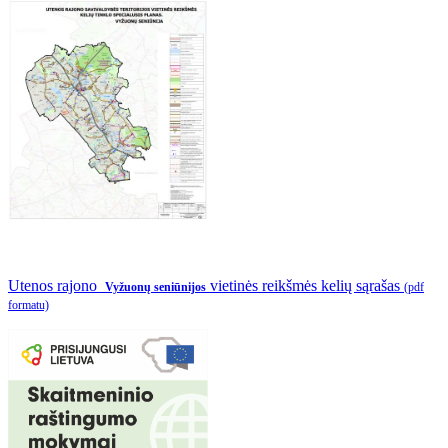
Utenos rajono
vietinės reikšmės kelių sąrašas
Vyžuonų seniūnijos
(pdf
formatu)