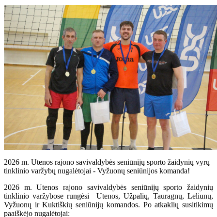
2026 m. Utenos rajono savivaldybės seniūnijų sporto žaidynių vyrų
tinklinio varžybų nugalėtojai - Vyžuonų seniūnijos komanda!
2026 m. Utenos rajono savivaldybės seniūnijų sporto žaidynių
tinklinio varžybose rungėsi Utenos, Užpalių, Tauragnų, Leliūnų,
Vyžuonų ir Kuktiškių seniūnijų komandos. Po atkaklių susitikimų
paaiškėjo nugalėtojai: