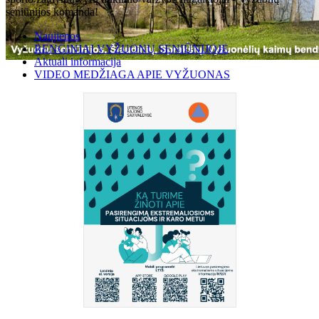
seniūnijos komanda!
Naujienos
RENGINIAI VYŽUONŲ SENIŪNIJOJE
Aktuali informacija
VIDEO MEDŽIAGA APIE VYŽUONAS