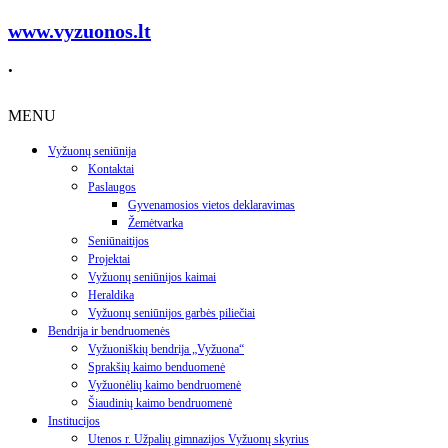
www.vyzuonos.lt
.
MENU
Vyžuonų seniūnija
Kontaktai
Paslaugos
Gyvenamosios vietos deklaravimas
Žemėtvarka
Seniūnaitijos
Projektai
Vyžuonų seniūnijos kaimai
Heraldika
Vyžuonų seniūnijos garbės piliečiai
Bendrija ir bendruomenės
Vyžuoniškių bendrija „Vyžuona“
Sprakšių kaimo benduomenė
Vyžuonėlių kaimo bendruomenė
Šiaudinių kaimo bendruomenė
Institucijos
Utenos r. Užpalių gimnazijos Vyžuonų skyrius