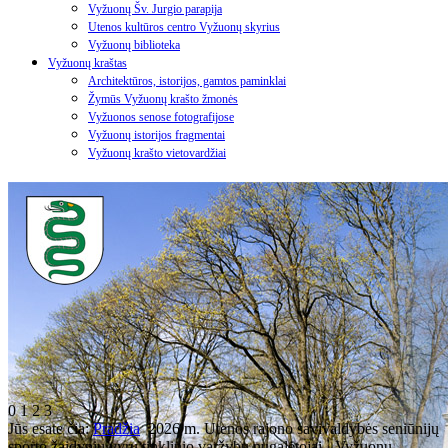
Vyžuonų Šv. Jurgio parapija
Utenos kultūros centro Vyžuonų skyrius
Vyžuonų biblioteka
Vyžuonų kraštas
Architektūros, istorijos, gamtos paminklai
Žymūs Vyžuonų krašto žmonės
Vyžuonos senose fotografijose
Vyžuonų istorijos fragmentai
Vyžuonų krašto vietovardžiai
0
1
2
3
Jūs esate čia:
Pradžia
2026 m. Utenos rajono savivaldybės seniūnijų
sporto žaidynių vyrų tinklinio varžybų nugalėtojai - Vyžuonų