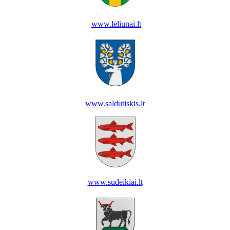
www.leliunai.lt
www.saldutiskis.lt
www.sudeikiai.lt