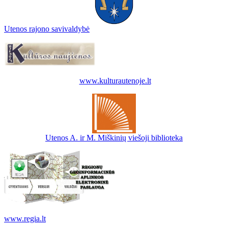
Utenos rajono savivaldybė
www.kulturautenoje.lt
Utenos A. ir M. Miškinių viešoji biblioteka
www.regia.lt