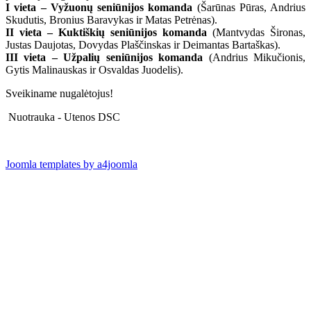
I vieta – Vyžuonų seniūnijos komanda
(Šarūnas Pūras, Andrius
Skudutis, Bronius Baravykas ir Matas Petrėnas).
II vieta – Kuktiškių seniūnijos komanda
(Mantvydas Šironas,
Justas Daujotas, Dovydas Plaščinskas ir Deimantas Bartaškas).
III vieta – Užpalių seniūnijos komanda
(Andrius Mikučionis,
Gytis Malinauskas ir Osvaldas Juodelis).
Sveikiname nugalėtojus!
Nuotrauka - Utenos DSC
Joomla templates by a4joomla