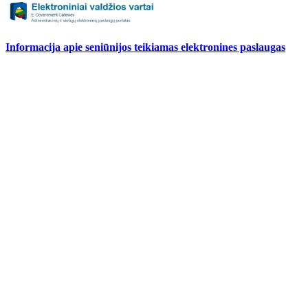
Informacija apie seniūnijos teikiamas elektronines paslaugas