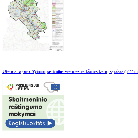
Utenos rajono
vietinės reikšmės kelių sąrašas
Vyžuonų seniūnijos
(pdf for