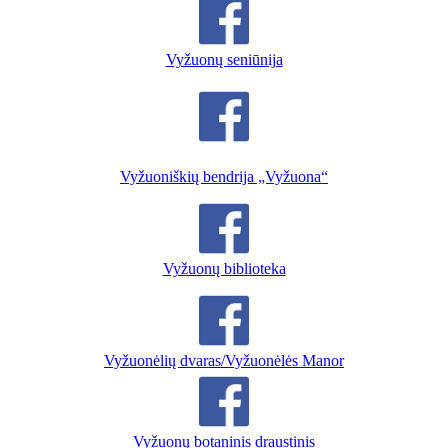
Vyžuonų seniūnija
Vyžuoniškių bendrija „Vyžuona“
Vyžuonų biblioteka
Vyžuonėlių dvaras/Vyžuonėlės Manor
Vyžuonų botaninis draustinis