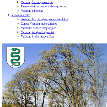
Vyžuonų Šv. Jurgio parapija
Utenos kultūros centro Vyžuonų skyrius
Vyžuonų biblioteka
Vyžuonų kraštas
Architektūros, istorijos, gamtos paminklai
Žymūs Vyžuonų krašto žmonės
Vyžuonos senose fotografijose
Vyžuonų istorijos fragmentai
Vyžuonų krašto vietovardžiai
0
1
2
3
Jūs esate čia:
Pradžia