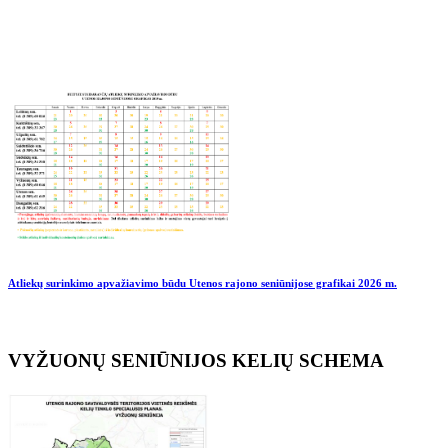
Atliekų surinkimo apvažiavimo būdu Utenos rajono seniūnijose grafikai
2026 m.
VYŽUONŲ SENIŪNIJOS KELIŲ SCHEMA