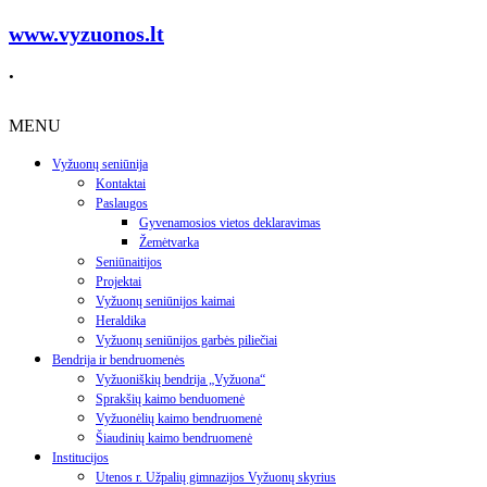
www.vyzuonos.lt
.
MENU
Vyžuonų seniūnija
Kontaktai
Paslaugos
Gyvenamosios vietos deklaravimas
Žemėtvarka
Seniūnaitijos
Projektai
Vyžuonų seniūnijos kaimai
Heraldika
Vyžuonų seniūnijos garbės piliečiai
Bendrija ir bendruomenės
Vyžuoniškių bendrija „Vyžuona“
Sprakšių kaimo benduomenė
Vyžuonėlių kaimo bendruomenė
Šiaudinių kaimo bendruomenė
Institucijos
Utenos r. Užpalių gimnazijos Vyžuonų skyrius