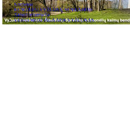
Naujienos
RENGINIAI VYŽUONŲ SENIŪNIJOJE
Aktuali informacija
VIDEO MEDŽIAGA APIE VYŽUONAS