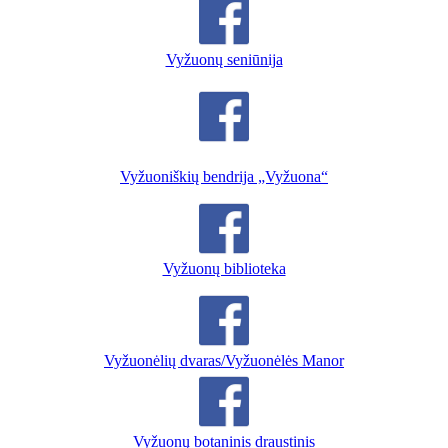
Vyžuonų seniūnija
Vyžuoniškių bendrija „Vyžuona“
Vyžuonų biblioteka
Vyžuonėlių dvaras/Vyžuonėlės Manor
Vyžuonų botaninis draustinis