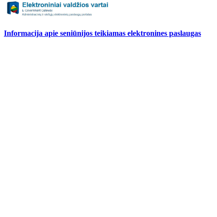
Informacija apie seniūnijos teikiamas elektronines paslaugas