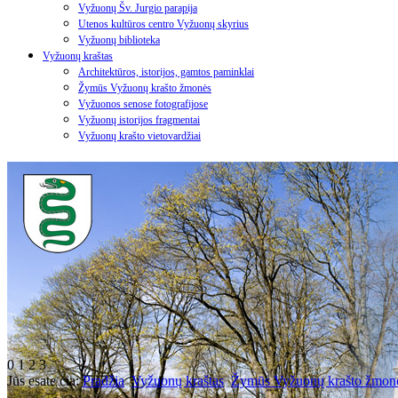
Vyžuonų Šv. Jurgio parapija
Utenos kultūros centro Vyžuonų skyrius
Vyžuonų biblioteka
Vyžuonų kraštas
Architektūros, istorijos, gamtos paminklai
Žymūs Vyžuonų krašto žmonės
Vyžuonos senose fotografijose
Vyžuonų istorijos fragmentai
Vyžuonų krašto vietovardžiai
0
1
2
3
Jūs esate čia:
Pradžia
Vyžuonų kraštas
Žymūs Vyžuonų krašto žmon