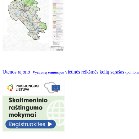
Utenos rajono
vietinės reikšmės kelių sąrašas
Vyžuonų seniūnijos
(pdf for