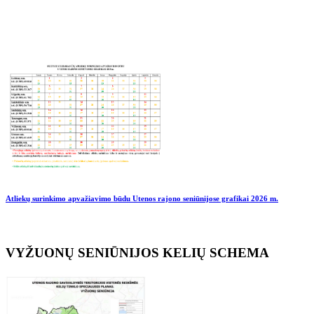
Atliekų surinkimo apvažiavimo būdu Utenos rajono seniūnijose grafikai
2026 m.
VYŽUONŲ SENIŪNIJOS KELIŲ SCHEMA