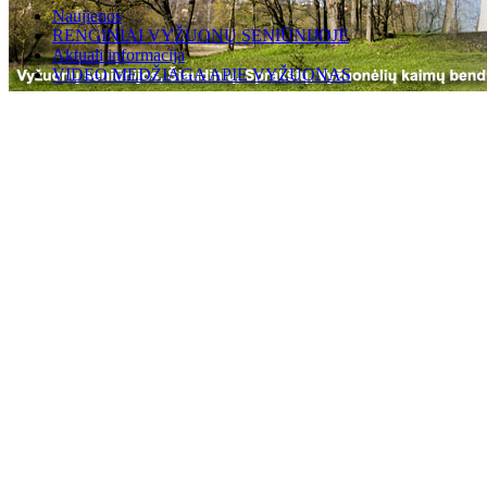
Naujienos
RENGINIAI VYŽUONŲ SENIŪNIJOJE
Aktuali informacija
VIDEO MEDŽIAGA APIE VYŽUONAS