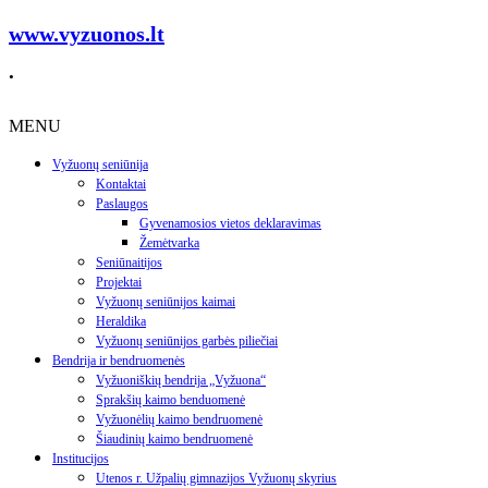
www.vyzuonos.lt
.
MENU
Vyžuonų seniūnija
Kontaktai
Paslaugos
Gyvenamosios vietos deklaravimas
Žemėtvarka
Seniūnaitijos
Projektai
Vyžuonų seniūnijos kaimai
Heraldika
Vyžuonų seniūnijos garbės piliečiai
Bendrija ir bendruomenės
Vyžuoniškių bendrija „Vyžuona“
Sprakšių kaimo benduomenė
Vyžuonėlių kaimo bendruomenė
Šiaudinių kaimo bendruomenė
Institucijos
Utenos r. Užpalių gimnazijos Vyžuonų skyrius