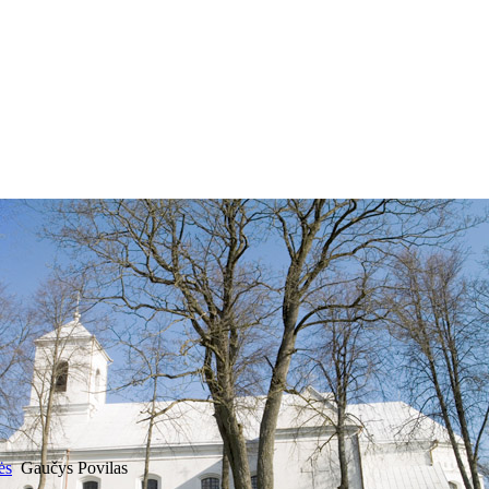
ės
Gaučys Povilas